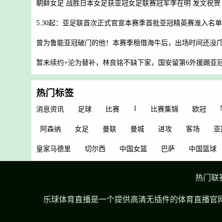
朝鲜女足 战胜日本女足获亚冠女足联赛冠军李在明 发文祝贺
5.30起：亚足联首次正式官宣本赛季首批亚冠精英赛准入名单
曾为鲁能亚冠破门的他！本赛季租借海牛后，出场时间还没
暂未续约+沦为替补，林良铭不缺下家，国安留第6外援踢亚
热门标签
1
消息资讯
足球
比赛
比赛集锦
欧冠
阿森纳
女足
曼联
曼城
进攻
客场
亚
皇家马德里
切尔西
中国女篮
巴萨
中国篮球
热门联
乐球体育直播是一个提供高清无插件的体育直播官网