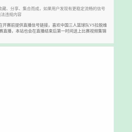
收藏、分享、集合而成，如果用户发现有更稳定流畅的信号
违法违规内容
直播将会在开赛前提供直播信号链接，喜欢中国三人篮球队VS拉脱维
比赛直播，本站也会在直播结束后第一时间送上比赛视频集锦