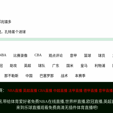
邝兆镭多
冠，孔特差个进球
NBA
CBA
比赛录像
观点评论
意甲
篮球
球员
冠
助攻
英超
球队
广东
国米
皇马
利物浦
那不勒斯
中国
巴塞罗那
战术
本赛季
赛：
NBA直播
英超直播
CBA直播
中超直播
法甲直播
德甲直播
意甲直播
,带给体育爱好者免费NBA在线直播,世界杯直播,欧冠直播,英
来到乐球直播观看免费高清无插件体育直播吧!