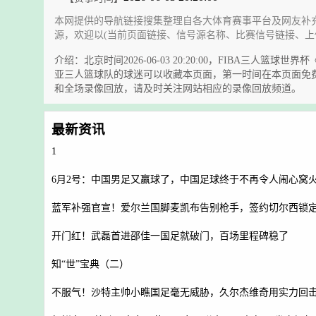
本网提供的导航链接搜集整理自各大体育赛事平台及网友补
源，欢迎以(当前页面链接、信号源名称、比赛信号链接、上
介绍：北京时间2026-06-03 20:20:00，FIB
亚三人篮球队的球迷可以收藏本页面，第一时间在本页面免
和全场录像回放，请及时关注网站相应的录像回放频道。
最新资讯
1
6月2号：中国男足又赢球了，中国足球终于不再令人闹心窝
蓝军补强官宣！爱尔兰国脚麦凯布告别枪手，签约切尔西锁
开门红！武磊首进邵佳一国足就破门，百场里程碑稳了
知“世”宝典（二）
不服气！沙特主帅小瞧国足毫无威胁，久尔杰维奇用实力回