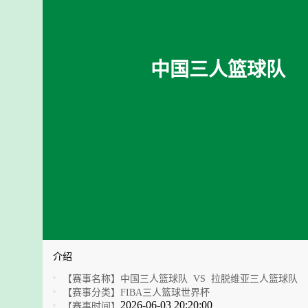
中国三人篮球队
介绍
【赛事名称】
中国三人篮球队 VS 拉脱维亚三人篮球队
【赛事分类】
FIBA三人篮球世界杯
2026-06-03 20:20:00
【赛事时间】