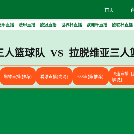
首页
德甲直播
法甲直播
欧冠直播
世界杯直播
欧洲杯直播
欧联杯直播
三人篮球队 VS 拉脱维亚三人
飞速直播【
蜘蛛直播(推荐)
看球直播(高清)
688直播(推荐)
解说】