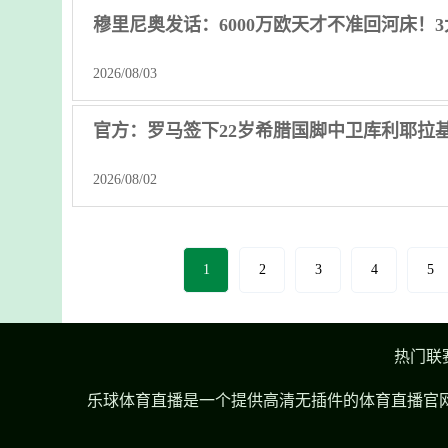
穆里尼奥发话：6000万欧天才不准回河床！
2026/08/03
官方：罗马签下22岁希腊国脚中卫库利耶拉基斯
2026/08/02
1
2
3
4
5
热门联
乐球体育直播是一个提供高清无插件的体育直播官网