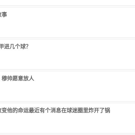
故事
甲进几个球？
，穆帅愿意放人
改变他的命运最近有个消息在球迷圈里炸开了锅