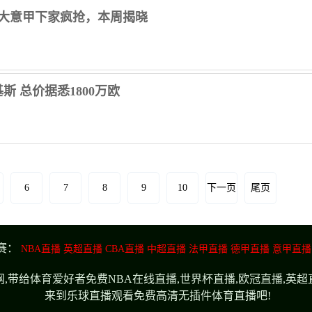
3大意甲下家疯抢，本周揭晓
 总价据悉1800万欧
6
7
8
9
10
下一页
尾页
赛：
NBA直播
英超直播
CBA直播
中超直播
法甲直播
德甲直播
意甲直播
,带给体育爱好者免费NBA在线直播,世界杯直播,欧冠直播,英
来到乐球直播观看免费高清无插件体育直播吧!