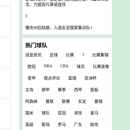
戈，力挺因凡蒂诺连任
3
肇庆00后姑娘，入选女足国家集训队！
热门球队
1
消息资讯
足球
比赛
比赛集锦
NBA
CBA
欧冠
球员
比赛录像
意甲
观点评论
篮球
亚洲杯
主场
德甲
赛季
西甲
篮板
阿森纳
曼联
联赛
女足
曼城
国米
球队
亚冠
进攻
皇马
英超
客场
罗马
广东
助攻