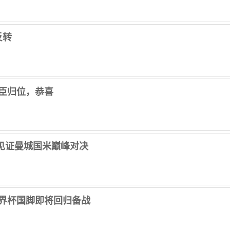
反转
臣归位，恭喜
见证曼城国米巅峰对决
世界杯国脚即将回归备战