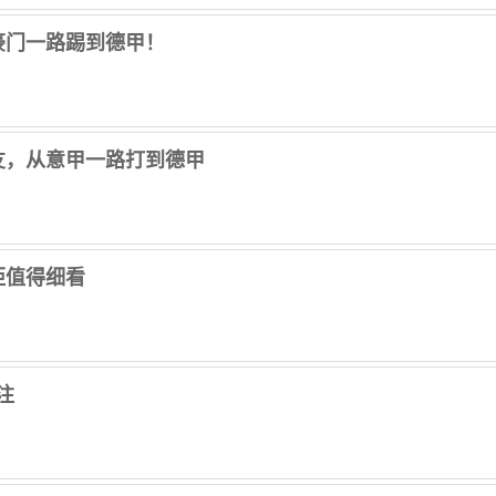
豪门一路踢到德甲！
友，从意甲一路打到德甲
距值得细看
注