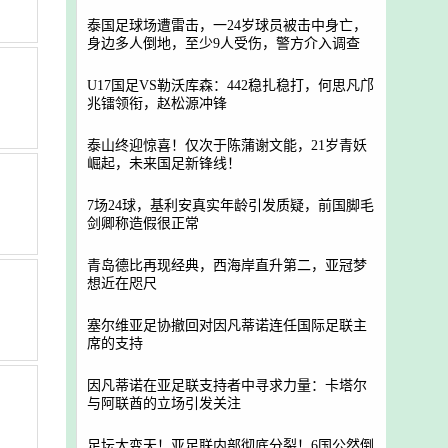
泰国足球场遭雷击，一24岁球员被击中身亡，
身边多人倒地，至少9人受伤，警方介入调查
U17国足VS勒沃库森：442稳扎稳打，何思凡邝
兆镭领衔，赵松源冲锋
泰山终迎惊喜！仅次于陈蒲谢文能，21岁青妖
崛起，未来国足新锋线！
7场24球，基利安真实年龄引发质疑，前国脚毛
剑卿称造假很正常
青岛德比再现经典，西海岸直升第二，亚冠梦
想近在咫尺
塞尔维亚足协撤回对因凡蒂诺连任国际足联主
席的支持
因凡蒂诺在亚足联支持者中寻求力量：卡塔尔
与阿联酋的立场引发关注
足坛大变天！亚足联内部彻底分裂！6国公然倒