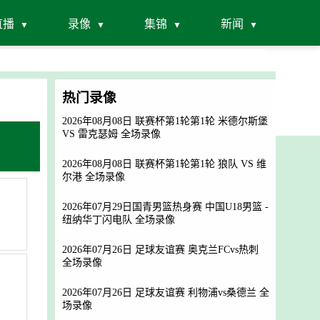
直播
录像
集锦
新闻
热门录像
2026年08月08日 联赛杯第1轮第1轮 米德尔斯堡
VS 雷克瑟姆 全场录像
2026年08月08日 联赛杯第1轮第1轮 狼队 VS 维
尔港 全场录像
2026年07月29日国青男篮热身赛 中国U18男篮 -
纽纳华丁闪电队 全场录像
2026年07月26日 足球友谊赛 奥克兰FCvs热刺
全场录像
2026年07月26日 足球友谊赛 利物浦vs桑德兰 全
场录像