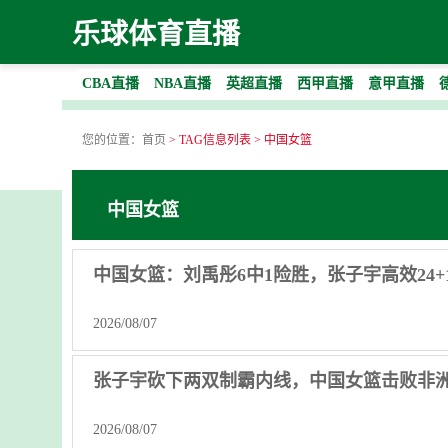
乐球体育直播
CBA直播
NBA直播
英超直播
西甲直播
意甲直播
您的位置：
首页
> TAG信息列表 > 中国女篮
中国女篮
中国女篮：刘禹彤6中1险胜，张子宇高效24+
2026/08/07
张子宇砍下两双制霸内线，中国女篮击败非
2026/08/07