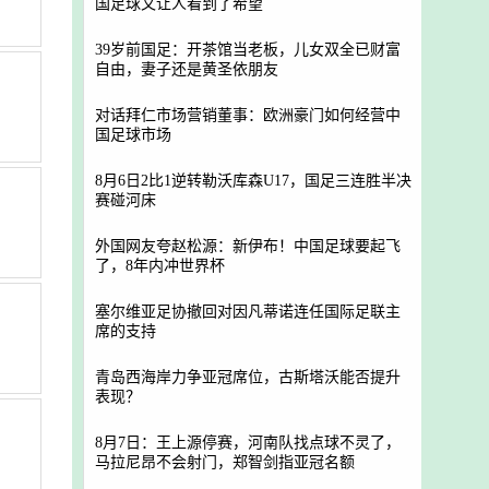
国足球又让人看到了希望
39岁前国足：开茶馆当老板，儿女双全已财富
自由，妻子还是黄圣依朋友
对话拜仁市场营销董事：欧洲豪门如何经营中
国足球市场
8月6日2比1逆转勒沃库森U17，国足三连胜半决
赛碰河床
外国网友夸赵松源：新伊布！中国足球要起飞
了，8年内冲世界杯
塞尔维亚足协撤回对因凡蒂诺连任国际足联主
席的支持
青岛西海岸力争亚冠席位，古斯塔沃能否提升
表现？
8月7日：王上源停赛，河南队找点球不灵了，
马拉尼昂不会射门，郑智剑指亚冠名额