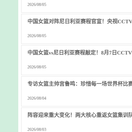
2026/08/05
中国女篮对阵尼日利亚赛程官宣！央视CCTV
2026/08/05
中国女篮vs尼日利亚赛程敲定！8月7日CC
2026/08/05
专访女篮主帅宫鲁鸣：珍惜每一场世界杯比赛
2026/08/04
阵容迎来重大变化！两大核心重返女篮集训
2026/08/03