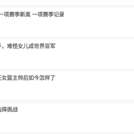
一项赛季新高 一项赛季记录
手，难怪女儿成世界亚军
任女篮主帅后如今怎样了
选择挑战