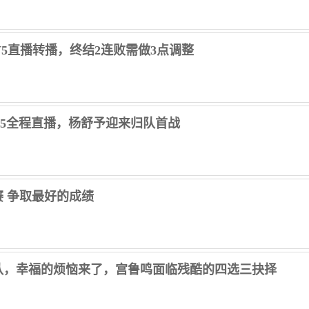
5直播转播，终结2连败需做3点调整
TV5全程直播，杨舒予迎来归队首战
 争取最好的成绩
队，幸福的烦恼来了，宫鲁鸣面临残酷的四选三抉择