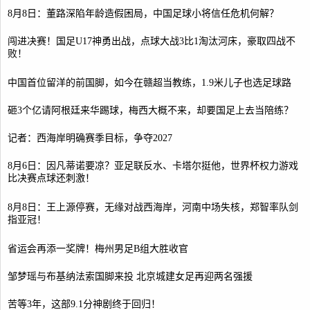
8月8日：董路深陷年龄造假困局，中国足球小将信任危机何解？
闯进决赛！国足U17神勇出战，点球大战3比1淘汰河床，豪取四战不
败！
中国首位留洋的前国脚，如今在赣超当教练，1.9米儿子也选足球路
砸3个亿请阿根廷来华踢球，梅西大概不来，却要国足上去当陪练？
记者：西海岸明确赛季目标，争夺2027
8月6日：因凡蒂诺要凉？亚足联反水、卡塔尔挺他，世界杯权力游戏
比决赛点球还刺激！
8月8日：王上源停赛，无缘对战西海岸，河南中场失核，郑智率队剑
指亚冠！
省运会再添一奖牌！梅州男足B组大胜收官
邹梦瑶与布基纳法索国脚来投 北京城建女足再迎两名强援
苦等3年，这部9.1分神剧终于回归！