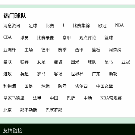
热门球队
1
NBA
消息资讯
足球
比赛
比赛集锦
欧冠
CBA
球员
比赛录像
意甲
观点评论
篮球
亚洲杯
主场
德甲
赛季
西甲
篮板
阿森纳
曼联
联赛
女足
曼城
国米
球队
皇马
亚冠
进攻
英超
罗马
客场
世界杯
广东
助攻
利物浦
国足
球迷
防守
切尔西
中国女篮
皇家马德里
法甲
中国
巴萨
中场
NBA常规赛
北京
那不勒斯
巴塞罗那
友情链接: