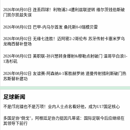
2026年08月03日 连丢四球！利物浦2-4遭利兹联逆转 维尔茨钱伯斯破
门凯尔凯兹失误
2026年08月02日 巴甲-内马尔首发 桑托斯0-0瑞模贝雷
2026年08月02日 无缘七连胜！迈阿密2-2哥伦布 苏牙传射卡塞米罗乌
龙梅西替补登场
2026年08月02日 美职联-孙兴慜转身爆射&穆勒点射破门 温哥华白浪1-
1洛杉矶
2026年08月02日 友谊赛-阿森纳4-1客胜赫罗纳 道曼传射措利斯破门热
苏斯替补建功
足球新闻
不是邝兆镭也不是万项！业内人士点名看好他，成为U17国足核心
多国足协“倒戈”，阿根廷足协力挺因凡蒂诺：国际足联今后应继续在
其领导下前行