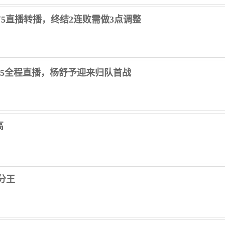
5直播转播，终结2连败需做3点调整
TV5全程直播，杨舒予迎来归队首战
高
分王