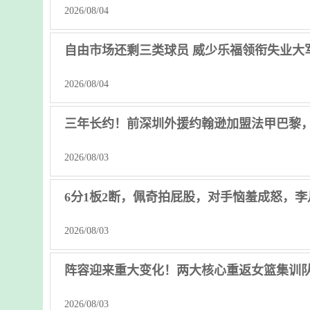
2026/08/04
自由市场还剩三类球员 威少乐福领衔失业大
2026/08/04
三年长约！前深圳外援约翰逊加盟法甲巴黎，
2026/08/03
6分1板2断，佩奇拍屁股，对手恼羞成怒，李
2026/08/03
阵容迎来重大变化！两大核心重返女篮集训
2026/08/03