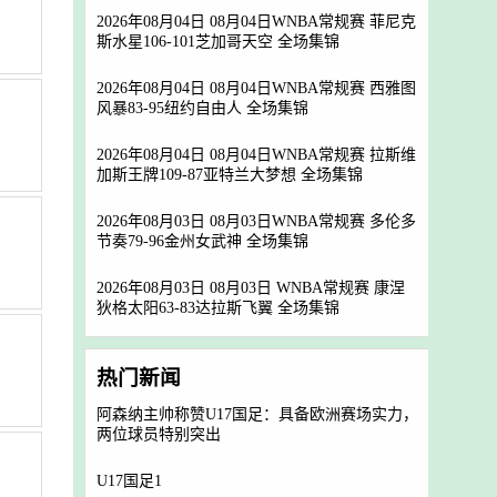
2026年08月04日 08月04日WNBA常规赛 菲尼克
斯水星106-101芝加哥天空 全场集锦
2026年08月04日 08月04日WNBA常规赛 西雅图
风暴83-95纽约自由人 全场集锦
2026年08月04日 08月04日WNBA常规赛 拉斯维
加斯王牌109-87亚特兰大梦想 全场集锦
2026年08月03日 08月03日WNBA常规赛 多伦多
节奏79-96金州女武神 全场集锦
2026年08月03日 08月03日 WNBA常规赛 康涅
狄格太阳63-83达拉斯飞翼 全场集锦
热门新闻
阿森纳主帅称赞U17国足：具备欧洲赛场实力，
两位球员特别突出
U17国足1