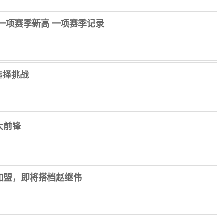
一项赛季新高 一项赛季记录
选择挑战
大前锋
加盟，即将搭档赵继伟