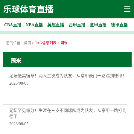
☰
乐球体育直播
CBA直播
NBA直播
英超直播
西甲直播
意甲直播
德甲直播
您的位置：
首页
> TAG信息列表 > 国米
国米
足坛绝美宿命！两人三次成为队友，从意甲豪门一路踢到德甲！
2026/08/05
足坛罕见缘分！生涯在三支不同球队成为队友，从意甲一路打到
德甲
2026/08/05