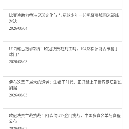
比亚迪助力香港足球文化节 与足球少年一起见证曼城国米巅峰
对决
2026/08/04
U17国足战阿森纳！欧冠决赛裁判主哨，194赵松源能否破枪手
球门？
2026/08/03
伊布这辈子最大的遗憾：生错了时代，正好赶上了世界足坛群雄
割据
2026/08/03
欧冠决赛主裁执裁！阿森纳U17登门挑战，中国参赛名单与赛程
公布
2026/08/03