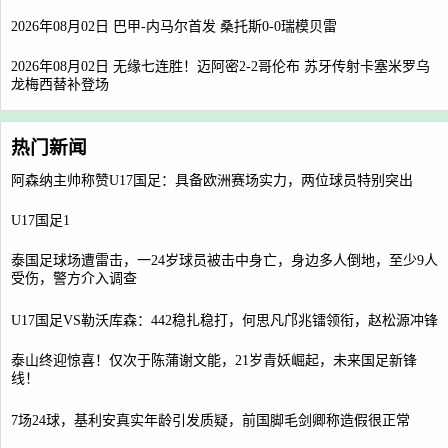
2026年08月02日 巴甲-内马尔首发 桑托斯0-0瑞模贝雷
2026年08月02日 无缘七连胜！迈阿密2-2哥伦布 苏牙传射卡塞米罗乌
龙梅西替补登场
热门新闻
阿森纳主帅称赞U17国足：具备欧洲赛场实力，两位球员特别突出
U17国足1
泰国足球场遭雷击，一24岁球员被击中身亡，身边多人倒地，至少9人
受伤，警方介入调查
U17国足VS勒沃库森：442稳扎稳打，何思凡邝兆镭领衔，赵松源冲锋
泰山终迎惊喜！仅次于陈蒲谢文能，21岁青妖崛起，未来国足新锋
线！
7场24球，基利安真实年龄引发质疑，前国脚毛剑卿称造假很正常