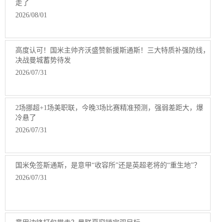
走了
2026/08/01
高度认可！国米主帅齐沃盛赞新援斯通斯！三大特质补强防线，
决战曼城蓄势待发
2026/07/31
2场挪超+1场美职联，今晚3场比赛精准预测，强弱差距大，爆
冷悬了
2026/07/31
国米免签斯通斯，是意甲“收容所”还是英超老将的“重生地”？
2026/07/31