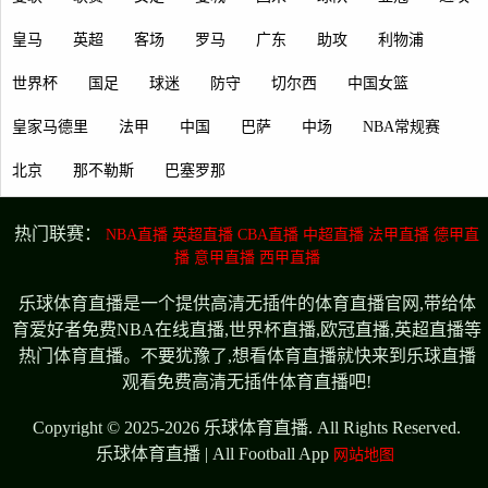
皇马
英超
客场
罗马
广东
助攻
利物浦
世界杯
国足
球迷
防守
切尔西
中国女篮
皇家马德里
法甲
中国
巴萨
中场
NBA常规赛
北京
那不勒斯
巴塞罗那
热门联赛：
NBA直播
英超直播
CBA直播
中超直播
法甲直播
德甲直
播
意甲直播
西甲直播
乐球体育直播是一个提供高清无插件的体育直播官网,带给体
育爱好者免费NBA在线直播,世界杯直播,欧冠直播,英超直播等
热门体育直播。不要犹豫了,想看体育直播就快来到乐球直播
观看免费高清无插件体育直播吧!
Copyright © 2025-2026 乐球体育直播. All Rights Reserved.
乐球体育直播 | All Football App
网站地图