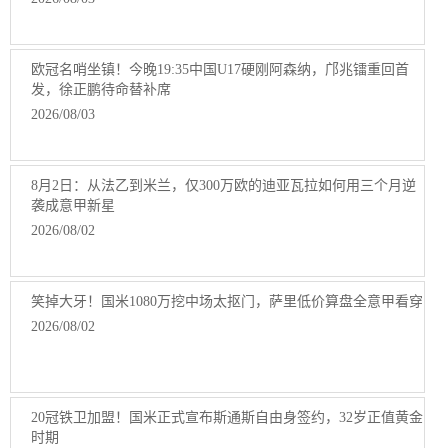
欧冠名哨坐镇！今晚19:35中国U17硬刚阿森纳，邝兆镭重回首
发，徐正鹏待命替补席
2026/08/03
8月2日：从法乙到米兰，仅300万欧的迪亚瓦拉如何用三个月逆
袭成意甲新星
2026/08/02
笑掉大牙！国米1080万挖中场太抠门，萨里低价算盘全意甲看穿
2026/08/02
20冠铁卫加盟！国米正式宣布斯通斯自由身签约，32岁正值黄金
时期