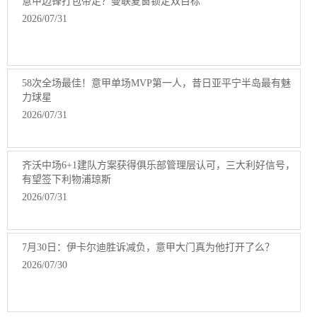
意甲边锋打包带走？曼联夏窗锁定双目标
2026/07/31
58次全场最佳！意甲单场MVP第一人，昔日亚平宁半岛最有魅
力球星
2026/07/31
齐沃中场6+1建队方案获得俱乐部管理层认可，三大利好信号，
有望签下利物浦琼斯
2026/07/31
7月30日：伊卡尔迪胜诉减负，意甲大门真为他打开了么？
2026/07/30