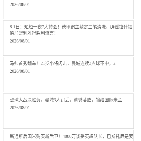
2026/08/01
8.1日：短短一夜7大转会！德甲霸主敲定三笔清洗，辟谣拉什福
德加盟利雅得胜利流言！
2026/08/01
马帅首秀翻车！21岁小将闪击，曼城连续3点球不中，2
2026/08/01
点球大战决胜负，曼城3人罚丢，遗憾落败，输给国际米兰
2026/08/01
斯通斯后国米购买新后卫！4000万谈妥英超队长，巴斯托尼是要