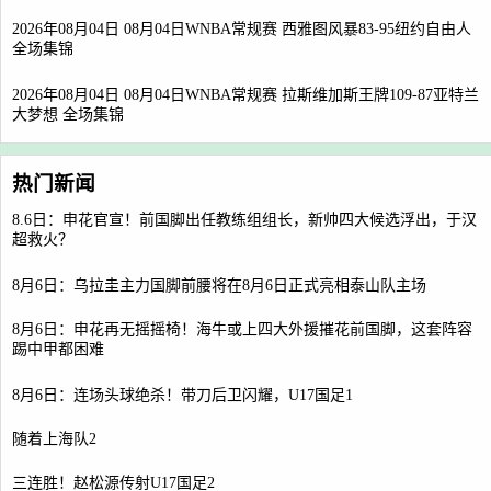
2026年08月04日 08月04日WNBA常规赛 西雅图风暴83-95纽约自由人
全场集锦
2026年08月04日 08月04日WNBA常规赛 拉斯维加斯王牌109-87亚特兰
大梦想 全场集锦
热门新闻
8.6日：申花官宣！前国脚出任教练组组长，新帅四大候选浮出，于汉
超救火？
8月6日：乌拉圭主力国脚前腰将在8月6日正式亮相泰山队主场
8月6日：申花再无摇摇椅！海牛或上四大外援摧花前国脚，这套阵容
踢中甲都困难
8月6日：连场头球绝杀！带刀后卫闪耀，U17国足1
随着上海队2
三连胜！赵松源传射U17国足2