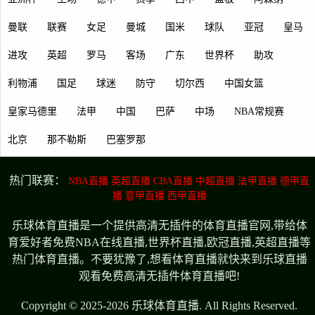
曼联
联赛
女足
曼城
国米
球队
亚冠
皇马
进攻
英超
罗马
客场
广东
世界杯
助攻
利物浦
国足
球迷
防守
切尔西
中国女篮
皇家马德里
法甲
中国
巴萨
中场
NBA常规赛
北京
那不勒斯
巴塞罗那
热门联赛：
NBA直播
英超直播
CBA直播
中超直播
法甲直播
德甲直
播
意甲直播
西甲直播
乐球体育直播是一个提供高清无插件的体育直播官网,带给体
育爱好者免费NBA在线直播,世界杯直播,欧冠直播,英超直播等
热门体育直播。不要犹豫了,想看体育直播就快来到乐球直播
观看免费高清无插件体育直播吧!
Copyright © 2025-2026 乐球体育直播. All Rights Reserved.