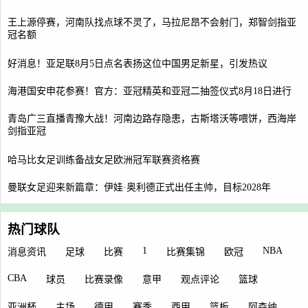
王上源停赛，河南队找点球不灵了，马拉尼昂不会射门，郑智剑指亚
冠名额
好消息！亚足联8月5日点名表扬这位中国男足新星，引发热议
海港国安申花参赛！官方：亚冠精英和亚冠二抽签仪式8月18日进行
青岛广三直播青豫大战！河南边路存隐患，古斯塔沃等喂饼，西海岸
剑指亚冠
哈马比女足训练备战女足欧洲冠军联赛资格赛
曼联女足迎来新篇章：伊娃·奥利德正式出任主帅，目标2028年
热门球队
1
NBA
消息资讯
足球
比赛
比赛集锦
欧冠
CBA
球员
比赛录像
意甲
观点评论
篮球
亚洲杯
主场
德甲
赛季
西甲
篮板
阿森纳