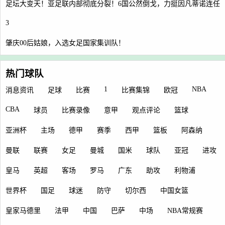
足坛大变天！亚足联内部彻底分裂！6国公然倒戈，力挺因凡蒂诺连任
3
肇庆00后姑娘，入选女足国家集训队！
热门球队
1
NBA
消息资讯
足球
比赛
比赛集锦
欧冠
CBA
球员
比赛录像
意甲
观点评论
篮球
亚洲杯
主场
德甲
赛季
西甲
篮板
阿森纳
曼联
联赛
女足
曼城
国米
球队
亚冠
进攻
皇马
英超
客场
罗马
广东
助攻
利物浦
世界杯
国足
球迷
防守
切尔西
中国女篮
皇家马德里
法甲
中国
巴萨
中场
NBA常规赛