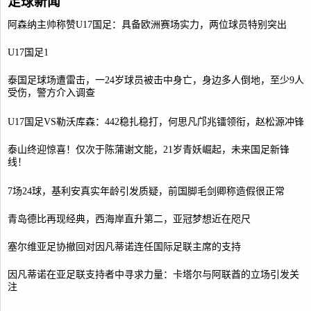
足球新闻
阿森纳主帅称赞U17国足：具备欧洲赛场实力，两位球员特别突出
U17国足1
泰国足球场遭雷击，一24岁球员被击中身亡，身边多人倒地，至少9人
受伤，警方介入调查
U17国足VS勒沃库森：442稳扎稳打，何思凡邝兆镭领衔，赵松源冲锋
泰山终迎惊喜！仅次于陈蒲谢文能，21岁青妖崛起，未来国足新锋
线！
7场24球，基利安真实年龄引发质疑，前国脚毛剑卿称造假很正常
青岛德比再现经典，西海岸直升第二，亚冠梦想近在咫尺
塞尔维亚足协撤回对因凡蒂诺连任国际足联主席的支持
因凡蒂诺在亚足联支持者中寻求力量：卡塔尔与阿联酋的立场引发关
注