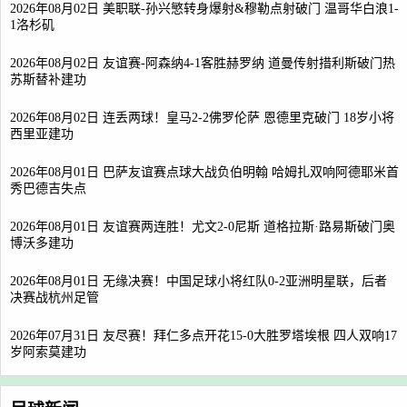
2026年08月02日 美职联-孙兴慜转身爆射&穆勒点射破门 温哥华白浪1-
1洛杉矶
2026年08月02日 友谊赛-阿森纳4-1客胜赫罗纳 道曼传射措利斯破门热
苏斯替补建功
2026年08月02日 连丢两球！皇马2-2佛罗伦萨 恩德里克破门 18岁小将
西里亚建功
2026年08月01日 巴萨友谊赛点球大战负伯明翰 哈姆扎双响阿德耶米首
秀巴德吉失点
2026年08月01日 友谊赛两连胜！尤文2-0尼斯 道格拉斯·路易斯破门奥
博沃多建功
2026年08月01日 无缘决赛！中国足球小将红队0-2亚洲明星联，后者
决赛战杭州足管
2026年07月31日 友尽赛！拜仁多点开花15-0大胜罗塔埃根 四人双响17
岁阿索莫建功