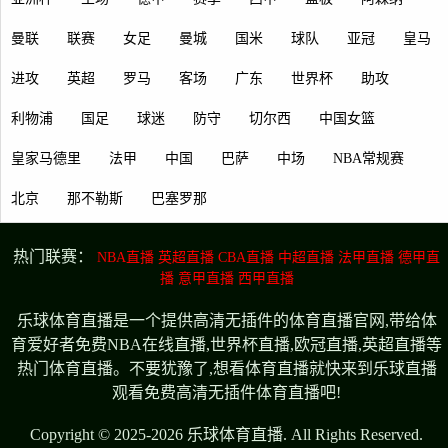
曼联
联赛
女足
曼城
国米
球队
亚冠
皇马
进攻
英超
罗马
客场
广东
世界杯
助攻
利物浦
国足
球迷
防守
切尔西
中国女篮
皇家马德里
法甲
中国
巴萨
中场
NBA常规赛
北京
那不勒斯
巴塞罗那
热门联赛：
NBA直播
英超直播
CBA直播
中超直播
法甲直播
德甲直
播
意甲直播
西甲直播
乐球体育直播是一个提供高清无插件的体育直播官网,带给体
育爱好者免费NBA在线直播,世界杯直播,欧冠直播,英超直播等
热门体育直播。不要犹豫了,想看体育直播就快来到乐球直播
观看免费高清无插件体育直播吧!
Copyright © 2025-2026 乐球体育直播. All Rights Reserved.