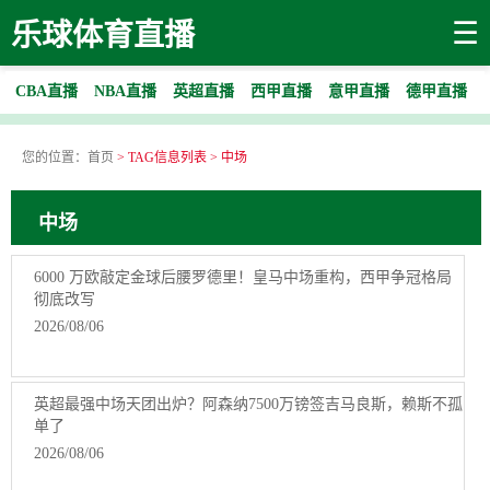
☰
乐球体育直播
CBA直播
NBA直播
英超直播
西甲直播
意甲直播
德甲直播
您的位置：
首页
> TAG信息列表 > 中场
中场
6000 万欧敲定金球后腰罗德里！皇马中场重构，西甲争冠格局
彻底改写
2026/08/06
英超最强中场天团出炉？阿森纳7500万镑签吉马良斯，赖斯不孤
单了
2026/08/06