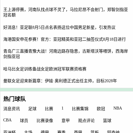
王上源停赛，河南队找点球不灵了，马拉尼昂不会射门，郑智剑指亚
冠名额
好消息！亚足联8月5日点名表扬这位中国男足新星，引发热议
海港国安申花参赛！官方：亚冠精英和亚冠二抽签仪式8月18日进行
青岛广三直播青豫大战！河南边路存隐患，古斯塔沃等喂饼，西海岸
剑指亚冠
哈马比女足训练备战女足欧洲冠军联赛资格赛
曼联女足迎来新篇章：伊娃·奥利德正式出任主帅，目标2028年
热门球队
1
NBA
消息资讯
足球
比赛
比赛集锦
欧冠
CBA
球员
比赛录像
意甲
观点评论
篮球
亚洲杯
主场
德甲
赛季
西甲
篮板
阿森纳