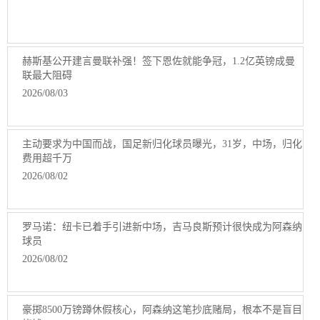
赫斯基公开建言曼联补强！签下恩佐就能争冠，1.2亿英镑成曼
联最大阻碍
2026/08/03
主动要求为中国而战，国足新归化球员曝光，31岁，中场，归化
费用超千万
2026/08/02
罗马诺：纽卡已着手引进新中场，吉马良斯预计很快成为阿森纳
球员
2026/08/02
豪掷8500万镑蹲休假核心，阿森纳这笔抄底赌局，根本不是盲目