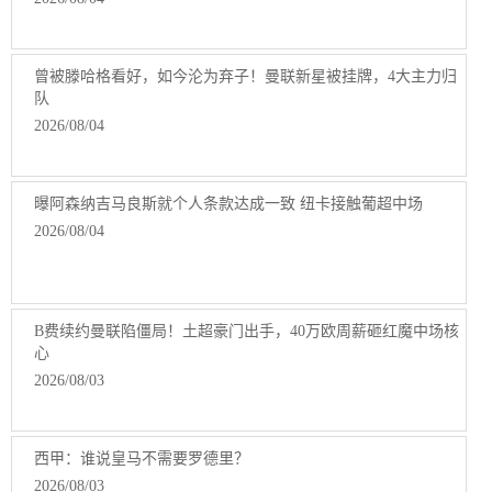
曾被滕哈格看好，如今沦为弃子！曼联新星被挂牌，4大主力归
队
2026/08/04
曝阿森纳吉马良斯就个人条款达成一致 纽卡接触葡超中场
2026/08/04
B费续约曼联陷僵局！土超豪门出手，40万欧周薪砸红魔中场核
心
2026/08/03
西甲：谁说皇马不需要罗德里？
2026/08/03