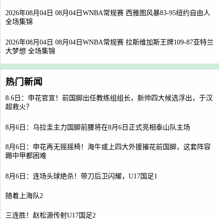
2026年08月04日 08月04日WNBA常规赛 西雅图风暴83-95纽约自由人
全场集锦
2026年08月04日 08月04日WNBA常规赛 拉斯维加斯王牌109-87亚特兰
大梦想 全场集锦
热门新闻
8.6日：申花官宣！前国脚出任教练组组长，新帅四大候选浮出，于汉
超救火？
8月6日：乌拉圭主力国脚前腰将在8月6日正式亮相泰山队主场
8月6日：申花再无摇摇椅！海牛或上四大外援摧花前国脚，这套阵容
踢中甲都困难
8月6日：连场头球绝杀！带刀后卫闪耀，U17国足1
随着上海队2
三连胜！赵松源传射U17国足2