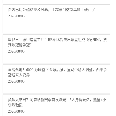
费内巴切死磕格拉茨风暴，土超豪门这次真碰上硬茬了
2026/08/05
8月5日：德甲造星工厂！RB莱比锡卖出球星组成顶配阵容，放
到欧冠能争冠？
2026/08/05
重磅落地！6000 万欧签下金球后腰，皇马中场大调整，西甲争
冠迎来大变局
2026/08/05
英超大结局？阿森纳新赛季首发曝光！5人身价破亿，熊皇+小
蜘蛛驰援
2026/08/05