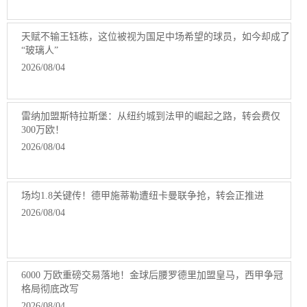
天赋不输王钰栋，这位被视为国足中场希望的球员，如今却成了
“玻璃人”
2026/08/04
雷纳加盟斯特拉斯堡：从纽约城到法甲的崛起之路，转会费仅
300万欧！
2026/08/04
场均1.8关键传！德甲施蒂勒遭纽卡曼联争抢，转会正推进
2026/08/04
6000 万欧重磅交易落地！金球后腰罗德里加盟皇马，西甲争冠
格局彻底改写
2026/08/04