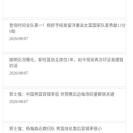
登场时间全队第一！杨舒予结束留洋重返女篮国家队首秀献12分
6助
2026/08/07
姚明近况曝光，卸任篮协主席仅1年，如今现状再次印证易建联
的话
2026/08/07
郭士强：中国男篮容错率低 世预赛后边每场较量都很关键
2026/08/07
郭士强：杨瀚森近期归队 男篮排名靠后容错率很小