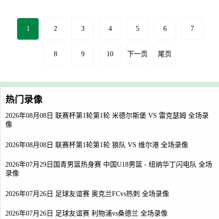
1
2
3
4
5
6
7
8
9
10
下一页
尾页
热门录像
2026年08月08日 联赛杯第1轮第1轮 米德尔斯堡 VS 雷克瑟姆 全场录
像
2026年08月08日 联赛杯第1轮第1轮 狼队 VS 维尔港 全场录像
2026年07月29日国青男篮热身赛 中国U18男篮 - 纽纳华丁闪电队 全场
录像
2026年07月26日 足球友谊赛 奥克兰FCvs热刺 全场录像
2026年07月26日 足球友谊赛 利物浦vs桑德兰 全场录像