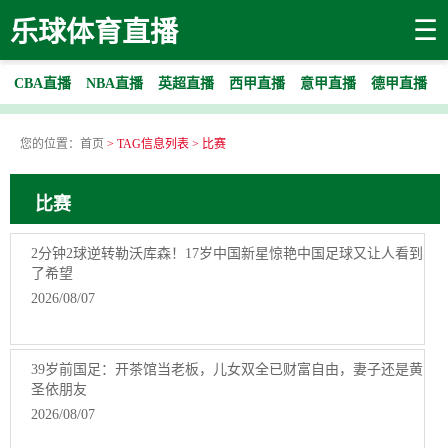
☰
乐球体育直播
CBA直播
NBA直播
英超直播
西甲直播
意甲直播
德甲直播
您的位置：
首页
> TAG信息列表 > 比赛
比赛
2分钟2球逆转勒沃库森！17岁中国新星惊艳中国足球又让人看到
了希望
2026/08/07
39岁前国足：开茶馆当老板，儿女双全已财富自由，妻子还是黄
圣依朋友
2026/08/07