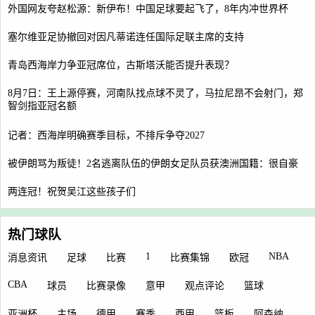
外国网友夸赵松源：新伊布！中国足球要起飞了，8年内冲世界杯
塞尔维亚足协撤回对因凡蒂诺连任国际足联主席的支持
青岛西海岸力争亚冠席位，古斯塔沃能否提升表现？
8月7日：王上源停赛，河南队找点球不灵了，马拉尼昂不会射门，郑
智剑指亚冠名额
记者：西海岸明确赛季目标，不排斥争夺2027
被伊朗骂为叛徒！2名逃离队伍的伊朗女足队员获澳洲国籍：很自豪
两连冠！祝贺吴江这些孩子们
热门球队
1
NBA
消息资讯
足球
比赛
比赛集锦
欧冠
CBA
球员
比赛录像
意甲
观点评论
篮球
亚洲杯
主场
德甲
赛季
西甲
篮板
阿森纳