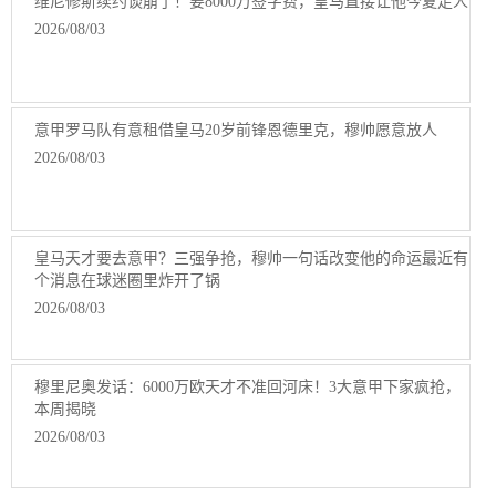
维尼修斯续约谈崩了！要8000万签字费，皇马直接让他今夏走人
2026/08/03
意甲罗马队有意租借皇马20岁前锋恩德里克，穆帅愿意放人
2026/08/03
皇马天才要去意甲？三强争抢，穆帅一句话改变他的命运最近有
个消息在球迷圈里炸开了锅
2026/08/03
穆里尼奥发话：6000万欧天才不准回河床！3大意甲下家疯抢，
本周揭晓
2026/08/03