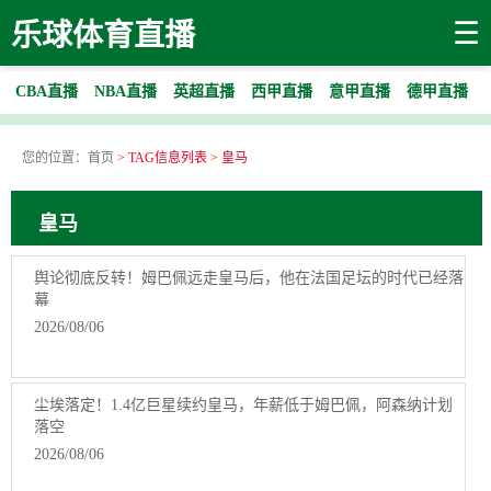
☰
乐球体育直播
CBA直播
NBA直播
英超直播
西甲直播
意甲直播
德甲直播
您的位置：
首页
> TAG信息列表 > 皇马
皇马
舆论彻底反转！姆巴佩远走皇马后，他在法国足坛的时代已经落
幕
2026/08/06
尘埃落定！1.4亿巨星续约皇马，年薪低于姆巴佩，阿森纳计划
落空
2026/08/06