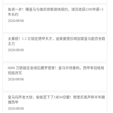
各退一步！曝皇马与维尼修斯很快续约，球员收获2200年薪+5
年长约
2026/08/06
太重磅！1.2 亿锁定德甲天才，迪奥曼德压哨加盟皇马能否坐稳
主力
2026/08/06
6000 万欧敲定金球后腰罗德里！皇马中场重构，西甲争冠格局
彻底改写
2026/08/06
皇马闷声发大财，偷偷签下了1米94空霸！穆里尼奥声称半年踢
爆西甲
2026/08/06