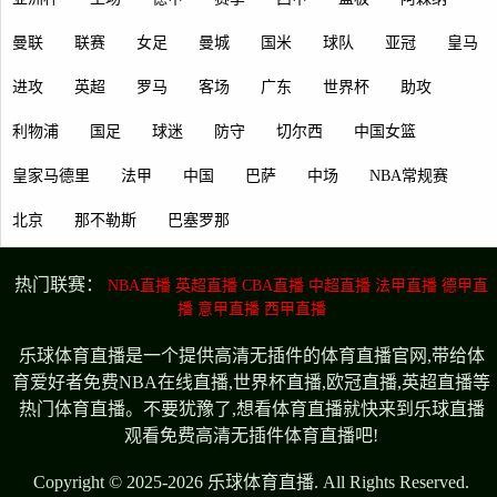
曼联
联赛
女足
曼城
国米
球队
亚冠
皇马
进攻
英超
罗马
客场
广东
世界杯
助攻
利物浦
国足
球迷
防守
切尔西
中国女篮
皇家马德里
法甲
中国
巴萨
中场
NBA常规赛
北京
那不勒斯
巴塞罗那
热门联赛：
NBA直播
英超直播
CBA直播
中超直播
法甲直播
德甲直
播
意甲直播
西甲直播
乐球体育直播是一个提供高清无插件的体育直播官网,带给体
育爱好者免费NBA在线直播,世界杯直播,欧冠直播,英超直播等
热门体育直播。不要犹豫了,想看体育直播就快来到乐球直播
观看免费高清无插件体育直播吧!
Copyright © 2025-2026 乐球体育直播. All Rights Reserved.