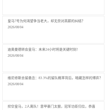
皇马7号为何渴望争当老大，却无奈对高薪的纠结？
2026/08/04
迪奥曼德转会皇马：未来24小时将是关键时刻！
2026/08/04
维尼修斯去留悬念：83.3%的留队概率背后，暗藏怎样的博弈？
2026/08/04
挖空皇马，2人离队！意甲豪门太狠，冠军功臣归位，恭喜