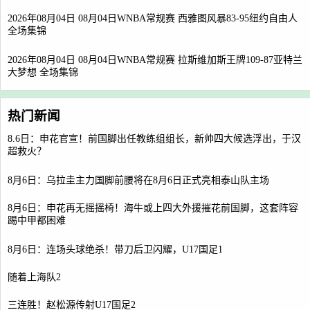
2026年08月04日 08月04日WNBA常规赛 西雅图风暴83-95纽约自由人
全场集锦
2026年08月04日 08月04日WNBA常规赛 拉斯维加斯王牌109-87亚特兰
大梦想 全场集锦
热门新闻
8.6日：申花官宣！前国脚出任教练组组长，新帅四大候选浮出，于汉
超救火？
8月6日：乌拉圭主力国脚前腰将在8月6日正式亮相泰山队主场
8月6日：申花再无摇摇椅！海牛或上四大外援摧花前国脚，这套阵容
踢中甲都困难
8月6日：连场头球绝杀！带刀后卫闪耀，U17国足1
随着上海队2
三连胜！赵松源传射U17国足2