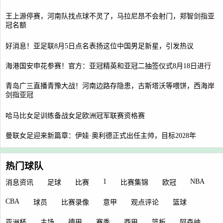
王上源停赛，河南队找点球不灵了，马拉尼昂不会射门，郑智剑指亚
冠名额
好消息！亚足联8月5日点名表扬这位中国男足新星，引发热议
海港国安申花参赛！官方：亚冠精英和亚冠二抽签仪式8月18日进行
青岛广三直播青豫大战！河南边路存隐患，古斯塔沃等喂饼，西海岸
剑指亚冠
哈马比女足训练备战女足欧洲冠军联赛资格赛
曼联女足迎来新篇章：伊娃·奥利德正式出任主帅，目标2028年
热门球队
1
NBA
消息资讯
足球
比赛
比赛集锦
欧冠
CBA
球员
比赛录像
意甲
观点评论
篮球
亚洲杯
主场
德甲
赛季
西甲
篮板
阿森纳