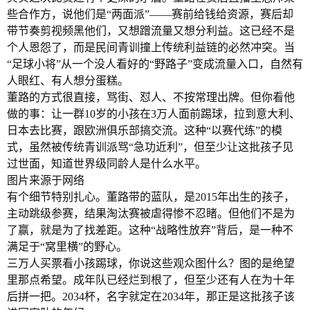
些合作方，说他们是“两面派”——赛前给钱给资源，赛后却
带节奏剪视频黑他们，又想蹭流量又想分利益。这已经不是
个人恩怨了，而是民间青训撞上传统利益链的必然冲突。当
“足球小将”从一个没人看好的“野路子”变成流量入口，自然有
人眼红、有人想分蛋糕。
董路的方式很直接，骂街、怼人、不按常理出牌。但你看他
做的事：让一群10岁的小孩在3万人面前踢球，拉到意大利、
日本去比赛，跟欧洲俱乐部搞交流。这种“以赛代练”的模
式，虽然被传统青训派骂“急功近利”，但至少让这批孩子见
过世面，知道世界级同龄人是什么水平。
图片来源于网络
有个细节特别扎心。董路带的蓝队，是2015年出生的孩子，
主动跳级参赛，结果淘汰赛被虐得惨不忍睹。但他们不是为
了赢，就是为了找差距。这种“战略性放弃”背后，是一种不
满足于“窝里横”的野心。
三万人买票看小孩踢球，你说这些观众图什么？图的是绝望
里那点希望。成年队已经烂到根了，但至少还有人在为十年
后拼一把。2034杯，名字就定在2034年，那正是这批孩子该