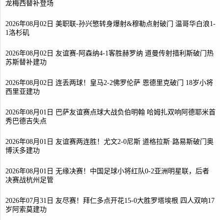
龙梅西替补登场
2026年08月02日 美职联-孙兴慜转身爆射&穆勒点射破门 温哥华白浪1-
1洛杉矶
2026年08月02日 友谊赛-阿森纳4-1客胜赫罗纳 道曼传射措利斯破门热
苏斯替补建功
2026年08月02日 连丢两球！皇马2-2佛罗伦萨 恩德里克破门 18岁小将
西里亚建功
2026年08月01日 巴萨友谊赛点球大战负伯明翰 哈姆扎双响阿德耶米首
秀巴德吉失点
2026年08月01日 友谊赛两连胜！尤文2-0尼斯 道格拉斯·路易斯破门奥
博沃多建功
2026年08月01日 无缘决赛！中国足球小将红队0-2亚洲明星联，后者
决赛战杭州足管
2026年07月31日 友尽赛！拜仁多点开花15-0大胜罗塔埃根 四人双响17
岁阿索莫建功