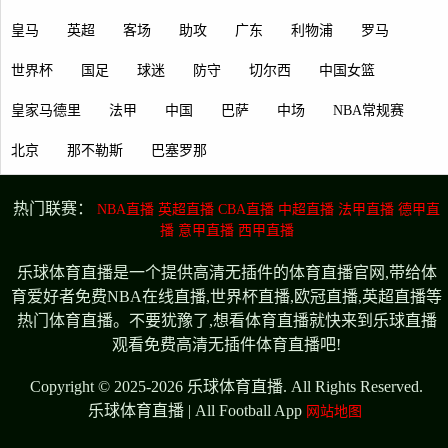
皇马
英超
客场
助攻
广东
利物浦
罗马
世界杯
国足
球迷
防守
切尔西
中国女篮
皇家马德里
法甲
中国
巴萨
中场
NBA常规赛
北京
那不勒斯
巴塞罗那
热门联赛：
NBA直播
英超直播
CBA直播
中超直播
法甲直播
德甲直
播
意甲直播
西甲直播
乐球体育直播是一个提供高清无插件的体育直播官网,带给体
育爱好者免费NBA在线直播,世界杯直播,欧冠直播,英超直播等
热门体育直播。不要犹豫了,想看体育直播就快来到乐球直播
观看免费高清无插件体育直播吧!
Copyright © 2025-2026 乐球体育直播. All Rights Reserved.
乐球体育直播 | All Football App
网站地图