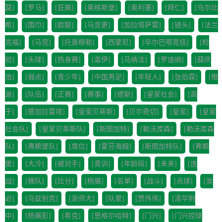
莫]
[罗马]
[狂飙]
[奥格斯堡]
[奥利塞]
[拜仁]
[乌尔比
希]
[围巾]
[欧联]
[马竞更]
[加拉塔萨雷]
[镜头]
[法兰
克福]
[马竞]
[托普穆勒]
[西蒙尼]
[毕尔巴鄂竞技]
[检
验]
[头球]
[热身赛]
[盖伊]
[马纳法]
[罗迪纳]
[薛庆
浩]
[弱点]
[青少年]
[中国男足]
[年轻人]
[张伯霖]
[根
源]
[队伍]
[正赛]
[赛事]
[德斯]
[皇家社会]
[高
于]
[德加拉雷塔]
[皇家贝蒂斯]
[贝尔奇切]
[皇家]
[皇家
社会队]
[皇家贝蒂斯队]
[斯图加特]
[勒沃库森]
[勒沃库森
队]
[弗赖堡队]
[席位]
[霍芬海姆]
[斯图加特队]
[弗赖
堡]
[大冷]
[被对手]
[青训]
[年龄段]
[未来]
[连
战]
[梯队]
[比分]
[杨展]
[名单]
[战斗]
[点球]
[吴
必]
[乌兹别克]
[浙师大]
[队里]
[贾伟伟]
[清华附
中]
[杨展彭]
[希克]
[恩格尔哈特]
[门兴]
[门兴控球