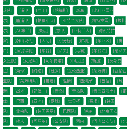
队]
[不莱梅队]
[维尔东克]
[连败]
[昂热]
[科雷亚]
[昂
热队]
[浦甲]
[西甲]
[帕福斯]
[新军]
[比利亚雷亚
尔]
[塞浦甲]
[帕福斯队]
[亚特兰大队]
[凯特拉雷]
[拉扎
尔]
[AC米兰]
[失点]
[意甲]
[亚特兰大]
[德凯特拉
雷]
[蔚山现代]
[大乱]
[积分榜]
[胜利]
[东亚区]
[神
户]
[渔翁得利]
[车谷]
[萨夫]
[马君]
[车谷江]
[纳萨夫
女足队]
[女足队]
[阿尔特塔]
[中后卫]
[新援]
[莫斯克
拉]
[角球]
[终结]
[杜罗]
[瓦伦西亚]
[莱万特]
[瓦伦西
亚队]
[莱万特队]
[带着]
[温情]
[西海岸]
[首位]
[球
迷]
[战术]
[邵佳一]
[青岛]
[青岛队]
[青岛西海岸]
[邵
佳]
[巴西]
[亚洲]
[足球]
[世界杯]
[赛场]
[韩国
队]
[业余队]
[韩国男足]
[巴西队]
[逆转]
[北京国安
队]
[输人]
[阿图尔]
[公安队]
[河内]
[河内公安队]
[北