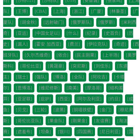
特]
[沙特U21]
[沙特队]
[U19]
[安智诚]
[张家鸣]
[上海
队]
[王博]
[CBA]
[上海]
[浙江]
[广厦]
[林秉圣]
[广
厦队]
[胡金秋]
[远射破门]
[俄罗斯队]
[俄罗斯]
[米利西
奇]
[亚运]
[中国女足以]
[什么]
[纪录]
[史首负]
[历
史]
[漏人]
[霍安·加西亚]
[费兰]
[伊拉克队]
[奇迹]
[西
班牙队]
[久尔杰维奇]
[依合]
[民主刚果]
[上半场]
[奥罗
斯科]
[哥伦比亚]
[黄晟豪]
[突尼斯]
[刘佳乐]
[东道
主]
[瑞士]
[强队]
[博洛]
[全队]
[阿坎吉]
[卡塔
尔]
[恩博洛]
[维尼修斯]
[南美]
[摩洛哥]
[结构差
异]
[亚足联]
[庇护]
[西亚]
[阿尔及利亚]
[约旦]
[成
鱼]
[贝戈]
[三轮]
[波黑]
[铜墙铁壁]
[金门]
[穆尼奥
斯]
[哥伦比亚队]
[果金队]
[刚果金]
[友谊赛]
[淘汰
赛]
[遮羞布]
[坦桑]
[银川]
[四国赛]
[尼日利亚]
[国