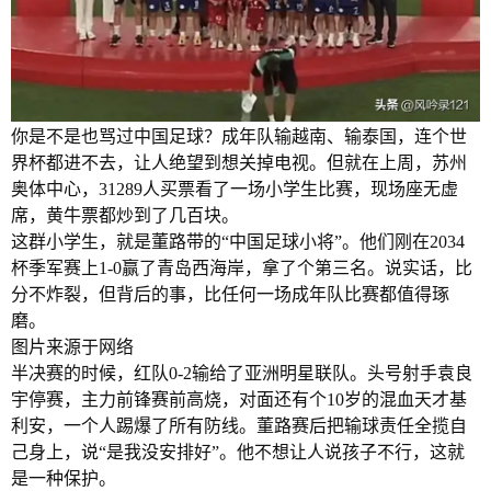
你是不是也骂过中国足球？成年队输越南、输泰国，连个世
界杯都进不去，让人绝望到想关掉电视。但就在上周，苏州
奥体中心，31289人买票看了一场小学生比赛，现场座无虚
席，黄牛票都炒到了几百块。
这群小学生，就是董路带的“中国足球小将”。他们刚在2034
杯季军赛上1-0赢了青岛西海岸，拿了个第三名。说实话，比
分不炸裂，但背后的事，比任何一场成年队比赛都值得琢
磨。
图片来源于网络
半决赛的时候，红队0-2输给了亚洲明星联队。头号射手袁良
宇停赛，主力前锋赛前高烧，对面还有个10岁的混血天才基
利安，一个人踢爆了所有防线。董路赛后把输球责任全揽自
己身上，说“是我没安排好”。他不想让人说孩子不行，这就
是一种保护。