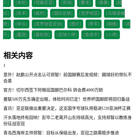
少]
[末轮]
[坦桑尼亚]
[非洲]
[要求]
[录像]
[越
位]
[技术]
[裁判]
[国际足联]
[克罗地亚]
[马塔诺维
奇]
[争议]
[克罗地亚足协]
[图片]
[季军]
[网络]
[孩
子]
[董路]
[基利安]
[足球小将]
[袁良宇]
[小将]
相关内容
1
意外！赵鹏公开点名认可郑智！前国脚赛后发视频：踢球好的带队不
会差
官方！切尔西签下阿根廷国脚巴尔科 转会费4000万欧
曼联500万先生确定出租，体检时间已定！世界杯国脚即将回归备战
喜讯！亚足联做出重要决定，这支国字号球队将稳进U20亚洲杯正赛
汗水落地终有回响！彭毕二老离开山东持续高光，支持郑智以教练身
份征战亚冠
青岛西海岸主帅郑智：目标从保级出发，亚冠之路需稳步推进