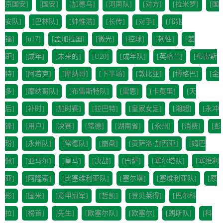
京国安]
[国安]
[加德乌]
[河南队]
[对方]
[拉米罗]
[国
安队]
[巴林队]
[帅惟浩]
[长传]
[对手]
[邝兆
镭]
[u17]
[孟加拉国]
[微光]
[控球]
[韧性]
[差
距]
[成年]
[未来的]
[U20]
[成年队]
[英格兰]
[布雷斯
特]
[阿若克]
[摩纳哥]
[下半场]
[敦比亚]
[博格巴]
[金
多]
[摩纳哥队]
[布雷斯特队]
[雷恩]
[卡莫里]
[天
后]
[补时]
[加时赛]
[拉巴特]
[皇家女足]
[湘超]
[永冲
锋]
[用户]
[决赛]
[常德]
[湖南省]
[永州]
[消费]
[彭
玢]
[永州队]
[常德队]
[崩盘]
[贡萨洛·加西亚]
[姆巴
佩]
[亚马尔]
[皇马]
[决战]
[巴萨]
[塞尔塔队]
[塞维利
亚]
[阿隆索]
[比塞维利亚队]
[塞尔塔]
[塞维利亚队]
[原
形]
[国米]
[意甲冠军]
[哲凯]
[登贝莱得]
[巴尔科
拉]
[榜首]
[先生]
[欧塞尔队]
[欧塞尔]
[朗斯队]
[科