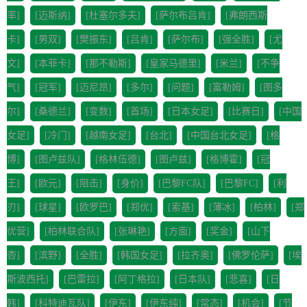
率]
[迈斯纳]
[杜塞尔多夫]
[萨尔布吕肯]
[弗朗西斯
卡]
[男双]
[樊振东]
[吕肯]
[萨尔布]
[强全胜]
[尤
文]
[本菲卡]
[那不勒斯]
[皇家马德里]
[米兰]
[不争
气]
[冠军]
[迈尼昂]
[多尔]
[问题]
[富勒姆]
[图多
尔]
[桑德兰]
[变数]
[首场]
[日本女足]
[比赛日]
[中国
女足]
[冷门]
[越南女足]
[台北]
[中国台北女足]
[格
博]
[图卢兹队]
[格林伍德]
[图卢兹]
[格博霍]
[冠
王]
[欧元]
[阻击]
[身价]
[巴黎FC队]
[巴黎FC]
[利
刃]
[球星]
[欧罗巴]
[郑优]
[索基]
[薄冰]
[柏林]
[郑
优营]
[柏林联合队]
[张琳艳]
[方面]
[奖金]
[山下
杏]
[滨野]
[全胜]
[韩国女足]
[拉齐奥]
[佛罗伦萨]
[埃
斯波西托]
[巴雷拉]
[阿丁格拉]
[日本队]
[悲喜]
[日
韩]
[科特迪瓦队]
[伊东]
[伊东纯]
[常态]
[机会]
[节