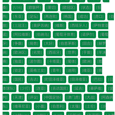
奏]
[U16]
[欧联杯]
[莱切]
[欧冠区]
[状态]
[狂
热]
[东亚]
[足坛]
[两连败]
[韩国]
[成功]
[虎口]
[劲
旅]
[三冠王]
[奥萨苏纳]
[维斯]
[西班牙人]
[萨特里亚
诺]
[阿拉维斯]
[伯纳乌]
[葡萄牙体育]
[诺伊尔]
[葡萄
牙]
[争霸]
[局势]
[大好]
[伯恩茅斯]
[回合]
[赫罗
纳]
[欧洲区]
[劣势]
[西班牙]
[世界]
[亨普]
[半决
赛]
[独苗]
[波尔图]
[卡塔莫]
[葡体]
[欧洲]
[胜
局]
[锁定]
[英格兰女]
[青年]
[迪拜]
[维亚]
[挑
战]
[国民]
[吉达]
[町田泽维亚]
[田泽维亚]
[巴拉]
[日
本球队]
[少打]
[连亚]
[吉达国民]
[延吉]
[豪萨维]
[误
判]
[天津]
[评议]
[中国足协]
[津门虎]
[大战]
[阿森纳
队]
[维蒂尼亚]
[小赢]
[伯恩利]
[太强]
[土伦]
[沙