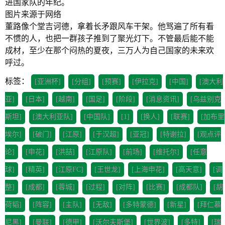
进国家队的年纪。
图片来源于网络
董路像个堂吉诃德，拿着长矛跟风车干架。他骂遍了所有看
不惯的人，也把一群孩子推到了聚光灯下。不管最后能不能
成材，至少在那个闷热的夏夜，三万人为自己国家的未来欢
呼过。
标签：
[亚洲杯]
[分组]
[预赛]
[伊拉克]
[中国]
[澳大利
亚]
[日本]
[越南]
[国足]
[阶段]
[消息资讯]
[乌兹别克
斯坦]
[澳大利亚队]
[中国队]
[1]
[换人]
[联赛]
[加布里
埃尔]
[破门]
[江原]
[于汉超]
[亚冠]
[特谢拉]
[观点评
论]
[申花]
[洪喆]
[江原队]
[前场]
[维托尔]
[任意
球]
[精英]
[江原FC]
[王世龙]
[上海申花]
[高天意]
[调
整]
[成都]
[蓉城]
[过程]
[对阵]
[比赛]
[成都队]
[胡
荷韬]
[阵容]
[主队]
[无敌]
[多特蒙德]
[新星]
[拜仁慕
尼黑]
[曼联]
[德甲]
[沃尔夫斯堡]
[世界波]
[多特]
[瑞