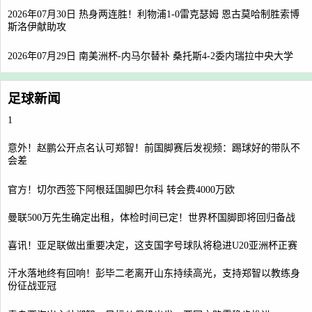
2026年07月30日 热身两连胜！利物浦1-0雷克瑟姆 恩古莫哈制胜索博
斯洛伊献助攻
2026年07月29日 南美洲杯-内马尔替补 桑托斯4-2委内瑞拉中央大学
足球新闻
1
意外！赵鹏公开点名认可郑智！前国脚赛后发视频：踢球好的带队不
会差
官方！切尔西签下阿根廷国脚巴尔科 转会费4000万欧
曼联500万先生确定出租，体检时间已定！世界杯国脚即将回归备战
喜讯！亚足联做出重要决定，这支国字号球队将稳进U20亚洲杯正赛
汗水落地终有回响！彭毕二老离开山东持续高光，支持郑智以教练身
份征战亚冠