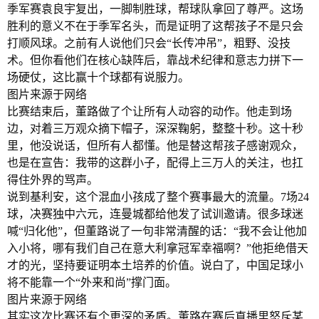
季军赛袁良宇复出，一脚制胜球，帮球队拿回了尊严。这场
胜利的意义不在于季军名头，而是证明了这帮孩子不是只会
打顺风球。之前有人说他们只会“长传冲吊”，粗野、没技
术。但你看他们在核心缺阵后，靠战术纪律和意志力拼下一
场硬仗，这比赢十个球都有说服力。
图片来源于网络
比赛结束后，董路做了个让所有人动容的动作。他走到场
边，对着三万观众摘下帽子，深深鞠躬，整整十秒。这十秒
里，他没说话，但所有人都懂。他是替这帮孩子感谢观众，
也是在宣告：我带的这群小子，配得上三万人的关注，也扛
得住外界的骂声。
说到基利安，这个混血小孩成了整个赛事最大的流量。7场24
球，决赛独中六元，连曼城都给他发了试训邀请。很多球迷
喊“归化他”，但董路说了一句非常清醒的话：“我不会让他加
入小将，哪有我们自己在意大利拿冠军幸福啊？”他拒绝借天
才的光，坚持要证明本土培养的价值。说白了，中国足球小
将不能靠一个“外来和尚”撑门面。
图片来源于网络
其实这次比赛还有个更深的矛盾。董路在赛后直播里怒斥某