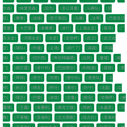
尔森]
[埃里克森]
[因为]
[圣日耳曼]
[马赛队]
[禁
区]
[赛季]
[进球]
[登贝莱因]
[马赛]
[法甲]
[巴黎圣日
耳曼]
[大巴黎]
[本赛季]
[进行]
[上海女足]
[客场]
[广
东女足]
[河南女足]
[女足]
[足协杯]
[武汉]
[武汉女
足]
[球队]
[外援]
[主场]
[进行了]
[英超]
[阿森
纳]
[耻辱]
[切尔西]
[布伦特福德]
[后防]
[曼城]
[豪
门]
[姆贝莫]
[舍什科]
[巴因德尔]
[利物浦]
[莫顿]
[里
昂]
[悍将]
[双方]
[优势]
[里尔队]
[里昂队]
[主
帅]
[射正]
[排名]
[积分]
[里尔]
[防守]
[法国]
[实
力]
[球员]
[巴黎]
[进攻]
[吉鲁]
[欧冠]
[世俱杯]
[姜
晨璟]
[王霜]
[金蕙利]
[奥克兰联]
[热刺]
[水晶宫]
[次
数]
[不莱梅]
[圣保利]
[尤文图斯]
[班古拉]
[圣保利