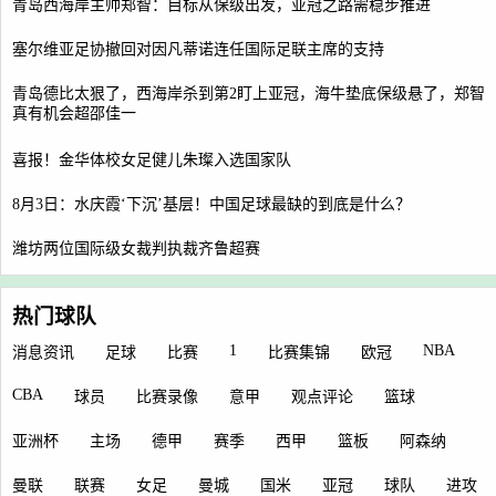
青岛西海岸主帅郑智：目标从保级出发，亚冠之路需稳步推进
塞尔维亚足协撤回对因凡蒂诺连任国际足联主席的支持
青岛德比太狠了，西海岸杀到第2盯上亚冠，海牛垫底保级悬了，郑智
真有机会超邵佳一
喜报！金华体校女足健儿朱璨入选国家队
8月3日：水庆霞‘下沉’基层！中国足球最缺的到底是什么？
潍坊两位国际级女裁判执裁齐鲁超赛
热门球队
1
NBA
消息资讯
足球
比赛
比赛集锦
欧冠
CBA
球员
比赛录像
意甲
观点评论
篮球
亚洲杯
主场
德甲
赛季
西甲
篮板
阿森纳
曼联
联赛
女足
曼城
国米
亚冠
球队
进攻