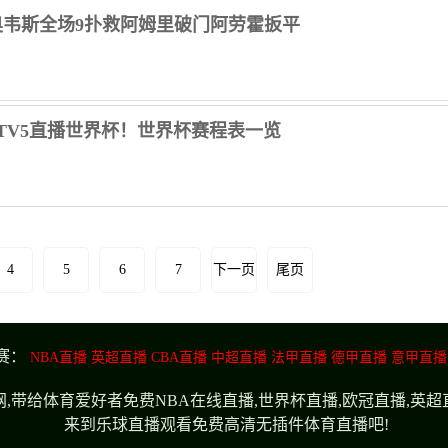
拉圭 奥韦斯全场9扑救阿姆里破门阿劳霍扳平
CTV5直播世界杯！世界杯赛程表一览
4
5
6
7
下一页
尾页
赛：
NBA直播
英超直播
CBA直播
中超直播
法甲直播
德甲直播
意甲直播
,带给体育爱好者免费NBA在线直播,世界杯直播,欧冠直播,英
来到乐球直播观看免费高清无插件体育直播吧!