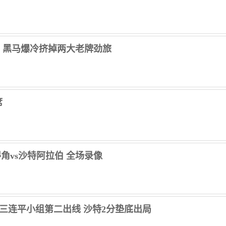
，黑马爆冷挤掉两大老牌劲旅
席
佛得角vs沙特阿拉伯 全场录像
0沙特三连平小组第二出线 沙特2分垫底出局