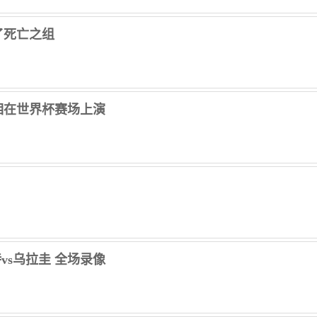
了死亡之组
相在世界杯赛场上演
特vs乌拉圭 全场录像