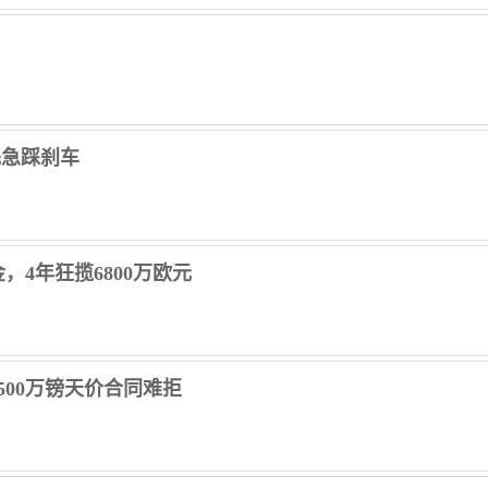
先急踩刹车
4年狂揽6800万欧元
00万镑天价合同难拒