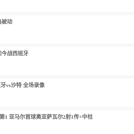
陷被动
如今战西班牙
班牙vs沙特 全场录像
小组第1 亚马尔首球奥亚萨瓦尔2射1传+中柱