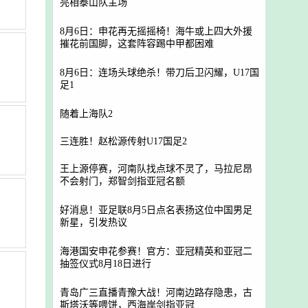
亮相泰山队主场
8月6日：申花再无摇摇椅！海牛或上四大外援
摧花前国脚，这套阵容踢中甲都困难
8月6日：连场头球绝杀！带刀后卫闪耀，U17国
足1
随着上海队2
三连胜！赵松源传射U17国足2
王上源停赛，河南队找点球不灵了，马拉尼昂
不会射门，郑智剑指亚冠名额
好消息！亚足联8月5日点名表扬这位中国男足
新星，引发热议
海港国安申花参赛！官方：亚冠精英和亚冠二
抽签仪式8月18日进行
青岛广三直播青豫大战！河南边路存隐患，古
斯塔沃等喂饼，西海岸剑指亚冠