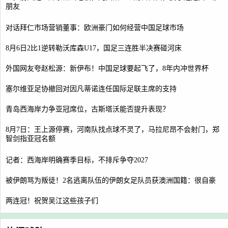
朋友
对话拜仁市场营销董事：欧洲豪门如何经营中国足球市场
8月6日2比1逆转勒沃库森U17，国足三连胜半决赛碰河床
外国网友夸赵松源：新伊布！中国足球要起飞了，8年内冲世界杯
塞尔维亚足协撤回对因凡蒂诺连任国际足联主席的支持
青岛西海岸力争亚冠席位，古斯塔沃能否提升表现？
8月7日：王上源停赛，河南队找点球不灵了，马拉尼昂不会射门，郑
智剑指亚冠名额
记者：西海岸明确赛季目标，不排斥争夺2027
被伊朗骂为叛徒！2名逃离队伍的伊朗女足队员获澳洲国籍：很自豪
两连冠！祝贺吴江这些孩子们