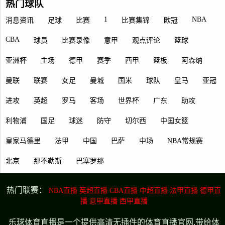
热门球队
1
NBA
消息资讯
足球
比赛
比赛集锦
欧冠
CBA
球员
比赛录像
意甲
观点评论
篮球
亚洲杯
主场
德甲
赛季
西甲
篮板
阿森纳
曼联
联赛
女足
曼城
国米
球队
皇马
亚冠
进攻
英超
罗马
客场
世界杯
广东
助攻
利物浦
国足
球迷
防守
切尔西
中国女篮
皇家马德里
法甲
中国
巴萨
中场
NBA常规赛
北京
那不勒斯
巴塞罗那
热门联赛：
NBA直播
英超直播
CBA直播
中超直播
法甲直播
德甲直
播
意甲直播
西甲直播
乐球体育直播是一个提供高清无插件的体育直播官网,带给体