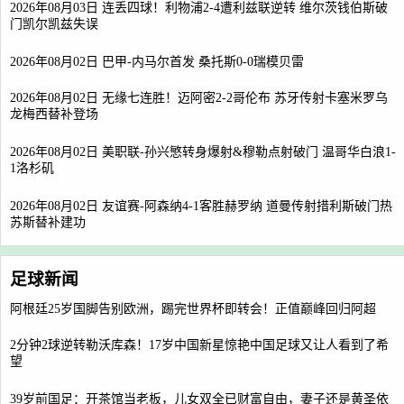
2026年08月03日 连丢四球！利物浦2-4遭利兹联逆转 维尔茨钱伯斯破
门凯尔凯兹失误
2026年08月02日 巴甲-内马尔首发 桑托斯0-0瑞模贝雷
2026年08月02日 无缘七连胜！迈阿密2-2哥伦布 苏牙传射卡塞米罗乌
龙梅西替补登场
2026年08月02日 美职联-孙兴慜转身爆射&穆勒点射破门 温哥华白浪1-
1洛杉矶
2026年08月02日 友谊赛-阿森纳4-1客胜赫罗纳 道曼传射措利斯破门热
苏斯替补建功
足球新闻
阿根廷25岁国脚告别欧洲，踢完世界杯即转会！正值巅峰回归阿超
2分钟2球逆转勒沃库森！17岁中国新星惊艳中国足球又让人看到了希
望
39岁前国足：开茶馆当老板，儿女双全已财富自由，妻子还是黄圣依