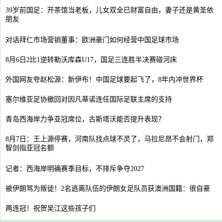
39岁前国足：开茶馆当老板，儿女双全已财富自由，妻子还是黄圣依
朋友
对话拜仁市场营销董事：欧洲豪门如何经营中国足球市场
8月6日2比1逆转勒沃库森U17，国足三连胜半决赛碰河床
外国网友夸赵松源：新伊布！中国足球要起飞了，8年内冲世界杯
塞尔维亚足协撤回对因凡蒂诺连任国际足联主席的支持
青岛西海岸力争亚冠席位，古斯塔沃能否提升表现？
8月7日：王上源停赛，河南队找点球不灵了，马拉尼昂不会射门，郑
智剑指亚冠名额
记者：西海岸明确赛季目标，不排斥争夺2027
被伊朗骂为叛徒！2名逃离队伍的伊朗女足队员获澳洲国籍：很自豪
两连冠！祝贺吴江这些孩子们