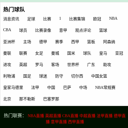
热门球队
1
NBA
消息资讯
足球
比赛
比赛集锦
欧冠
CBA
球员
比赛录像
意甲
观点评论
篮球
亚洲杯
主场
德甲
赛季
西甲
篮板
阿森纳
曼联
联赛
女足
曼城
国米
球队
皇马
亚冠
进攻
英超
罗马
客场
世界杯
广东
助攻
利物浦
国足
球迷
防守
切尔西
中国女篮
皇家马德里
法甲
中国
巴萨
中场
NBA常规赛
北京
那不勒斯
巴塞罗那
热门联赛：
NBA直播
英超直播
CBA直播
中超直播
法甲直播
德甲直
播
意甲直播
西甲直播