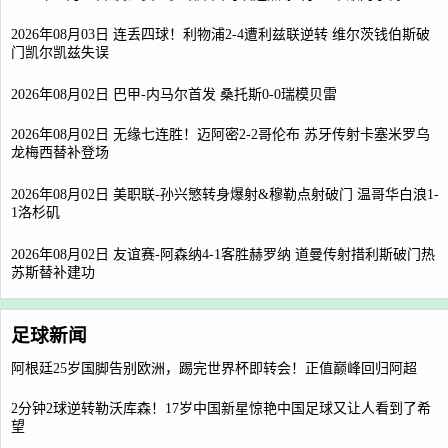
2026年08月03日 连丢四球！利物浦2-4遭利兹联逆转 维尔茨钱伯斯破
门凯尔凯兹失误
2026年08月02日 巴甲-内马尔首发 桑托斯0-0瑞模贝雷
2026年08月02日 无缘七连胜！迈阿密2-2哥伦布 苏牙传射卡塞米罗乌
龙梅西替补登场
2026年08月02日 美职联-孙兴慜转身爆射&穆勒点射破门 温哥华白浪1-
1洛杉矶
2026年08月02日 友谊赛-阿森纳4-1客胜赫罗纳 道曼传射措利斯破门热
苏斯替补建功
足球新闻
阿根廷25岁国脚告别欧洲，踢完世界杯即转会！正值巅峰回归阿超
2分钟2球逆转勒沃库森！17岁中国新星惊艳中国足球又让人看到了希
望