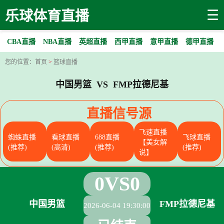
☰
乐球体育直播
CBA直播
NBA直播
英超直播
西甲直播
意甲直播
德甲直播
您的位置：
首页
>
篮球直播
中国男篮 VS FMP拉德尼基
直播信号源
飞速直播
蜘蛛直播
看球直播
688直播
飞球直播
【美女解
(推荐)
(高清)
(推荐)
(推荐)
说】
0
VS
0
中国男篮
FMP拉德尼基
2026-06-04 19:30:00