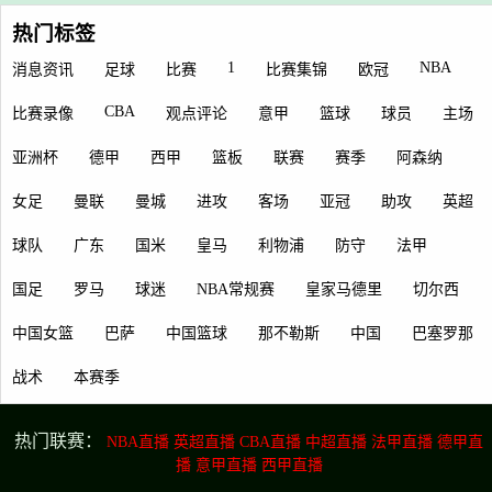
热门标签
1
NBA
消息资讯
足球
比赛
比赛集锦
欧冠
CBA
比赛录像
观点评论
意甲
篮球
球员
主场
亚洲杯
德甲
西甲
篮板
联赛
赛季
阿森纳
女足
曼联
曼城
进攻
客场
亚冠
助攻
英超
球队
广东
国米
皇马
利物浦
防守
法甲
国足
罗马
球迷
NBA常规赛
皇家马德里
切尔西
中国女篮
巴萨
中国篮球
那不勒斯
中国
巴塞罗那
战术
本赛季
热门联赛：
NBA直播
英超直播
CBA直播
中超直播
法甲直播
德甲直
播
意甲直播
西甲直播