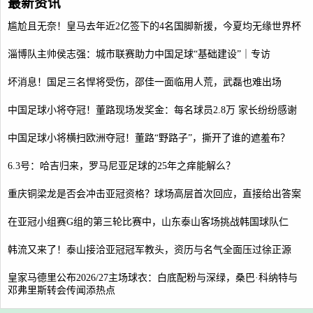
最新资讯
尴尬且无奈！皇马去年近2亿签下的4名国脚新援，今夏均无缘世界杯
淄博队主帅侯志强：城市联赛助力中国足球“基础建设”｜专访
坏消息！国足三名悍将受伤，邵佳一面临用人荒，武磊也难出场
中国足球小将夺冠！董路现场发奖金：每名球员2.8万 家长纷纷感谢
中国足球小将横扫欧洲夺冠！董路“野路子”，撕开了谁的遮羞布？
6.3号：哈吉归来，罗马尼亚足球的25年之痒能解么？
重庆铜梁龙是否会冲击亚冠资格？球场高层首次回应，直接给出答案
在亚冠小组赛G组的第三轮比赛中，山东泰山客场挑战韩国球队仁
韩流又来了！泰山接洽亚冠冠军教头，资历与名气全面压过徐正源
皇家马德里公布2026/27主场球衣：白底配粉与深绿，桑巴·科纳特与
邓弗里斯转会传闻添热点