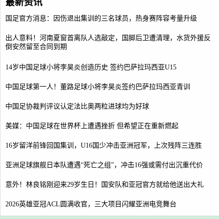
最新资讯
国足官方消息：因伤退出集训的三名球员，热身赛阵容考量升级
出人意料！河南夏窗首离队人选敲定，国脚后卫遭清理，水货外援反
倒安然留至合同到期
14岁中国足球小将李昊炎创造历史 签约巴萨拉玛西亚U15
中国足球第一人！董路足球小将李昊炎签约巴萨拉玛西亚青训
中国足协裁判评议认定法比奥两粒进球均为好球
美媒：中国足球在世界杯上遭遇挫折 但希望正在重新燃起
16岁留洋前锋回国集训，U16国少冲击亚洲冠军，上次残阵三连胜
亚洲足球旗舰日本队遭遇“死亡之组”，冲击16强或需付出沉重代价
意外！林良铭刚迎来29岁生日！国安队和亚冠官方就给他送出大礼
2026英雄亚冠ACL圆满收官，三大项目闪耀亚洲电竞舞台