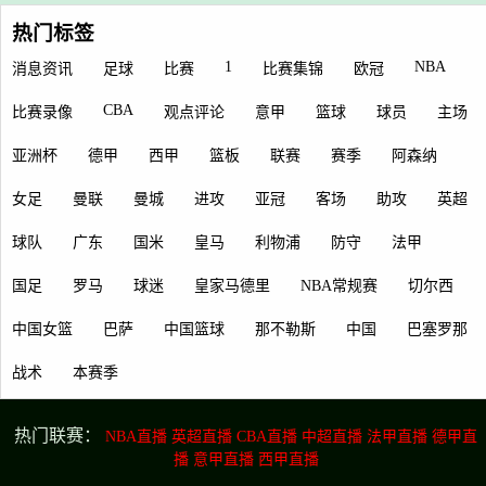
热门标签
1
NBA
消息资讯
足球
比赛
比赛集锦
欧冠
CBA
比赛录像
观点评论
意甲
篮球
球员
主场
亚洲杯
德甲
西甲
篮板
联赛
赛季
阿森纳
女足
曼联
曼城
进攻
亚冠
客场
助攻
英超
球队
广东
国米
皇马
利物浦
防守
法甲
国足
罗马
球迷
皇家马德里
NBA常规赛
切尔西
中国女篮
巴萨
中国篮球
那不勒斯
中国
巴塞罗那
战术
本赛季
热门联赛：
NBA直播
英超直播
CBA直播
中超直播
法甲直播
德甲直
播
意甲直播
西甲直播