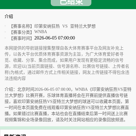
已结束
介绍
【赛事名称】
印第安纳狂热 VS 亚特兰大梦想
WNBA
【赛事分类】
2026-06-05 07:00:00
【赛事时间】
本网提供的导航链接搜集整理自各大体育赛事平台及网友补充上
传，以各大平台优质体育赛事资源为主旨，为广大体育爱好者寻
觅、收藏、分享、集合而成，如果用户发现有更稳定流畅的信号
源，欢迎以(当前页面链接、信号源名称、比赛信号链接、上传者名
称)为格式，通过邮件方式上传相关链接，网友上传链接不得包含违
法违规内容
介绍：北京时间2026-06-05 07:00:00，WNBA《印第安纳狂热VS亚特
兰大梦想》比赛开赛，乐球体育直播将会在开赛前提供直播信号链
接，喜欢印第安纳狂热VS亚特兰大梦想的球迷可以收藏本页面，第
一时间在本页面免费在线观看印第安纳狂热VS亚特兰大梦想比赛直
播。如果错过比赛直播，本站也会在直播结束后第一时间送上比赛
视频集锦和全场录像回放，请及时关注网站相应的录像回放频道。