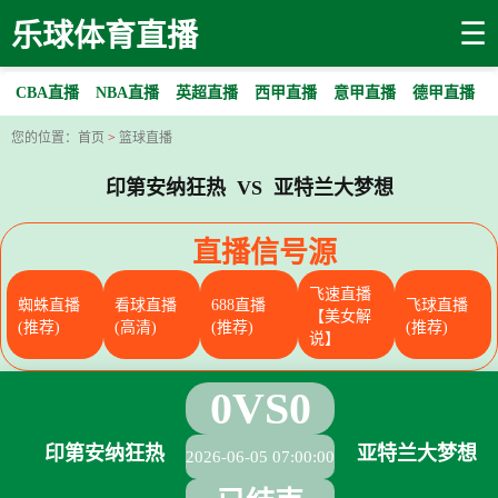
☰
乐球体育直播
CBA直播
NBA直播
英超直播
西甲直播
意甲直播
德甲直播
您的位置：
首页
>
篮球直播
印第安纳狂热 VS 亚特兰大梦想
直播信号源
飞速直播
蜘蛛直播
看球直播
688直播
飞球直播
【美女解
(推荐)
(高清)
(推荐)
(推荐)
说】
0
VS
0
印第安纳狂热
亚特兰大梦想
2026-06-05 07:00:00