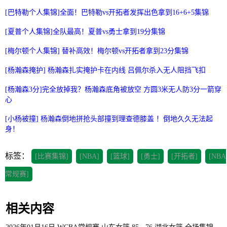
[巴特勒个人集锦]全面！巴特勒vs开拓者发挥出色拿到16+6+5集锦
[夏普个人集锦]全队最高！夏普vs勇士拿到19分集锦
[梅尔顿个人集锦] 替补高效！梅尔顿vs开拓者拿到23分集锦
[杨瀚森掩护] 杨瀚森扎实掩护卡在内线 吕佩尔杀入无人阻挡飞扣
[杨瀚森3分]完全放掉我？杨瀚森底角被放空 方圆3米无人防3分一箭穿
心
[小杨被撞] 杨瀚森倒地拼抢头部撞到理查德膝盖 ！倒地久久无法起
身！
标签：
[比赛集锦]
[NBA]
[篮球]
[勇士]
[开拓者]
[NBA
常规赛]
相关内容