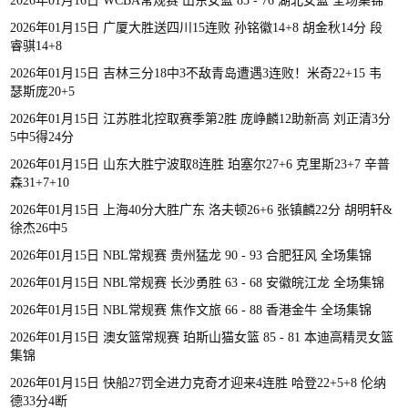
2026年01月16日 WCBA常规赛 山东女篮 85 - 76 湖北女篮 全场集锦
2026年01月15日 广厦大胜送四川15连败 孙铭徽14+8 胡金秋14分 段
睿骐14+8
2026年01月15日 吉林三分18中3不敌青岛遭遇3连败！米奇22+15 韦
瑟斯庞20+5
2026年01月15日 江苏胜北控取赛季第2胜 庞峥麟12助新高 刘正清3分
5中5得24分
2026年01月15日 山东大胜宁波取8连胜 珀塞尔27+6 克里斯23+7 辛普
森31+7+10
2026年01月15日 上海40分大胜广东 洛夫顿26+6 张镇麟22分 胡明轩&
徐杰26中5
2026年01月15日 NBL常规赛 贵州猛龙 90 - 93 合肥狂风 全场集锦
2026年01月15日 NBL常规赛 长沙勇胜 63 - 68 安徽皖江龙 全场集锦
2026年01月15日 NBL常规赛 焦作文旅 66 - 88 香港金牛 全场集锦
2026年01月15日 澳女篮常规赛 珀斯山猫女篮 85 - 81 本迪高精灵女篮
集锦
2026年01月15日 快船27罚全进力克奇才迎来4连胜 哈登22+5+8 伦纳
德33分4断