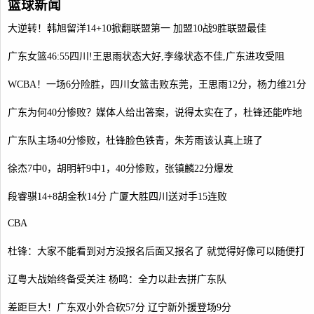
篮球新闻
大逆转！韩旭留洋14+10掀翻联盟第一 加盟10战9胜联盟最佳
广东女篮46:55四川!王思雨状态大好,李缘状态不佳,广东进攻受阻
WCBA！一场6分险胜，四川女篮击败东莞，王思雨12分，杨力维21分
广东为何40分惨败？媒体人给出答案，说得太实在了，杜锋还能咋地
广东队主场40分惨败，杜锋脸色铁青，朱芳雨该认真上班了
徐杰7中0，胡明轩9中1，40分惨败，张镇麟22分爆发
段睿骐14+8胡金秋14分 广厦大胜四川送对手15连败
CBA
杜锋：大家不能看到对方没报名后面又报名了 就觉得好像可以随便打
辽粤大战始终备受关注 杨鸣：全力以赴去拼广东队
差距巨大！广东双小外合砍57分 辽宁新外援登场9分