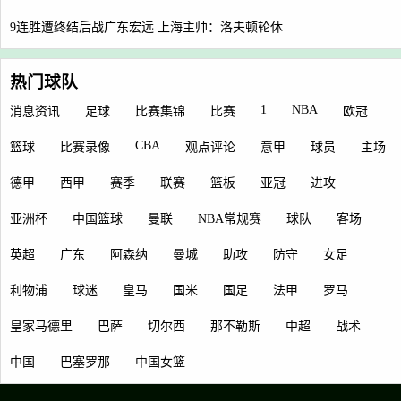
9连胜遭终结后战广东宏远 上海主帅：洛夫顿轮休
热门球队
1
NBA
消息资讯
足球
比赛集锦
比赛
欧冠
CBA
篮球
比赛录像
观点评论
意甲
球员
主场
德甲
西甲
赛季
联赛
篮板
亚冠
进攻
亚洲杯
中国篮球
曼联
NBA常规赛
球队
客场
英超
广东
阿森纳
曼城
助攻
防守
女足
利物浦
球迷
皇马
国米
国足
法甲
罗马
皇家马德里
巴萨
切尔西
那不勒斯
中超
战术
中国
巴塞罗那
中国女篮