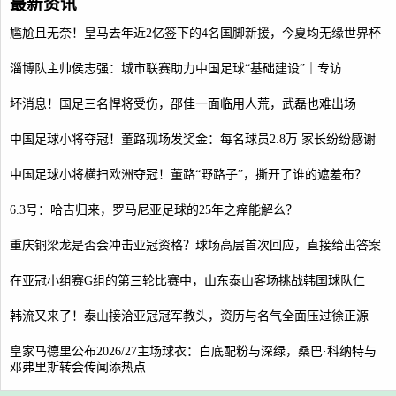
最新资讯
尴尬且无奈！皇马去年近2亿签下的4名国脚新援，今夏均无缘世界杯
淄博队主帅侯志强：城市联赛助力中国足球“基础建设”｜专访
坏消息！国足三名悍将受伤，邵佳一面临用人荒，武磊也难出场
中国足球小将夺冠！董路现场发奖金：每名球员2.8万 家长纷纷感谢
中国足球小将横扫欧洲夺冠！董路“野路子”，撕开了谁的遮羞布？
6.3号：哈吉归来，罗马尼亚足球的25年之痒能解么？
重庆铜梁龙是否会冲击亚冠资格？球场高层首次回应，直接给出答案
在亚冠小组赛G组的第三轮比赛中，山东泰山客场挑战韩国球队仁
韩流又来了！泰山接洽亚冠冠军教头，资历与名气全面压过徐正源
皇家马德里公布2026/27主场球衣：白底配粉与深绿，桑巴·科纳特与
邓弗里斯转会传闻添热点