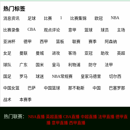
热门标签
1
NBA
消息资讯
足球
比赛
比赛集锦
欧冠
CBA
比赛录像
观点评论
意甲
篮球
球员
主场
亚洲杯
德甲
西甲
篮板
联赛
赛季
阿森纳
女足
曼联
曼城
进攻
客场
亚冠
助攻
英超
球队
广东
国米
皇马
利物浦
防守
法甲
国足
罗马
球迷
NBA常规赛
皇家马德里
切尔西
中国女篮
巴萨
中国篮球
那不勒斯
中国
巴塞罗那
战术
本赛季
热门联赛：
NBA直播
英超直播
CBA直播
中超直播
法甲直播
德甲直
播
意甲直播
西甲直播