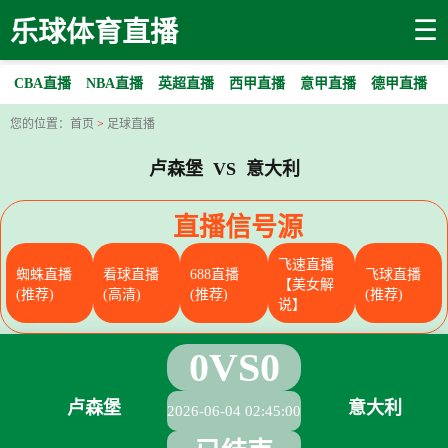
☰
乐球体育直播
CBA直播
NBA直播
英超直播
西甲直播
意甲直播
德甲直播
您的位置：
首页
>
足球直播
卢森堡 VS 意大利
直播信号源
飞速直播
蜘蛛直播
看球直播
688直播
飞球直播
【美女解
(推荐)
(高清)
(推荐)
(推荐)
说】
0
VS
0
卢森堡
意大利
2026-06-04 02:45:00