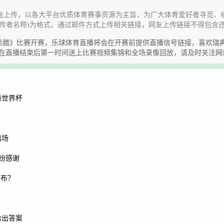
充上传，以各大平台优质体育赛事资源为主旨，为广大体育爱好者寻觅、
传者名称)为格式，通过邮件方式上传相关链接，网友上传链接不得包含
谊赛《瑞典VS希腊》比赛开赛，乐球体育直播将会在开赛前提供直播信号链接，
会在直播结束后第一时间送上比赛视频集锦和全场录像回放，请及时关注网
缘世界杯
访
出场
纷纷感谢
羞布？
给出答案