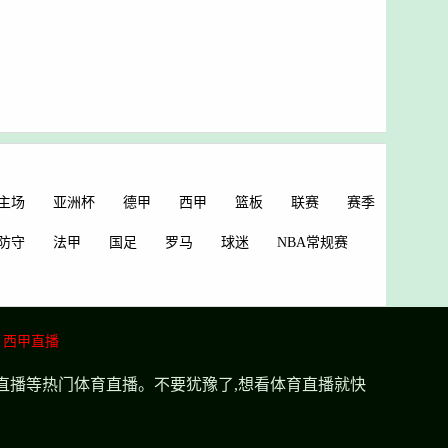
主场
亚洲杯
德甲
西甲
篮板
联赛
赛季
防守
法甲
国足
罗马
球迷
NBA常规赛
西甲直播
超直播等热门体育直播。不要犹豫了,想看体育直播就快