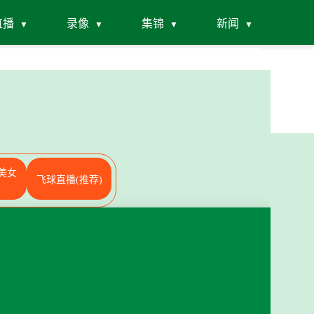
直播
录像
集锦
新闻
美女
飞球直播(推荐)