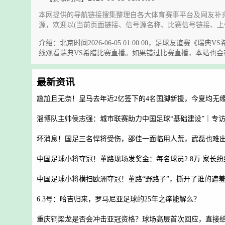
本网提供的导航链接搜集整理自各大体育赛事平台及网友补
源，欢迎以(当前页面链接、信号源名称、比赛信号链接、上
介绍：北京时间2026-06-05 01:00:00，足球友
线观看瑞典VS希腊比赛直播。如果错过比赛直播，本站也
最新资讯
尴尬且无奈！皇马去年近2亿签下的4名国脚新援，今夏均无
淄博队主帅侯志强：城市联赛助力中国足球“基础建设”｜专
坏消息！国足三名悍将受伤，邵佳一面临用人荒，武磊也难
中国足球小将夺冠！董路现场发奖金：每名球员2.8万 家长
中国足球小将横扫欧洲夺冠！董路“野路子”，撕开了谁的遮
6.3号：哈吉归来，罗马尼亚足球的25年之痒能解么？
重庆铜梁龙是否会冲击亚冠资格？球场高层首次回应，直接