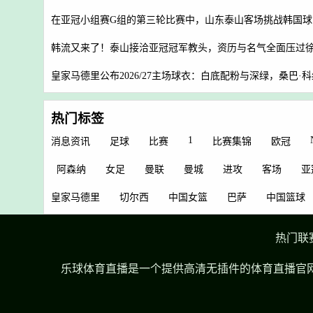
在亚冠小组赛G组的第三轮比赛中，山东泰山客场挑战韩国球
韩流又来了！泰山接洽亚冠冠军教头，资历与名气全面压过
皇家马德里公布2026/27主场球衣：白底配粉与深绿，桑巴
热门标签
1
消息资讯
足球
比赛
比赛集锦
欧冠
阿森纳
女足
曼联
曼城
进攻
客场
亚
皇家马德里
切尔西
中国女篮
巴萨
中国篮球
热门联
乐球体育直播是一个提供高清无插件的体育直播官网