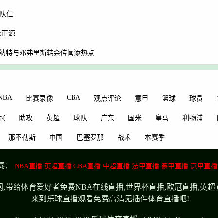
队仁
徐正源
·科纳特与邓弗里斯转会传闻添热点
NBA
CBA
比赛录像
观点评论
意甲
篮球
球员
冠
助攻
英超
球队
广东
国米
皇马
利物浦
那不勒斯
中国
巴塞罗那
战术
本赛季
赛：
NBA直播
英超直播
CBA直播
中超直播
法甲直播
德甲直播
意甲直播
,带给体育爱好者免费NBA在线直播,世界杯直播,欧冠直播,英
来到乐球直播观看免费高清无插件体育直播吧!