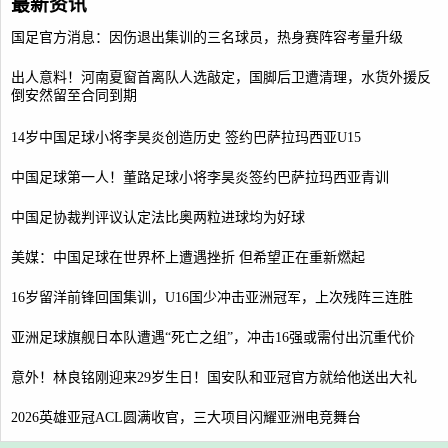
最新资讯
国足官方消息：因伤退出集训的三名球员，热身赛阵容考量升级
出人意料！河南夏窗首离队人选敲定，国脚后卫遭清理，水货外援反
倒安然留至合同到期
14岁中国足球小将李昊炎创造历史 签约巴萨拉玛西亚U15
中国足球第一人！董路足球小将李昊炎签约巴萨拉玛西亚青训
中国足协裁判评议认定法比奥两粒进球均为好球
美媒：中国足球在世界杯上遭遇挫折 但希望正在重新燃起
16岁留洋前锋回国集训，U16国少冲击亚洲冠军，上次残阵三连胜
亚洲足球旗舰日本队遭遇“死亡之组”，冲击16强或需付出沉重代价
意外！林良铭刚迎来29岁生日！国安队和亚冠官方就给他送出大礼
2026英雄亚冠ACL圆满收官，三大项目闪耀亚洲电竞舞台