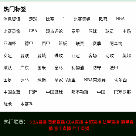
热门标签
1
NBA
消息资讯
足球
比赛
比赛集锦
欧冠
CBA
比赛录像
观点评论
意甲
篮球
球员
主场
亚洲杯
德甲
西甲
篮板
联赛
赛季
阿森纳
女足
曼联
曼城
进攻
亚冠
客场
助攻
英超
球队
广东
国米
皇马
利物浦
防守
法甲
国足
罗马
球迷
皇家马德里
NBA常规赛
切尔西
中国女篮
巴萨
中国篮球
那不勒斯
中国
巴塞罗那
战术
本赛季
热门联赛：
NBA直播
英超直播
CBA直播
中超直播
法甲直播
德甲直
播
意甲直播
西甲直播