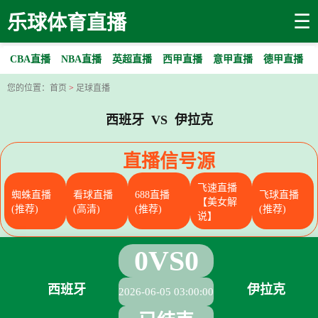
☰
乐球体育直播
CBA直播
NBA直播
英超直播
西甲直播
意甲直播
德甲直播
您的位置：
首页
>
足球直播
西班牙 VS 伊拉克
直播信号源
飞速直播
蜘蛛直播
看球直播
688直播
飞球直播
【美女解
(推荐)
(高清)
(推荐)
(推荐)
说】
0
VS
0
西班牙
伊拉克
2026-06-05 03:00:00