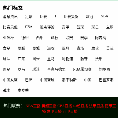
热门标签
1
NBA
消息资讯
足球
比赛
比赛集锦
欧冠
CBA
比赛录像
观点评论
意甲
篮球
球员
主场
亚洲杯
德甲
西甲
篮板
联赛
赛季
阿森纳
女足
曼联
曼城
进攻
亚冠
客场
助攻
英超
球队
广东
国米
皇马
利物浦
防守
法甲
国足
罗马
球迷
皇家马德里
NBA常规赛
切尔西
中国女篮
巴萨
中国篮球
那不勒斯
中国
巴塞罗那
战术
本赛季
热门联赛：
NBA直播
英超直播
CBA直播
中超直播
法甲直播
德甲直
播
意甲直播
西甲直播