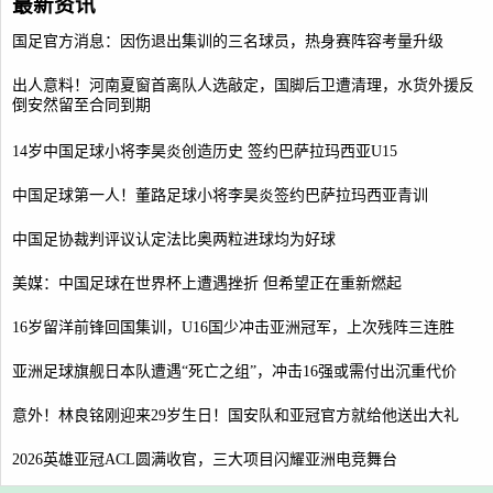
最新资讯
国足官方消息：因伤退出集训的三名球员，热身赛阵容考量升级
出人意料！河南夏窗首离队人选敲定，国脚后卫遭清理，水货外援反
倒安然留至合同到期
14岁中国足球小将李昊炎创造历史 签约巴萨拉玛西亚U15
中国足球第一人！董路足球小将李昊炎签约巴萨拉玛西亚青训
中国足协裁判评议认定法比奥两粒进球均为好球
美媒：中国足球在世界杯上遭遇挫折 但希望正在重新燃起
16岁留洋前锋回国集训，U16国少冲击亚洲冠军，上次残阵三连胜
亚洲足球旗舰日本队遭遇“死亡之组”，冲击16强或需付出沉重代价
意外！林良铭刚迎来29岁生日！国安队和亚冠官方就给他送出大礼
2026英雄亚冠ACL圆满收官，三大项目闪耀亚洲电竞舞台