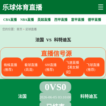
☰
乐球体育直播
CBA直播
NBA直播
英超直播
西甲直播
意甲直播
德甲直播
您的位置：
首页
>
足球直播
法国 VS 科特迪瓦
直播信号源
飞速直播
蜘蛛直播
看球直播
688直播
飞球直播
【美女解
(推荐)
(高清)
(推荐)
(推荐)
说】
0
VS
0
法国
科特迪瓦
2026-06-05 03:10:00