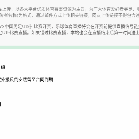
充上传，以各大平台优质体育赛事资源为主旨，为广大体育爱好者寻觅、
传者名称)为格式，通过邮件方式上传相关链接，网友上传链接不得包含
哥伦比亚U19VS中国男足U19》比赛开赛，乐球体育直播将会在开赛前提供直播信
男足U19比赛直播。如果错过比赛直播，本站也会在直播结束后第一时间
升级
货外援反倒安然留至合同到期
训