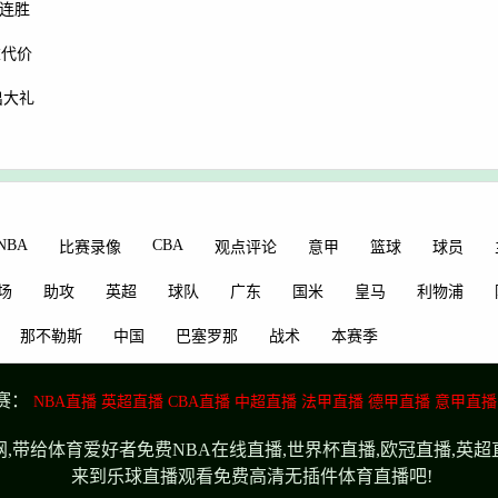
三连胜
重代价
出大礼
NBA
CBA
比赛录像
观点评论
意甲
篮球
球员
场
助攻
英超
球队
广东
国米
皇马
利物浦
那不勒斯
中国
巴塞罗那
战术
本赛季
赛：
NBA直播
英超直播
CBA直播
中超直播
法甲直播
德甲直播
意甲直播
,带给体育爱好者免费NBA在线直播,世界杯直播,欧冠直播,英
来到乐球直播观看免费高清无插件体育直播吧!