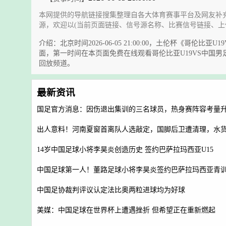
本网提供的导航链接搜集整理自各大体育赛事平台及网友补
源，欢迎以(当前页面链接、信号源名称、比赛信号链接、上
介绍：北京时间2026-06-05 21:00:00，土伦杯《
面，第一时间在本页面免费在线观看哥伦比亚U19VS中国
回放频道。
最新资讯
国足官方消息：因伤退出集训的三名球员，热身赛阵容考量
出人意料！河南夏窗首离队人选敲定，国脚后卫遭清理，水
14岁中国足球小将李昊炎创造历史 签约巴萨拉玛西亚U15
中国足球第一人！董路足球小将李昊炎签约巴萨拉玛西亚青
中国足协裁判评议认定法比奥两粒进球均为好球
美媒：中国足球在世界杯上遭遇挫折 但希望正在重新燃起