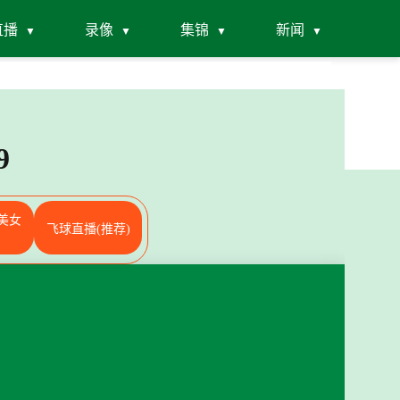
直播
录像
集锦
新闻
9
美女
飞球直播(推荐)