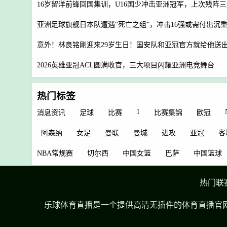
16岁留洋前锋回国集训，U16国少冲击亚洲冠军，上次残阵
亚洲足球旗舰日本队遭遇“死亡之组”，冲击16强或需付出沉
意外！林良铭刚迎来29岁生日！国安队和亚冠官方就给他送
2026英雄亚冠ACL圆满收官，三大项目闪耀亚洲电竞舞台
热门标签
1
消息资讯
足球
比赛
比赛集锦
欧冠
阿森纳
女足
曼联
曼城
进攻
亚冠
客
NBA常规赛
切尔西
中国女篮
巴萨
中国篮球
热门联
乐球体育直播是一个提供高清无插件的体育直播官网