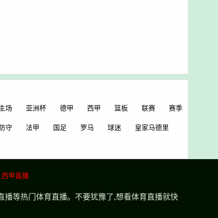
主场
亚洲杯
德甲
西甲
篮板
联赛
赛季
防守
法甲
国足
罗马
球迷
皇家马德里
西甲直播
超直播等热门体育直播。不要犹豫了,想看体育直播就快