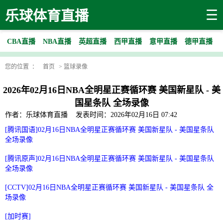
☰
乐球体育直播
CBA直播
NBA直播
英超直播
西甲直播
意甲直播
德甲直播
您的位置 ：
首页
>
篮球录像
2026年02月16日NBA全明星正赛循环赛 美国新星队 - 美
国星条队 全场录像
作者：乐球体育直播
发表时间：2026年02月16日 07:42
[腾讯国语]02月16日NBA全明星正赛循环赛 美国新星队 - 美国星条队
全场录像
[腾讯原声]02月16日NBA全明星正赛循环赛 美国新星队 - 美国星条队
全场录像
[CCTV]02月16日NBA全明星正赛循环赛 美国新星队 - 美国星条队 全
场录像
[加时赛]