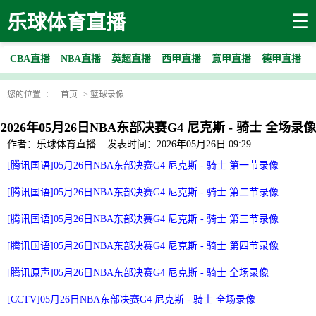
☰
乐球体育直播
CBA直播
NBA直播
英超直播
西甲直播
意甲直播
德甲直播
您的位置 ：
首页
>
篮球录像
2026年05月26日NBA东部决赛G4 尼克斯 - 骑士 全场录像
作者：乐球体育直播
发表时间：2026年05月26日 09:29
[腾讯国语]05月26日NBA东部决赛G4 尼克斯 - 骑士 第一节录像
[腾讯国语]05月26日NBA东部决赛G4 尼克斯 - 骑士 第二节录像
[腾讯国语]05月26日NBA东部决赛G4 尼克斯 - 骑士 第三节录像
[腾讯国语]05月26日NBA东部决赛G4 尼克斯 - 骑士 第四节录像
[腾讯原声]05月26日NBA东部决赛G4 尼克斯 - 骑士 全场录像
[CCTV]05月26日NBA东部决赛G4 尼克斯 - 骑士 全场录像