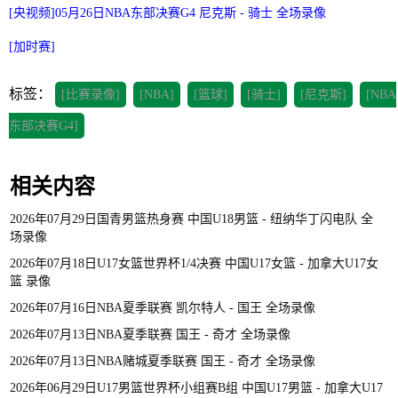
[央视频]05月26日NBA东部决赛G4 尼克斯 - 骑士 全场录像
[加时赛]
标签：
[比赛录像]
[NBA]
[篮球]
[骑士]
[尼克斯]
[NBA
东部决赛G4]
相关内容
2026年07月29日国青男篮热身赛 中国U18男篮 - 纽纳华丁闪电队 全
场录像
2026年07月18日U17女篮世界杯1/4决赛 中国U17女篮 - 加拿大U17女
篮 录像
2026年07月16日NBA夏季联赛 凯尔特人 - 国王 全场录像
2026年07月13日NBA夏季联赛 国王 - 奇才 全场录像
2026年07月13日NBA赌城夏季联赛 国王 - 奇才 全场录像
2026年06月29日U17男篮世界杯小组赛B组 中国U17男篮 - 加拿大U17