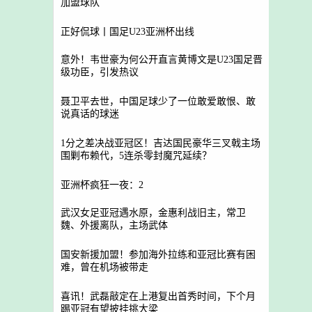
加盟球队
正好侃球丨国足U23亚洲杯出线
意外！韦世豪为何公开直言黄博文是U23国足晋
级功臣，引发热议
聂卫平去世，中国足球少了一位敢爱敢恨、敢
说真话的球迷
1分之差决战亚冠区！吉达国民豪华三叉戟主场
围剿布赖代，5连杀零封魔咒延续？
亚洲杯疯狂一夜：2
武汉女足亚冠遇水原，金惠利战旧主，常卫
魏、外援离队，主场武体
国安新援加盟！参加海外拉练和亚冠比赛有困
难，曾在机场被带走
喜讯！武磊敲定在上港复出首秀时间，下个月
踢亚冠有望披挂挑大梁