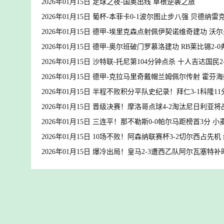
2026年01月15日 足球之夜-国奥出线 草根逆袭之旅
2026年01月15日 葡杯-本菲卡0-1波尔图止步八强 贝德
2026年01月15日 德甲-埃里克森点射佩伊契诺维奇建功 沃尔
2026年01月15日 德甲-奥尔班破门罗慕洛建功 RB莱比锡2-
2026年01月15日 沙特联-托尼第104分钟点杀 十人吉达国民
2026年01月15日 德甲-克拉马里奇戴帽兰姆佩尔传射 霍芬海
2026年01月15日 半程不败积分平队史纪录！拜仁3-1科隆
2026年01月15日 晋级决赛！摩洛哥点球4-2淘汰尼日利亚
2026年01月15日 三连平！那不勒斯0-0帕尔马距榜首3分
2026年01月15日 10场不败！阿森纳联赛杯3-2切尔西占
2026年01月15日 爆冷出局！皇马2-3遭西乙队阿尔瓦塞特