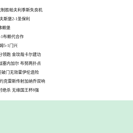
纳雷克制胜帕夫利季斯失良机
夫斯堡2-1圣保利
0弗赖堡
2-1布赖代合作
姆5-1门兴
11分领跑 金玟哉卡尔建功
将战塞内加尔 布努两扑点
 小麦破门无效霍伊伦造险
先机 约克雷斯传射加纳乔双响
补时绝杀 无缘国王杯8强