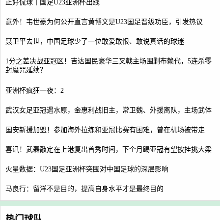
正好侃球丨国足U23亚洲杯出线
意外！韦世豪为何公开直言黄博文是U23国足晋级功臣，引发热议
聂卫平去世，中国足球少了一位敢爱敢恨、敢说真话的球迷
1分之差决战亚冠区！吉达国民豪华三叉戟主场围剿布赖代，5连杀零
封魔咒延续？
亚洲杯疯狂一夜：2
武汉女足亚冠遇水原，金惠利战旧主，常卫魏、外援离队，主场武体
国安新援加盟！参加海外拉练和亚冠比赛有困难，曾在机场被带走
喜讯！武磊敲定在上港复出首秀时间，下个月踢亚冠有望披挂挑大梁
火星数据：U23国足亚洲杯突围对中国足球的深层影响
马良行：留洋不是目的，提高自身水平才是最终目的
热门球队