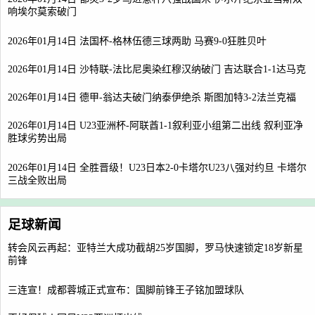
响埃尔莫索破门
2026年01月14日 法国杯-格林伍德三球两助 马赛9-0狂胜贝叶
2026年01月14日 沙特联-法比尼奥染红穆汉纳破门 吉达联合1-1达马克
2026年01月14日 德甲-翁达夫破门纳泰伊绝杀 斯图加特3-2法兰克福
2026年01月14日 U23亚洲杯-阿联酋1-1叙利亚小组第二出线 叙利亚净
胜球劣势出局
2026年01月14日 全胜晋级！U23日本2-0卡塔尔U23八强对约旦 卡塔尔
三战全败出局
足球新闻
转会风云再起：亚特兰大成功截胡25岁国脚，罗马快速锁定18岁新星
前锋
三连宣！成都蓉城正式宣布：国脚前锋王子铭加盟球队