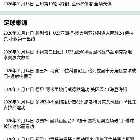
2026年01月13日 西甲第19轮 塞维利亚vs塞尔塔 全场录像
足球集锦
2026年01月14日 神剧情！U23亚洲杯-澳大利亚补时连入两球2-1伊拉
克 小组第一出线
2026年01月14日 小组第二出线！U23国足0-0泰国将战乌兹别克斯坦
李昊屡次救险
2026年01月14日 国王杯-马竞1-0拉科鲁尼亚 格列兹曼十分角任意球破
门+远射中横梁
2026年01月14日 德甲-阿米里破门威德默建功 美因茨2-1海登海姆
2026年01月14日 多特3-0不莱梅距榜首8分 施洛特贝克头球破门萨比策
吉拉西建功
2026年01月14日 联赛杯-曼城首回合2-0纽卡 塞梅尼奥连场破门+进球
被吹谢尔基建功
2026年01月14日 都灵3-2罗马进意杯八强战国米 伊尔汗绝杀亚当斯双