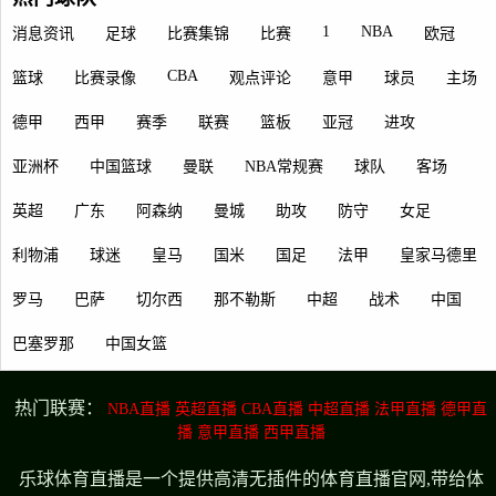
1
NBA
消息资讯
足球
比赛集锦
比赛
欧冠
CBA
篮球
比赛录像
观点评论
意甲
球员
主场
德甲
西甲
赛季
联赛
篮板
亚冠
进攻
亚洲杯
中国篮球
曼联
NBA常规赛
球队
客场
英超
广东
阿森纳
曼城
助攻
防守
女足
利物浦
球迷
皇马
国米
国足
法甲
皇家马德里
罗马
巴萨
切尔西
那不勒斯
中超
战术
中国
巴塞罗那
中国女篮
热门联赛：
NBA直播
英超直播
CBA直播
中超直播
法甲直播
德甲直
播
意甲直播
西甲直播
乐球体育直播是一个提供高清无插件的体育直播官网,带给体