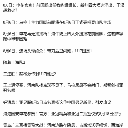
8.6日：申花官宣！前国脚出任教练组组长，新帅四大候选浮出，于汉
超救火？
8月6日：乌拉圭主力国脚前腰将在8月6日正式亮相泰山队主场
8月6日：申花再无摇摇椅！海牛或上四大外援摧花前国脚，这套阵容
踢中甲都困难
8月6日：连场头球绝杀！带刀后卫闪耀，U17国足1
随着上海队2
三连胜！赵松源传射U17国足2
王上源停赛，河南队找点球不灵了，马拉尼昂不会射门，郑智剑指亚
冠名额
好消息！亚足联8月5日点名表扬这位中国男足新星，引发热议
海港国安申花参赛！官方：亚冠精英和亚冠二抽签仪式8月18日进行
青岛广三直播青豫大战！河南边路存隐患，古斯塔沃等喂饼，西海岸