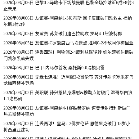
2026年08月06日 巴黎0-3马略卡下场战曼联 巴黎全场控球近6成+8射3
正未果
2026年08月06日 友谊赛-阿森纳1-3贝蒂斯 因卡皮耶破门难救主 福纳
尔斯1射2传
2026年08月05日 友谊赛-苏莱破门迪巴拉助攻 罗马4-1纽波特郡
2026年08月05日 友谊赛-C罗缺席西马坎送点 胜利0-2不敌阿尔梅里亚
2026年08月03日 连丢四球！利物浦2-4遭利兹联逆转 维尔茨钱伯斯破
门凯尔凯兹失误
2026年08月02日 巴甲-内马尔首发 桑托斯0-0瑞模贝雷
2026年08月02日 无缘七连胜！迈阿密2-2哥伦布 苏牙传射卡塞米罗乌
龙梅西替补登场
2026年08月02日 美职联-孙兴慜转身爆射&穆勒点射破门 温哥华白浪
1-1洛杉矶
2026年08月02日 友谊赛-阿森纳4-1客胜赫罗纳 道曼传射措利斯破门
热苏斯替补建功
2026年08月02日 连丢两球！皇马2-2佛罗伦萨 恩德里克破门 18岁小
将西里亚建功