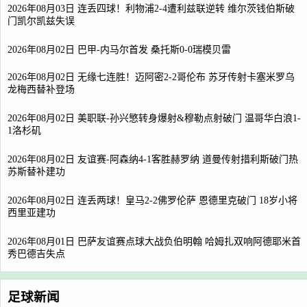
2026年08月03日 连丢四球！利物浦2-4遭利兹联逆转 维尔茨钱伯斯破
门凯尔凯兹失误
2026年08月02日 巴甲-内马尔首发 桑托斯0-0瑞模贝雷
2026年08月02日 无缘七连胜！迈阿密2-2哥伦布 苏牙传射卡塞米罗乌
龙梅西替补登场
2026年08月02日 美职联-孙兴慜转身爆射&穆勒点射破门 温哥华白浪1-
1洛杉矶
2026年08月02日 友谊赛-阿森纳4-1客胜赫罗纳 道曼传射措利斯破门热
苏斯替补建功
2026年08月02日 连丢两球！皇马2-2佛罗伦萨 恩德里克破门 18岁小将
西里亚建功
2026年08月01日 巴萨友谊赛点球大战负伯明翰 哈姆扎双响阿德耶米首
秀巴德吉失点
足球新闻