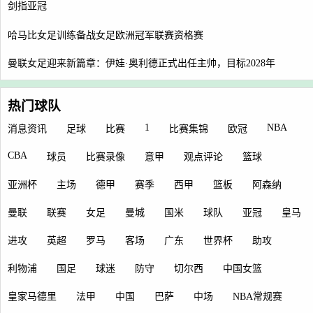
剑指亚冠
哈马比女足训练备战女足欧洲冠军联赛资格赛
曼联女足迎来新篇章：伊娃·奥利德正式出任主帅，目标2028年
热门球队
1
NBA
消息资讯
足球
比赛
比赛集锦
欧冠
CBA
球员
比赛录像
意甲
观点评论
篮球
亚洲杯
主场
德甲
赛季
西甲
篮板
阿森纳
曼联
联赛
女足
曼城
国米
球队
亚冠
皇马
进攻
英超
罗马
客场
广东
世界杯
助攻
利物浦
国足
球迷
防守
切尔西
中国女篮
皇家马德里
法甲
中国
巴萨
中场
NBA常规赛