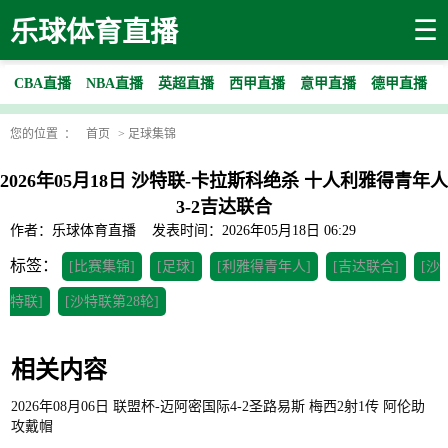
☰
乐球体育直播
CBA直播
NBA直播
英超直播
西甲直播
意甲直播
德甲直播
您的位置 ：
首页
>
足球集锦
2026年05月18日 沙特联-卡拉斯科绝杀 十人利雅得青年人
3-2吉达联合
作者：乐球体育直播
发表时间：2026年05月18日 06:29
标签：
[比赛集锦]
[足球]
[利雅得青年人]
[吉达联合]
[沙
特联]
[沙特联第28轮]
相关内容
2026年08月06日 联盟杯-迈阿密国际4-2圣路易斯 梅西2射1传 阿伦助
攻戴帽