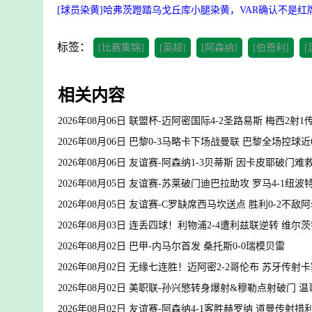
[球员染黄]哈弗茨蹬踏乌戈丘库小腿染黄，VAR确认不是红
标签：
[比赛集锦]
[英超]
[阿森纳]
[伯恩利]
[
相关内容
2026年08月06日 联盟杯-迈阿密国际4-2圣路易斯 梅西2射
2026年08月06日 巴黎0-3马略卡下场战曼联 巴黎全场控球近
2026年08月06日 友谊赛-阿森纳1-3贝蒂斯 因卡皮耶破门难
2026年08月05日 友谊赛-苏莱破门迪巴拉助攻 罗马4-1纽波
2026年08月05日 友谊赛-C罗缺席西马坎送点 胜利0-2不敌
2026年08月03日 连丢四球！利物浦2-4遭利兹联逆转 维
2026年08月02日 巴甲-内马尔首发 桑托斯0-0瑞模贝雷
2026年08月02日 无缘七连胜！迈阿密2-2哥伦布 苏牙传
2026年08月02日 美职联-孙兴慜转身爆射&穆勒点射破门 温
2026年08月02日 友谊赛-阿森纳4-1客胜赫罗纳 道曼传