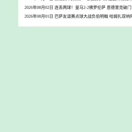
2026年08月02日 连丢两球！皇马2-2佛罗伦萨 恩德里克破
2026年08月01日 巴萨友谊赛点球大战负伯明翰 哈姆扎