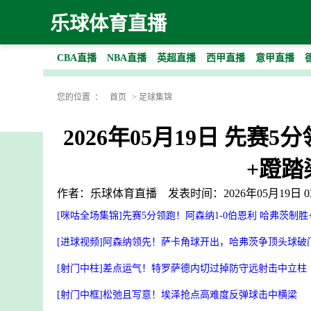
乐球体育直播
CBA直播
NBA直播
英超直播
西甲直播
意甲直播
您的位置 ：
首页
>
足球集锦
2026年05月19日 先赛
+蹬踏
作者：乐球体育直播
发表时间：2026年05月19日 03
[咪咕全场集锦]先赛5分领跑！阿森纳1-0伯恩利 哈弗茨制胜
[进球视频]阿森纳领先！萨卡角球开出，哈弗茨争顶头球破
[射门中柱]差点运气！特罗萨德内切过掉防守远射击中立柱
[射门中框]松弛且写意！埃泽抢点高难度反弹球击中横梁