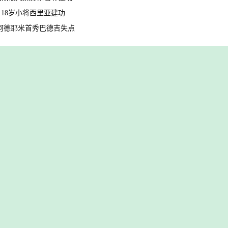
门 18岁小将西里亚建功
双响阿德耶米首秀巴德吉失点