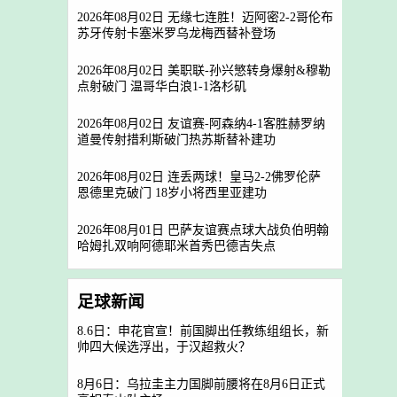
2026年08月02日 无缘七连胜！迈阿密2-2哥伦布
苏牙传射卡塞米罗乌龙梅西替补登场
2026年08月02日 美职联-孙兴慜转身爆射&穆勒
点射破门 温哥华白浪1-1洛杉矶
2026年08月02日 友谊赛-阿森纳4-1客胜赫罗纳
道曼传射措利斯破门热苏斯替补建功
2026年08月02日 连丢两球！皇马2-2佛罗伦萨
恩德里克破门 18岁小将西里亚建功
2026年08月01日 巴萨友谊赛点球大战负伯明翰
哈姆扎双响阿德耶米首秀巴德吉失点
足球新闻
8.6日：申花官宣！前国脚出任教练组组长，新
帅四大候选浮出，于汉超救火？
8月6日：乌拉圭主力国脚前腰将在8月6日正式