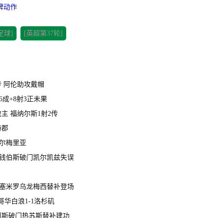
牌动作
足球]
[英超第37轮]
1传 阿伦助攻戴帽
6成+8射3正未果
救主 福纳尔斯1射2传
特郡
阿尔梅里亚
尔茨钱伯斯破门凯尔凯兹失误
射卡塞米罗乌龙梅西替补登场
哥华白浪1-1洛杉矶
射措利斯破门热苏斯替补建功