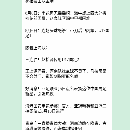
亮相泰山队主场
8月6日：申花再无摇摇椅！海牛或上四大外援
摧花前国脚，这套阵容踢中甲都困难
8月6日：连场头球绝杀！带刀后卫闪耀，U17国
足1
随着上海队2
三连胜！赵松源传射U17国足2
王上源停赛，河南队找点球不灵了，马拉尼昂
不会射门，郑智剑指亚冠名额
好消息！亚足联8月5日点名表扬这位中国男足
新星，引发热议
海港国安申花参赛！官方：亚冠精英和亚冠二
抽签仪式8月18日进行
青岛广三直播青豫大战！河南边路存隐患，古
斯塔沃等喂饼，西海岸剑指亚冠