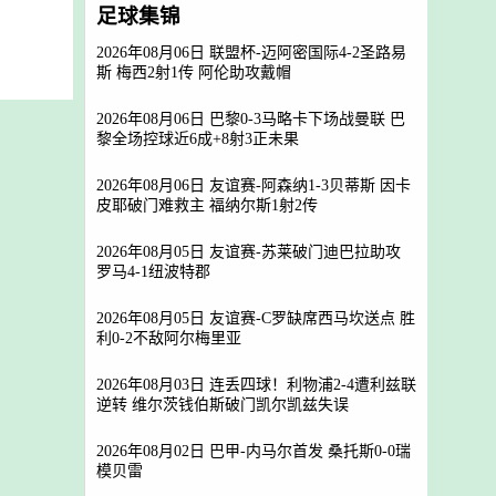
足球集锦
2026年08月06日 联盟杯-迈阿密国际4-2圣路易
斯 梅西2射1传 阿伦助攻戴帽
2026年08月06日 巴黎0-3马略卡下场战曼联 巴
黎全场控球近6成+8射3正未果
2026年08月06日 友谊赛-阿森纳1-3贝蒂斯 因卡
皮耶破门难救主 福纳尔斯1射2传
2026年08月05日 友谊赛-苏莱破门迪巴拉助攻
罗马4-1纽波特郡
2026年08月05日 友谊赛-C罗缺席西马坎送点 胜
利0-2不敌阿尔梅里亚
2026年08月03日 连丢四球！利物浦2-4遭利兹联
逆转 维尔茨钱伯斯破门凯尔凯兹失误
2026年08月02日 巴甲-内马尔首发 桑托斯0-0瑞
模贝雷