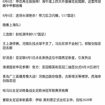
8月6日：申花再无摇摇椅！海牛或上四大外援摧花前国脚，这套阵容
踢中甲都困难
8月6日：连场头球绝杀！带刀后卫闪耀，U17国足1
随着上海队2
三连胜！赵松源传射U17国足2
王上源停赛，河南队找点球不灵了，马拉尼昂不会射门，郑智剑指亚
冠名额
好消息！亚足联8月5日点名表扬这位中国男足新星，引发热议
海港国安申花参赛！官方：亚冠精英和亚冠二抽签仪式8月18日进行
青岛广三直播青豫大战！河南边路存隐患，古斯塔沃等喂饼，西海岸
剑指亚冠
哈马比女足训练备战女足欧洲冠军联赛资格赛
曼联女足迎来新篇章：伊娃·奥利德正式出任主帅，目标2028年