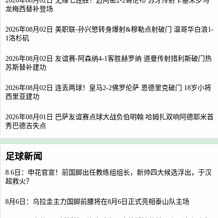
2026年08月02日 无缘七连胜！迈阿密2-2哥伦布 苏牙传射卡塞米罗乌
龙梅西替补登场
2026年08月02日 美职联-孙兴慜转身爆射&穆勒点射破门 温哥华白浪1-
1洛杉矶
2026年08月02日 友谊赛-阿森纳4-1客胜赫罗纳 道曼传射措利斯破门热
苏斯替补建功
2026年08月02日 连丢两球！皇马2-2佛罗伦萨 恩德里克破门 18岁小将
西里亚建功
2026年08月01日 巴萨友谊赛点球大战负伯明翰 哈姆扎双响阿德耶米首
秀巴德吉失点
足球新闻
8.6日：申花官宣！前国脚出任教练组组长，新帅四大候选浮出，于汉
超救火？
8月6日：乌拉圭主力国脚前腰将在8月6日正式亮相泰山队主场