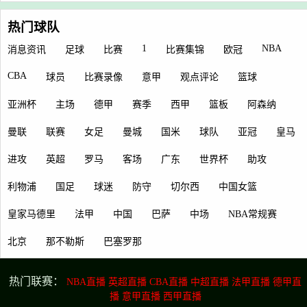
热门球队
1
NBA
消息资讯
足球
比赛
比赛集锦
欧冠
CBA
球员
比赛录像
意甲
观点评论
篮球
亚洲杯
主场
德甲
赛季
西甲
篮板
阿森纳
曼联
联赛
女足
曼城
国米
球队
亚冠
皇马
进攻
英超
罗马
客场
广东
世界杯
助攻
利物浦
国足
球迷
防守
切尔西
中国女篮
皇家马德里
法甲
中国
巴萨
中场
NBA常规赛
北京
那不勒斯
巴塞罗那
热门联赛：
NBA直播
英超直播
CBA直播
中超直播
法甲直播
德甲直
播
意甲直播
西甲直播