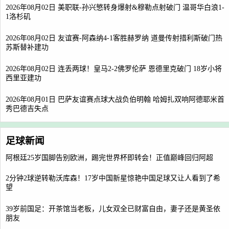
2026年08月02日 美职联-孙兴慜转身爆射&穆勒点射破门 温哥华白浪1-
1洛杉矶
2026年08月02日 友谊赛-阿森纳4-1客胜赫罗纳 道曼传射措利斯破门热
苏斯替补建功
2026年08月02日 连丢两球！皇马2-2佛罗伦萨 恩德里克破门 18岁小将
西里亚建功
2026年08月01日 巴萨友谊赛点球大战负伯明翰 哈姆扎双响阿德耶米首
秀巴德吉失点
足球新闻
阿根廷25岁国脚告别欧洲，踢完世界杯即转会！正值巅峰回归阿超
2分钟2球逆转勒沃库森！17岁中国新星惊艳中国足球又让人看到了希
望
39岁前国足：开茶馆当老板，儿女双全已财富自由，妻子还是黄圣依
朋友