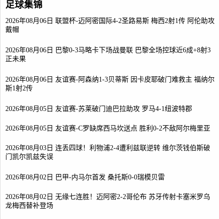
足球集锦
2026年08月06日 联盟杯-迈阿密国际4-2圣路易斯 梅西2射1传 阿伦助攻
戴帽
2026年08月06日 巴黎0-3马略卡下场战曼联 巴黎全场控球近6成+8射3
正未果
2026年08月06日 友谊赛-阿森纳1-3贝蒂斯 因卡皮耶破门难救主 福纳尔
斯1射2传
2026年08月05日 友谊赛-苏莱破门迪巴拉助攻 罗马4-1纽波特郡
2026年08月05日 友谊赛-C罗缺席西马坎送点 胜利0-2不敌阿尔梅里亚
2026年08月03日 连丢四球！利物浦2-4遭利兹联逆转 维尔茨钱伯斯破
门凯尔凯兹失误
2026年08月02日 巴甲-内马尔首发 桑托斯0-0瑞模贝雷
2026年08月02日 无缘七连胜！迈阿密2-2哥伦布 苏牙传射卡塞米罗乌
龙梅西替补登场