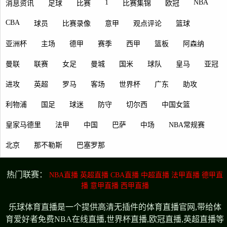
1
NBA
消息资讯
足球
比赛
比赛集锦
欧冠
CBA
球员
比赛录像
意甲
观点评论
篮球
亚洲杯
主场
德甲
赛季
西甲
篮板
阿森纳
曼联
联赛
女足
曼城
国米
球队
皇马
亚冠
进攻
英超
罗马
客场
世界杯
广东
助攻
利物浦
国足
球迷
防守
切尔西
中国女篮
皇家马德里
法甲
中国
巴萨
中场
NBA常规赛
北京
那不勒斯
巴塞罗那
热门联赛：
NBA直播
英超直播
CBA直播
中超直播
法甲直播
德甲直
播
意甲直播
西甲直播
乐球体育直播是一个提供高清无插件的体育直播官网,带给体
育爱好者免费NBA在线直播,世界杯直播,欧冠直播,英超直播等