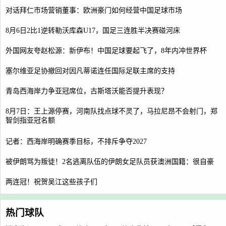
对话拜仁市场营销董事：欧洲豪门如何经营中国足球市场
8月6日2比1逆转勒沃库森U17，国足三连胜半决赛碰河床
外国网友夸赵松源：新伊布！中国足球要起飞了，8年内冲世界杯
塞尔维亚足协撤回对因凡蒂诺连任国际足联主席的支持
青岛西海岸力争亚冠席位，古斯塔沃能否提升表现？
8月7日：王上源停赛，河南队找点球不灵了，马拉尼昂不会射门，郑
智剑指亚冠名额
记者：西海岸明确赛季目标，不排斥争夺2027
被伊朗骂为叛徒！2名逃离队伍的伊朗女足队员获澳洲国籍：很自豪
两连冠！祝贺吴江这些孩子们
热门球队