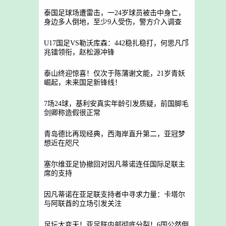
泰国足球场遭雷击，一24岁球员被击中身亡，
身边多人倒地，至少9人受伤，警方介入调查
U17国足VS勒沃库森：442稳扎稳打，何思凡邝
兆镭领衔，赵松源冲锋
泰山终迎惊喜！仅次于陈蒲谢文能，21岁青妖
崛起，未来国足新锋线！
7场24球，基利安真实年龄引发质疑，前国脚毛
剑卿称造假很正常
青岛德比再现经典，西海岸直升第二，亚冠梦
想近在咫尺
塞尔维亚足协撤回对因凡蒂诺连任国际足联主
席的支持
因凡蒂诺在亚足联支持者中寻求力量：卡塔尔
与阿联酋的立场引发关注
足坛大变天！亚足联内部彻底分裂！6国公然倒