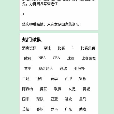
戈，力挺因凡蒂诺连任
3
肇庆00后姑娘，入选女足国家集训队！
热门球队
1
消息资讯
足球
比赛
比赛集锦
NBA
CBA
欧冠
球员
比赛录像
意甲
观点评论
篮球
亚洲杯
主场
德甲
赛季
西甲
篮板
阿森纳
曼联
联赛
女足
曼城
国米
球队
亚冠
进攻
皇马
英超
客场
罗马
广东
助攻