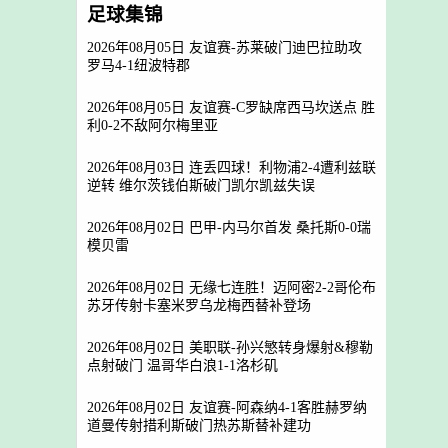
足球集锦
2026年08月05日 友谊赛-苏莱破门迪巴拉助攻
罗马4-1纽波特郡
2026年08月05日 友谊赛-C罗缺席西马坎送点 胜
利0-2不敌阿尔梅里亚
2026年08月03日 连丢四球！利物浦2-4遭利兹联
逆转 维尔茨钱伯斯破门凯尔凯兹失误
2026年08月02日 巴甲-内马尔首发 桑托斯0-0瑞
模贝雷
2026年08月02日 无缘七连胜！迈阿密2-2哥伦布
苏牙传射卡塞米罗乌龙梅西替补登场
2026年08月02日 美职联-孙兴慜转身爆射&穆勒
点射破门 温哥华白浪1-1洛杉矶
2026年08月02日 友谊赛-阿森纳4-1客胜赫罗纳
道曼传射措利斯破门热苏斯替补建功