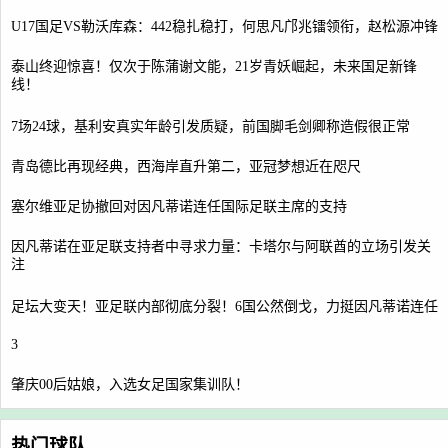
U17国足VS勒沃库森：442稳扎稳打，何思凡邝兆镭领衔，赵松源冲锋
泰山终迎惊喜！仅次于陈蒲谢文能，21岁青妖崛起，未来国足新锋
线！
7场24球，基利安真实年龄引发质疑，前国脚毛剑卿称造假很正常
青岛德比再现经典，西海岸直升第二，亚冠梦想近在咫尺
塞尔维亚足协撤回对因凡蒂诺连任国际足联主席的支持
因凡蒂诺在亚足联支持者中寻求力量：卡塔尔与阿联酋的立场引发关
注
足坛大变天！亚足联内部彻底分裂！6国公然倒戈，力挺因凡蒂诺连任
3
肇庆00后姑娘，入选女足国家集训队！
热门球队