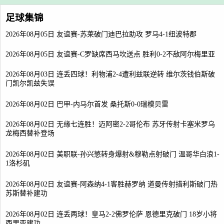
足球集锦
2026年08月05日 友谊赛-苏莱破门迪巴拉助攻 罗马4-1纽波特郡
2026年08月05日 友谊赛-C罗缺席西马坎送点 胜利0-2不敌阿尔梅里亚
2026年08月03日 连丢四球！利物浦2-4遭利兹联逆转 维尔茨钱伯斯破
门凯尔凯兹失误
2026年08月02日 巴甲-内马尔首发 桑托斯0-0瑞模贝雷
2026年08月02日 无缘七连胜！迈阿密2-2哥伦布 苏牙传射卡塞米罗乌
龙梅西替补登场
2026年08月02日 美职联-孙兴慜转身爆射&穆勒点射破门 温哥华白浪1-
1洛杉矶
2026年08月02日 友谊赛-阿森纳4-1客胜赫罗纳 道曼传射措利斯破门热
苏斯替补建功
2026年08月02日 连丢两球！皇马2-2佛罗伦萨 恩德里克破门 18岁小将
西里亚建功