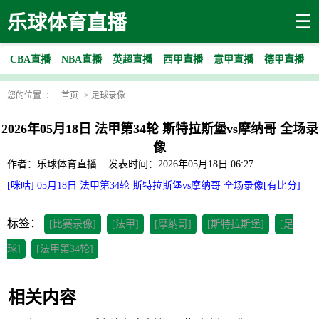
☰
乐球体育直播
CBA直播
NBA直播
英超直播
西甲直播
意甲直播
德甲直播
您的位置 ：
首页
>
足球录像
2026年05月18日 法甲第34轮 斯特拉斯堡vs摩纳哥 全场录
像
作者：乐球体育直播
发表时间：2026年05月18日 06:27
[咪咕] 05月18日 法甲第34轮 斯特拉斯堡vs摩纳哥 全场录像[有比分]
标签：
[比赛录像]
[法甲]
[摩纳哥]
[斯特拉斯堡]
[足
球]
[法甲第34轮]
相关内容