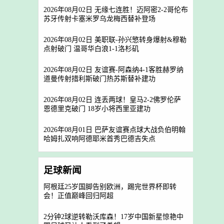
2026年08月02日 无缘七连胜！迈阿密2-2哥伦布
苏牙传射卡塞米罗乌龙梅西替补登场
2026年08月02日 美职联-孙兴慜转身爆射&穆勒
点射破门 温哥华白浪1-1洛杉矶
2026年08月02日 友谊赛-阿森纳4-1客胜赫罗纳
道曼传射措利斯破门热苏斯替补建功
2026年08月02日 连丢两球！皇马2-2佛罗伦萨
恩德里克破门 18岁小将西里亚建功
2026年08月01日 巴萨友谊赛点球大战负伯明翰
哈姆扎双响阿德耶米首秀巴德吉失点
足球新闻
阿根廷25岁国脚告别欧洲，踢完世界杯即转
会！正值巅峰回归阿超
2分钟2球逆转勒沃库森！17岁中国新星惊艳中