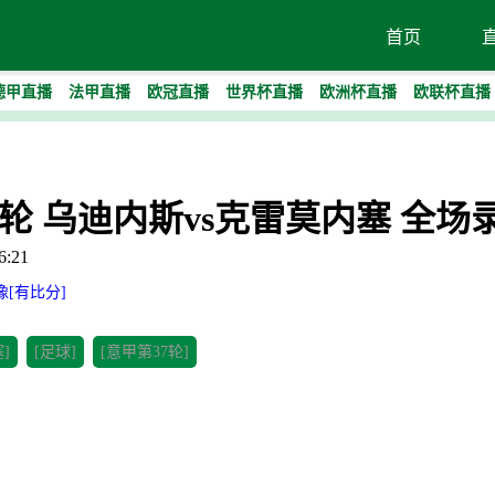
首页
德甲直播
法甲直播
欧冠直播
世界杯直播
欧洲杯直播
欧联杯直播
第37轮 乌迪内斯vs克雷莫内塞 全场
:21
像[有比分]
]
[足球]
[意甲第37轮]