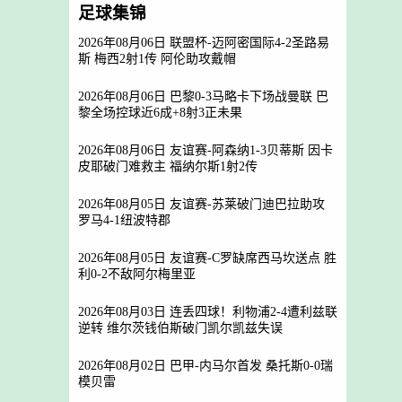
足球集锦
2026年08月06日 联盟杯-迈阿密国际4-2圣路易
斯 梅西2射1传 阿伦助攻戴帽
2026年08月06日 巴黎0-3马略卡下场战曼联 巴
黎全场控球近6成+8射3正未果
2026年08月06日 友谊赛-阿森纳1-3贝蒂斯 因卡
皮耶破门难救主 福纳尔斯1射2传
2026年08月05日 友谊赛-苏莱破门迪巴拉助攻
罗马4-1纽波特郡
2026年08月05日 友谊赛-C罗缺席西马坎送点 胜
利0-2不敌阿尔梅里亚
2026年08月03日 连丢四球！利物浦2-4遭利兹联
逆转 维尔茨钱伯斯破门凯尔凯兹失误
2026年08月02日 巴甲-内马尔首发 桑托斯0-0瑞
模贝雷