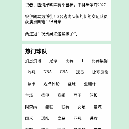
记者：西海岸明确赛季目标，不排斥争夺2027
被伊朗骂为叛徒！2名逃离队伍的伊朗女足队员
获澳洲国籍：很自豪
两连冠！祝贺吴江这些孩子们
热门球队
1
消息资讯
足球
比赛
比赛集锦
NBA
CBA
欧冠
球员
比赛录像
意甲
观点评论
篮球
亚洲杯
主场
德甲
赛季
西甲
篮板
阿森纳
曼联
联赛
女足
曼城
国米
球队
皇马
亚冠
进攻