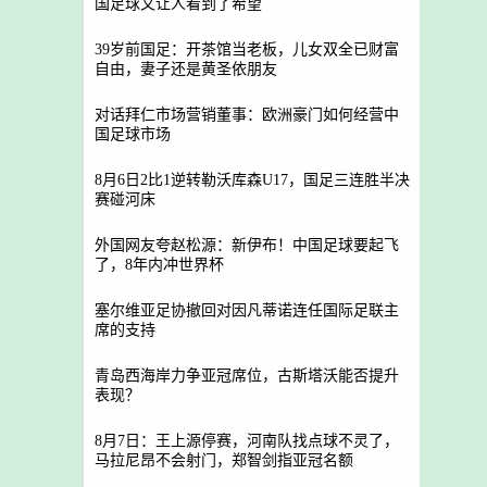
国足球又让人看到了希望
39岁前国足：开茶馆当老板，儿女双全已财富
自由，妻子还是黄圣依朋友
对话拜仁市场营销董事：欧洲豪门如何经营中
国足球市场
8月6日2比1逆转勒沃库森U17，国足三连胜半决
赛碰河床
外国网友夸赵松源：新伊布！中国足球要起飞
了，8年内冲世界杯
塞尔维亚足协撤回对因凡蒂诺连任国际足联主
席的支持
青岛西海岸力争亚冠席位，古斯塔沃能否提升
表现？
8月7日：王上源停赛，河南队找点球不灵了，
马拉尼昂不会射门，郑智剑指亚冠名额