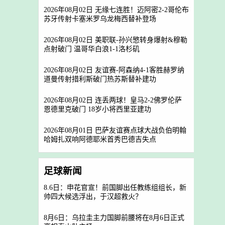
2026年08月02日 无缘七连胜！迈阿密2-2哥伦布
苏牙传射卡塞米罗乌龙梅西替补登场
2026年08月02日 美职联-孙兴慜转身爆射&穆勒
点射破门 温哥华白浪1-1洛杉矶
2026年08月02日 友谊赛-阿森纳4-1客胜赫罗纳
道曼传射措利斯破门热苏斯替补建功
2026年08月02日 连丢两球！皇马2-2佛罗伦萨
恩德里克破门 18岁小将西里亚建功
2026年08月01日 巴萨友谊赛点球大战负伯明翰
哈姆扎双响阿德耶米首秀巴德吉失点
足球新闻
8.6日：申花官宣！前国脚出任教练组组长，新
帅四大候选浮出，于汉超救火？
8月6日：乌拉圭主力国脚前腰将在8月6日正式