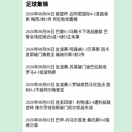
足球集锦
2026年08月06日 联盟杯-迈阿密国际4-2圣路易
斯 梅西2射1传 阿伦助攻戴帽
2026年08月06日 巴黎0-3马略卡下场战曼联 巴
黎全场控球近6成+8射3正未果
2026年08月06日 友谊赛-阿森纳1-3贝蒂斯 因卡
皮耶破门难救主 福纳尔斯1射2传
2026年08月05日 友谊赛-苏莱破门迪巴拉助攻
罗马4-1纽波特郡
2026年08月05日 友谊赛-C罗缺席西马坎送点 胜
利0-2不敌阿尔梅里亚
2026年08月03日 连丢四球！利物浦2-4遭利兹联
逆转 维尔茨钱伯斯破门凯尔凯兹失误
2026年08月02日 巴甲-内马尔首发 桑托斯0-0瑞
模贝雷