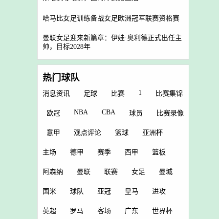
哈马比女足训练备战女足欧洲冠军联赛资格赛
曼联女足迎来新篇章：伊娃·奥利德正式出任主
帅，目标2028年
热门球队
1
消息资讯
足球
比赛
比赛集锦
NBA
CBA
欧冠
球员
比赛录像
意甲
观点评论
篮球
亚洲杯
主场
德甲
赛季
西甲
篮板
阿森纳
曼联
联赛
女足
曼城
国米
球队
亚冠
皇马
进攻
英超
罗马
客场
广东
世界杯