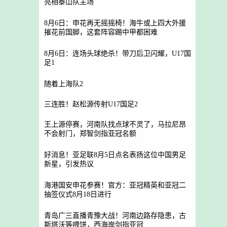
亮相泰山队主场
8月6日：申花再无摇摇椅！海牛或上四大外援
摧花前国脚，这套阵容踢中甲都困难
8月6日：连场头球绝杀！带刀后卫闪耀，U17国
足1
随着上海队2
三连胜！赵松源传射U17国足2
王上源停赛，河南队找点球不灵了，马拉尼昂
不会射门，郑智剑指亚冠名额
好消息！亚足联8月5日点名表扬这位中国男足
新星，引发热议
海港国安申花参赛！官方：亚冠精英和亚冠二
抽签仪式8月18日进行
青岛广三直播青豫大战！河南边路存隐患，古
斯塔沃等喂饼，西海岸剑指亚冠