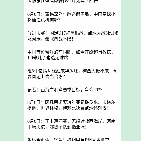
国际足联今后应继续在其领导下前行
8月8日：董路深陷年龄造假困局，中国足球小
将信任危机何解？
闯进决赛！国足U17神勇出战，点球大战3比1淘
汰河床，豪取四战不败！
中国首位留洋的前国脚，如今在赣超当教练，
1.9米儿子也选足球路
砸3个亿请阿根廷来华踢球，梅西大概不来，却
要国足上去当陪练？
记者：西海岸明确赛季目标，争夺2027
8月6日：因凡蒂诺要凉？亚足联反水、卡塔尔
挺他，世界杯权力游戏比决赛点球还刺激！
8月8日：王上源停赛，无缘对战西海岸，河南
中场失核，郑智率队剑指亚冠！
省运会再添一奖牌！梅州男足B组大胜收官