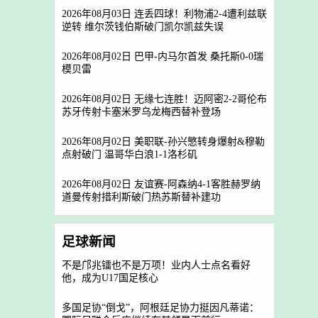
2026年08月03日 连丢四球！利物浦2-4遭利兹联
逆转 维尔茨钱伯斯破门凯尔凯兹失误
2026年08月02日 巴甲-内马尔首发 桑托斯0-0瑞
模贝雷
2026年08月02日 无缘七连胜！迈阿密2-2哥伦布
苏牙传射卡塞米罗乌龙梅西替补登场
2026年08月02日 美职联-孙兴慜转身爆射&穆勒
点射破门 温哥华白浪1-1洛杉矶
2026年08月02日 友谊赛-阿森纳4-1客胜赫罗纳
道曼传射措利斯破门热苏斯替补建功
足球新闻
不是邝兆镭也不是万项！业内人士点名看好
他，成为U17国足核心
多国足协“倒戈”，阿根廷足协力挺因凡蒂诺：