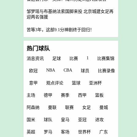
邹梦瑶与布基纳法索国脚来投 北京城建女足再
迎两名强援
苦等3年，这部9.1分神剧终于回归！
热门球队
1
消息资讯
足球
比赛
比赛集锦
NBA
CBA
欧冠
球员
比赛录像
意甲
观点评论
篮球
亚洲杯
主场
德甲
赛季
西甲
篮板
阿森纳
曼联
联赛
女足
曼城
国米
球队
皇马
亚冠
进攻
英超
罗马
客场
世界杯
广东