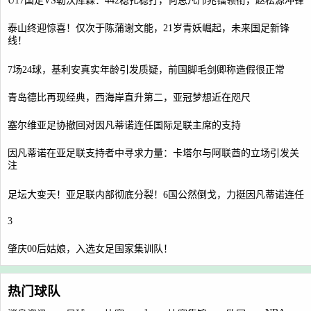
U17国足VS勒沃库森：442稳扎稳打，何思凡邝兆镭领衔，赵松源冲锋
泰山终迎惊喜！仅次于陈蒲谢文能，21岁青妖崛起，未来国足新锋
线！
7场24球，基利安真实年龄引发质疑，前国脚毛剑卿称造假很正常
青岛德比再现经典，西海岸直升第二，亚冠梦想近在咫尺
塞尔维亚足协撤回对因凡蒂诺连任国际足联主席的支持
因凡蒂诺在亚足联支持者中寻求力量：卡塔尔与阿联酋的立场引发关
注
足坛大变天！亚足联内部彻底分裂！6国公然倒戈，力挺因凡蒂诺连任
3
肇庆00后姑娘，入选女足国家集训队！
热门球队