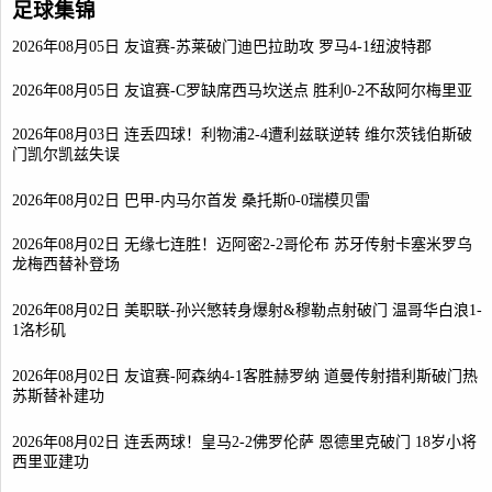
足球集锦
2026年08月05日 友谊赛-苏莱破门迪巴拉助攻 罗马4-1纽波特郡
2026年08月05日 友谊赛-C罗缺席西马坎送点 胜利0-2不敌阿尔梅里亚
2026年08月03日 连丢四球！利物浦2-4遭利兹联逆转 维尔茨钱伯斯破
门凯尔凯兹失误
2026年08月02日 巴甲-内马尔首发 桑托斯0-0瑞模贝雷
2026年08月02日 无缘七连胜！迈阿密2-2哥伦布 苏牙传射卡塞米罗乌
龙梅西替补登场
2026年08月02日 美职联-孙兴慜转身爆射&穆勒点射破门 温哥华白浪1-
1洛杉矶
2026年08月02日 友谊赛-阿森纳4-1客胜赫罗纳 道曼传射措利斯破门热
苏斯替补建功
2026年08月02日 连丢两球！皇马2-2佛罗伦萨 恩德里克破门 18岁小将
西里亚建功