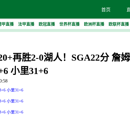
首页
德甲直播
法甲直播
欧冠直播
世界杯直播
欧洲杯直播
欧联杯直播
人20+再胜2-0湖人！SGA22分 詹
+6 小里31+6
:58
6 小里31+6
6 小里31+6
6 小里31+6