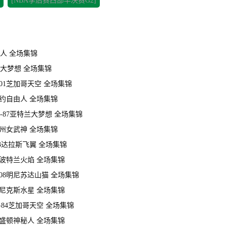
[NBA季后赛西部半决赛G2]
自由人 全场集锦
亚特兰大梦想 全场集锦
-101芝加哥天空 全场集锦
5纽约自由人 全场集锦
09-87亚特兰大梦想 全场集锦
6金州女武神 全场集锦
-83达拉斯飞翼 全场集锦
101波特兰火焰 全场集锦
-108明尼苏达山猫 全场集锦
92菲尼克斯水星 全场集锦
3-84芝加哥天空 全场集锦
81华盛顿神秘人 全场集锦