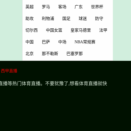
英超
罗马
客场
广东
世界杯
助攻
利物浦
国足
球迷
防守
切尔西
中国女篮
皇家马德里
法甲
中国
巴萨
中场
NBA常规赛
北京
那不勒斯
巴塞罗那
西甲直播
超直播等热门体育直播。不要犹豫了,想看体育直播就快