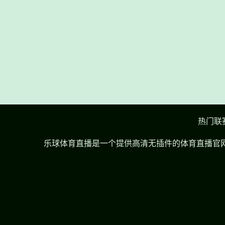
热门联
乐球体育直播是一个提供高清无插件的体育直播官网