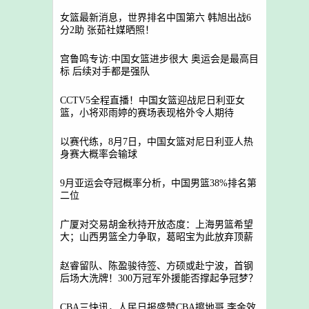
女篮最新消息，世界排名中国第六 韩旭出战6
分2助 张茹社媒晒照！
宫鲁鸣专访:中国女篮进步很大 奥运会是最高目
标 后续对手都是强队
CCTV5全程直播！中国女篮迎战尼日利亚女
篮，小将邓雨婷的赛场表现格外令人期待
以赛代练，8月7日，中国女篮对尼日利亚人热
身赛大概率会输球
9月亚运会夺冠概率分析，中国男篮38%排名第
二位
广厦对交易胡金秋持开放态度：上海男篮希望
大；山西男篮全力争取，葛昭宝为此放弃顶薪
赵睿留队、陈盈骏待签、方硕或赴宁波，首钢
后场大洗牌！300万冠军外援能否撑起争冠梦？
CBA三快讯，人民日报盛赞CBA擦地哥 李金效