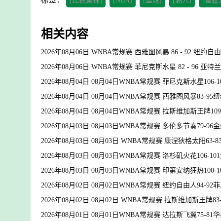
[比赛集锦]
[NBA]
[篮球]
[湖人]
[雷霆]
相关内容
2026年08月06日 WNBA常规赛 西雅图风暴 86 - 92 纽约
2026年08月06日 WNBA常规赛 菲尼克斯水星 82 - 96 
2026年08月04日 08月04日WNBA常规赛 菲尼克斯水星106
2026年08月04日 08月04日WNBA常规赛 西雅图风暴83-9
2026年08月04日 08月04日WNBA常规赛 拉斯维加斯王牌1
2026年08月03日 08月03日WNBA常规赛 多伦多节奏79-9
2026年08月03日 08月03日 WNBA常规赛 康涅狄格太阳63
2026年08月03日 08月03日WNBA常规赛 洛杉矶火花106-
2026年08月03日 08月03日WNBA常规赛 印第安纳狂热100
2026年08月02日 08月02日WNBA常规赛 纽约自由人94-
2026年08月02日 08月02日 WNBA常规赛 拉斯维加斯王牌8
2026年08月01日 08月01日WNBA常规赛 达拉斯飞翼75-