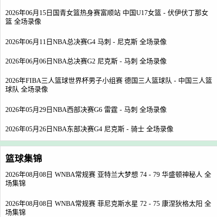
2026年06月15日国青女篮热身赛富顺站 中国U17女篮 - 伏伊伏丁那女
篮 全场录像
2026年06月11日NBA总决赛G4 马刺 - 尼克斯 全场录像
2026年06月06日NBA总决赛G2 尼克斯 - 马刺 全场录像
2026年FIBA三人篮球世界杯男子小组赛 德国三人篮球队 - 中国三人篮
球队 全场录像
2026年05月29日NBA西部决赛G6 雷霆 - 马刺 全场录像
2026年05月26日NBA东部决赛G4 尼克斯 - 骑士 全场录像
篮球集锦
2026年08月08日 WNBA常规赛 亚特兰大梦想 74 - 79 华盛顿神秘人 全
场集锦
2026年08月08日 WNBA常规赛 菲尼克斯水星 72 - 75 康涅狄格太阳 全
场集锦