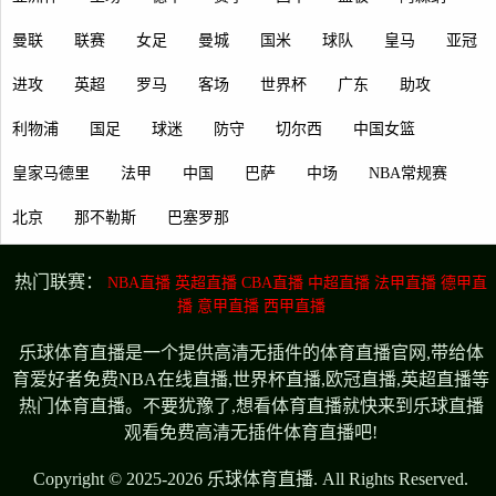
曼联
联赛
女足
曼城
国米
球队
皇马
亚冠
进攻
英超
罗马
客场
世界杯
广东
助攻
利物浦
国足
球迷
防守
切尔西
中国女篮
皇家马德里
法甲
中国
巴萨
中场
NBA常规赛
北京
那不勒斯
巴塞罗那
热门联赛：
NBA直播
英超直播
CBA直播
中超直播
法甲直播
德甲直
播
意甲直播
西甲直播
乐球体育直播是一个提供高清无插件的体育直播官网,带给体
育爱好者免费NBA在线直播,世界杯直播,欧冠直播,英超直播等
热门体育直播。不要犹豫了,想看体育直播就快来到乐球直播
观看免费高清无插件体育直播吧!
Copyright © 2025-2026 乐球体育直播. All Rights Reserved.