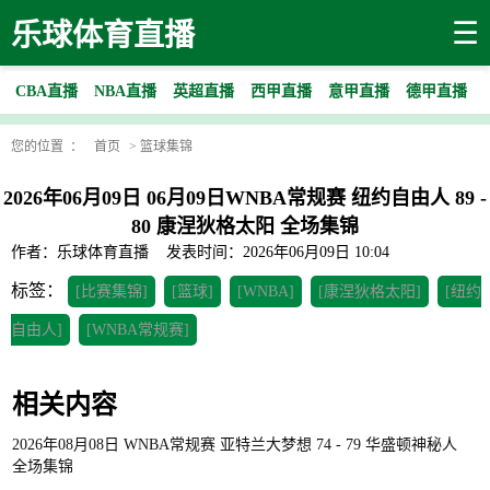
☰
乐球体育直播
CBA直播
NBA直播
英超直播
西甲直播
意甲直播
德甲直播
您的位置 ：
首页
>
篮球集锦
2026年06月09日 06月09日WNBA常规赛 纽约自由人 89 -
80 康涅狄格太阳 全场集锦
作者：乐球体育直播
发表时间：2026年06月09日 10:04
标签：
[比赛集锦]
[篮球]
[WNBA]
[康涅狄格太阳]
[纽约
自由人]
[WNBA常规赛]
相关内容
2026年08月08日 WNBA常规赛 亚特兰大梦想 74 - 79 华盛顿神秘人
全场集锦