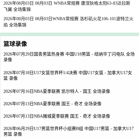
2026年08月03日 08月03日 WNBA常规赛 康涅狄格太阳63-83达拉斯
飞翼 全场集锦
2026年08月03日 08月03日WNBA常规赛 洛杉矶火花106-101波特兰火
焰 全场集锦
篮球录像
2026年07月29日国青男篮热身赛 中国U18男篮 - 纽纳华丁闪电队 全场
录像
2026年07月18日U17女篮世界杯1/4决赛 中国U17女篮 - 加拿大U17女
篮 录像
2026年07月16日NBA夏季联赛 凯尔特人 - 国王 全场录像
2026年07月13日NBA夏季联赛 国王 - 奇才 全场录像
2026年07月13日NBA赌城夏季联赛 国王 - 奇才 全场录像
2026年06月29日U17男篮世界杯小组赛B组 中国U17男篮 - 加拿大U17
男篮 录像