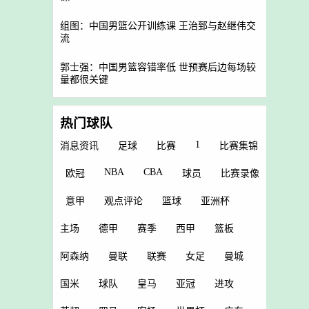
组图：中国男篮公开训练课 王治郅与赵继伟交
流
郭士强：中国男篮容错率低 世预赛后边每场较
量都很关键
热门球队
1
消息资讯
足球
比赛
比赛集锦
NBA
CBA
欧冠
球员
比赛录像
意甲
观点评论
篮球
亚洲杯
主场
德甲
赛季
西甲
篮板
阿森纳
曼联
联赛
女足
曼城
国米
球队
皇马
亚冠
进攻