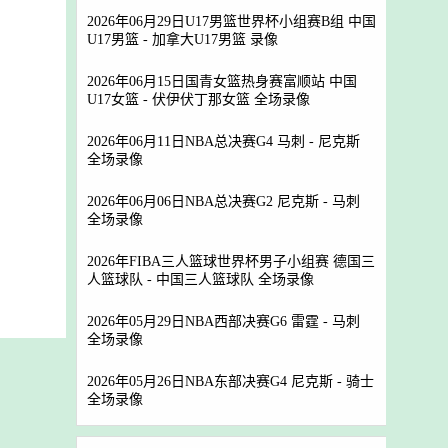
2026年06月29日U17男篮世界杯小组赛B组 中国
U17男篮 - 加拿大U17男篮 录像
2026年06月15日国青女篮热身赛富顺站 中国
U17女篮 - 伏伊伏丁那女篮 全场录像
2026年06月11日NBA总决赛G4 马刺 - 尼克斯
全场录像
2026年06月06日NBA总决赛G2 尼克斯 - 马刺
全场录像
2026年FIBA三人篮球世界杯男子小组赛 德国三
人篮球队 - 中国三人篮球队 全场录像
2026年05月29日NBA西部决赛G6 雷霆 - 马刺
全场录像
2026年05月26日NBA东部决赛G4 尼克斯 - 骑士
全场录像