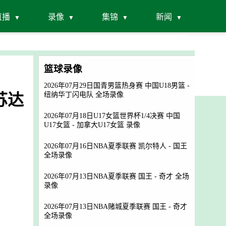
直播
录像
集锦
新闻
篮球录像
2026年07月29日国青男篮热身赛 中国U18男篮 -
尼苏达
纽纳华丁闪电队 全场录像
2026年07月18日U17女篮世界杯1/4决赛 中国
U17女篮 - 加拿大U17女篮 录像
2026年07月16日NBA夏季联赛 凯尔特人 - 国王
全场录像
2026年07月13日NBA夏季联赛 国王 - 奇才 全场
录像
2026年07月13日NBA赌城夏季联赛 国王 - 奇才
全场录像