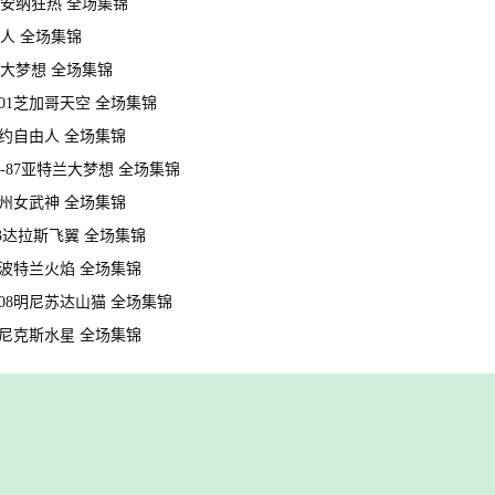
 印第安纳狂热 全场集锦
自由人 全场集锦
亚特兰大梦想 全场集锦
-101芝加哥天空 全场集锦
5纽约自由人 全场集锦
09-87亚特兰大梦想 全场集锦
6金州女武神 全场集锦
-83达拉斯飞翼 全场集锦
101波特兰火焰 全场集锦
-108明尼苏达山猫 全场集锦
92菲尼克斯水星 全场集锦