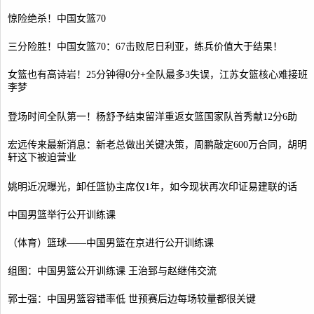
惊险绝杀！中国女篮70
三分险胜！中国女篮70：67击败尼日利亚，练兵价值大于结果！
女篮也有高诗岩！25分钟得0分+全队最多3失误，江苏女篮核心难接班
李梦
登场时间全队第一！杨舒予结束留洋重返女篮国家队首秀献12分6助
宏远传来最新消息：新老总做出关键决策，周鹏敲定600万合同，胡明
轩这下被迫营业
姚明近况曝光，卸任篮协主席仅1年，如今现状再次印证易建联的话
中国男篮举行公开训练课
（体育）篮球——中国男篮在京进行公开训练课
组图：中国男篮公开训练课 王治郅与赵继伟交流
郭士强：中国男篮容错率低 世预赛后边每场较量都很关键