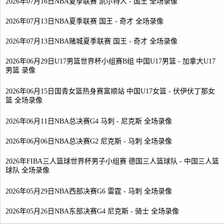
2026年07月16日NBA夏季联赛 凯尔特人 - 国王 全场录像
2026年07月13日NBA夏季联赛 国王 - 奇才 全场录像
2026年07月13日NBA赌城夏季联赛 国王 - 奇才 全场录像
2026年06月29日U17男篮世界杯小组赛B组 中国U17男篮 - 加拿大U17
男篮 录像
2026年06月15日国青女篮热身赛富顺站 中国U17女篮 - 伏伊伏丁那女
篮 全场录像
2026年06月11日NBA总决赛G4 马刺 - 尼克斯 全场录像
2026年06月06日NBA总决赛G2 尼克斯 - 马刺 全场录像
2026年FIBA三人篮球世界杯男子小组赛 德国三人篮球队 - 中国三人篮
球队 全场录像
2026年05月29日NBA西部决赛G6 雷霆 - 马刺 全场录像
2026年05月26日NBA东部决赛G4 尼克斯 - 骑士 全场录像