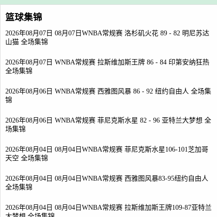
篮球集锦
2026年08月07日 08月07日WNBA常规赛 洛杉矶火花 89 - 82 明尼苏达
山猫 全场集锦
2026年08月07日 WNBA常规赛 拉斯维加斯王牌 86 - 84 印第安纳狂热
全场集锦
2026年08月06日 WNBA常规赛 西雅图风暴 86 - 92 纽约自由人 全场集
锦
2026年08月06日 WNBA常规赛 菲尼克斯水星 82 - 96 亚特兰大梦想 全
场集锦
2026年08月04日 08月04日WNBA常规赛 菲尼克斯水星106-101芝加哥
天空 全场集锦
2026年08月04日 08月04日WNBA常规赛 西雅图风暴83-95纽约自由人
全场集锦
2026年08月04日 08月04日WNBA常规赛 拉斯维加斯王牌109-87亚特兰
大梦想 全场集锦