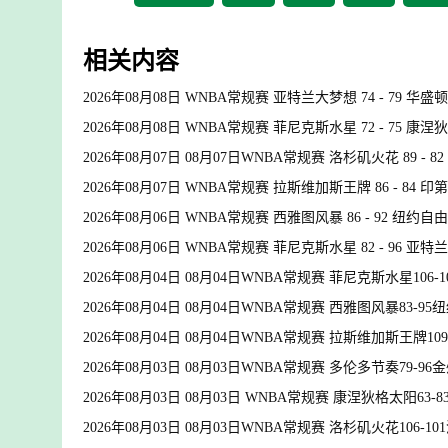
相关内容
2026年08月08日 WNBA常规赛 亚特兰大梦想 74 - 79 
2026年08月08日 WNBA常规赛 菲尼克斯水星 72 - 75 
2026年08月07日 08月07日WNBA常规赛 洛杉矶火花 89 -
2026年08月07日 WNBA常规赛 拉斯维加斯王牌 86 - 84
2026年08月06日 WNBA常规赛 西雅图风暴 86 - 92 纽约
2026年08月06日 WNBA常规赛 菲尼克斯水星 82 - 96 
2026年08月04日 08月04日WNBA常规赛 菲尼克斯水星106
2026年08月04日 08月04日WNBA常规赛 西雅图风暴83-9
2026年08月04日 08月04日WNBA常规赛 拉斯维加斯王牌1
2026年08月03日 08月03日WNBA常规赛 多伦多节奏79-9
2026年08月03日 08月03日 WNBA常规赛 康涅狄格太阳63
2026年08月03日 08月03日WNBA常规赛 洛杉矶火花106-