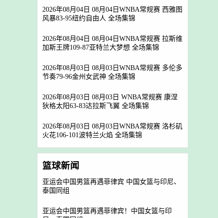
2026年08月04日 08月04日WNBA常规赛 西雅图
风暴83-95纽约自由人 全场集锦
2026年08月04日 08月04日WNBA常规赛 拉斯维
加斯王牌109-87亚特兰大梦想 全场集锦
2026年08月03日 08月03日WNBA常规赛 多伦多
节奏79-96金州女武神 全场集锦
2026年08月03日 08月03日 WNBA常规赛 康涅
狄格太阳63-83达拉斯飞翼 全场集锦
2026年08月03日 08月03日WNBA常规赛 洛杉矶
火花106-101波特兰火焰 全场集锦
篮球新闻
亚运会中国男篮再遇菲律宾 中国女篮与印尼、
泰国同组
亚运会中国男篮再遇菲律宾！中国女篮与印