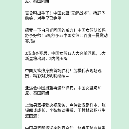
尼、泰国同组
宫鲁鸣出手了！中国女篮“无解战术”，杨舒予
憋笑，对手早已绝望
感受一下白月光回国的威力！中国女篮队长杨
舒予好帅！#杨舒予##中国女篮##百度一夏燃动
赛场#
3场热身赛后，中国女篮12人大名单浮现，3大
新星将出局，3内线压阵
中国女篮热身赛首场胜利！劳模代表现场观
赛，精彩对决明晚继续→
亚运会中国男篮再遇菲律宾，中国女篮与印
尼、泰国同组
上海男篮接受央视采访，卢伟谈激励样本，张
镇麟谈成长，李弘权谈拼搏，王哲林谈职业生
涯圆满！
中国男篮即将迎来阵容变动，赵睿周琦有望重