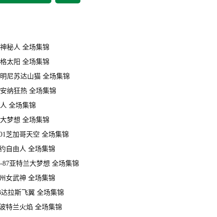
华盛顿神秘人 全场集锦
康涅狄格太阳 全场集锦
 82 明尼苏达山猫 全场集锦
 印第安纳狂热 全场集锦
自由人 全场集锦
亚特兰大梦想 全场集锦
-101芝加哥天空 全场集锦
5纽约自由人 全场集锦
09-87亚特兰大梦想 全场集锦
6金州女武神 全场集锦
-83达拉斯飞翼 全场集锦
101波特兰火焰 全场集锦