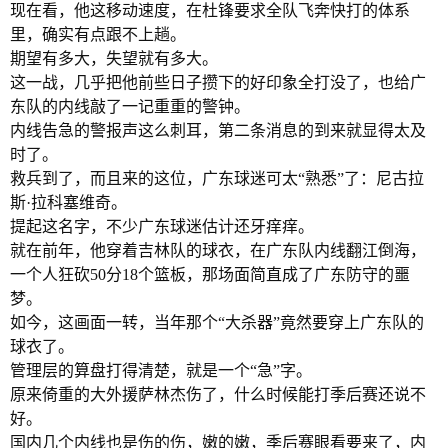
现在看，他这移动速度，在杜锋要求全队飞奔快打的体系
里，确实有点跟不上趟。
期望有多大，失望就有多大。
这一战，几乎把他前些日子攒下的好印象全打没了，也给广
东队的内线敲了一记重重的警钟。
内线告急的警报声这么刺耳，第二条消息的到来就显得太及
时了。
救兵到了，而且来的这位，广东球迷可太“熟悉”了：尼古拉
斯·拉科塞维奇。
提起这名字，不少广东球迷估计还牙痒痒。
就在前年，他穿着吉林队的球衣，在广东队内线翻江倒海，
一个人狂砍50分18个篮板，那场面简直成了广东防守的噩
梦。
如今，这画面一转，当年那个“大杀器”竟然要穿上广东队的
球衣了。
管理层的算盘打得清楚，就是一个“急”字。
原来倚重的大外援萨林杰伤了，什么时候能打季后赛还说不
好。
国内几个内线也是伤的伤，嫩的嫩，季后赛眼看要来了，内