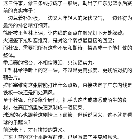
这三件事，像三条线拧成了一股绳，勒出了广东男篮季后赛
前的真实样子：
一边急着补短板，一边又为年轻人的起伏叹气，一边还得为
最终的排名精打细算。
徐昕被王哲林上课，让内线的弱点在聚光灯下无处躲藏。
火速签下拉科塞维奇，是对这个弱点最直接的回应；
而杜锋，需要把所有这些不安和期待，揉合成一个能打仗的
整体。
季后赛的擂台，不相信眼泪，只认硬实力。
王哲林给徐昕上的这一课，不过是更高强度、更残酷对抗的
预告片。
拉科塞维奇这张牌能打出什么点数，直接决定了广东内线是
铁板一块还是四处漏风。
至于杜锋，他得像个厨师，把手头这些或熟悉或陌生的食
材，在高压锅里快速烹制成一道硬菜。
球迷的心也跟着这剧情上下颠簸，但话说回来，这不就是看
球的乐趣么？
前途未卜，才有拼搏的意义。
广东男篮的这个季后赛前传，已经写满了冲突和悬念。