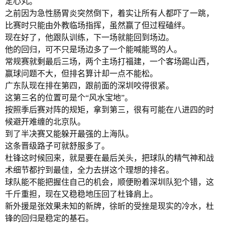
定心丸。
之前因为急性肠胃炎突然倒下，着实让所有人都吓了一跳，
比赛时只能由外教临场指挥，虽然赢了但过程磕绊。
现在好了，他跟队训练，下一场就能回到场边。
他的回归，可不只是场边多了一个能喊能骂的人。
常规赛就剩最后三场，两个主场打福建，一个客场踢山西，
赢球问题不大，但排名算计却一点不能松。
广东队现在排在第四，跟前面的深圳咬得很紧。
这第三名的位置可是个“风水宝地”。
按照季后赛对阵的规矩，拿到第三，很有可能在八进四的时
候避开难缠的北京队。
到了半决赛又能躲开最强的上海队。
这条晋级路子可就舒服多了。
杜锋这时候回来，就是要在最后关头，把球队的精气神和战
术细节都拧到最佳，全力去拼这个理想的排名。
球队能不能把握住自己的机会，顺便盼着深圳队犯个错，这
千斤重担，现在又稳稳地压回了杜锋肩上。
新外援是张效果未知的新牌，徐昕的受挫是现实的冷水，杜
锋的回归是稳定的基石。