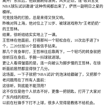
离开广东队后，他数据刷得漂亮，风头正劲，连“收到五支
NBA球队试训邀请”这种传闻都出来了，俨然一副明日之星的
模样。
可竞技场的打脸，总是来得又快又响。
昨晚对阵上海，他对位上了32岁、被球迷戏称为“王老奶奶”
的王哲林。
结果，徐昕结结实实地上了一课。
王哲林在他面前，打得那叫一个轻松自在，10次出手进了9
个，二20分加16个篮板信手拈来。
那几个背身单打，王哲林往后靠两下，一个轻巧的转身就把
徐昕压在身后，手腕一抖球就进球。
更让人看得皱眉的是，连一向被认为脚步慢的王哲林，在徐
昕面前居然都显得快了几分。
这场面，一下子就把“NBA试训”的泡沫给戳破了，又把那个
老问题甩在了所有人面前：
这徐昕，到底能不能顶用？
这不仅仅是他个人状态不好，更像一把钥匙，打开了大家对
广东内线的担忧。
以前在杜锋手下打不上球，很多人觉得是教练不给机会。