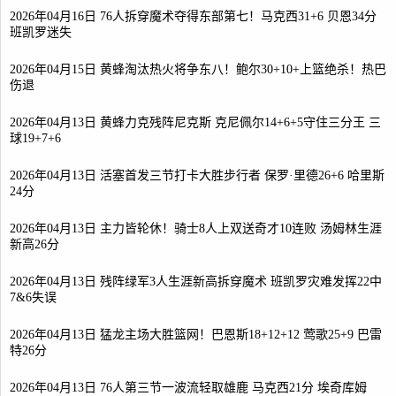
2026年04月16日 76人拆穿魔术夺得东部第七！马克西31+6 贝恩34分
班凯罗迷失
2026年04月15日 黄蜂淘汰热火将争东八！鲍尔30+10+上篮绝杀！热巴
伤退
2026年04月13日 黄蜂力克残阵尼克斯 克尼佩尔14+6+5守住三分王 三
球19+7+6
2026年04月13日 活塞首发三节打卡大胜步行者 保罗·里德26+6 哈里斯
24分
2026年04月13日 主力皆轮休！骑士8人上双送奇才10连败 汤姆林生涯
新高26分
2026年04月13日 残阵绿军3人生涯新高拆穿魔术 班凯罗灾难发挥22中
7&6失误
2026年04月13日 猛龙主场大胜篮网！巴恩斯18+12+12 莺歌25+9 巴雷
特26分
2026年04月13日 76人第三节一波流轻取雄鹿 马克西21分 埃奇库姆