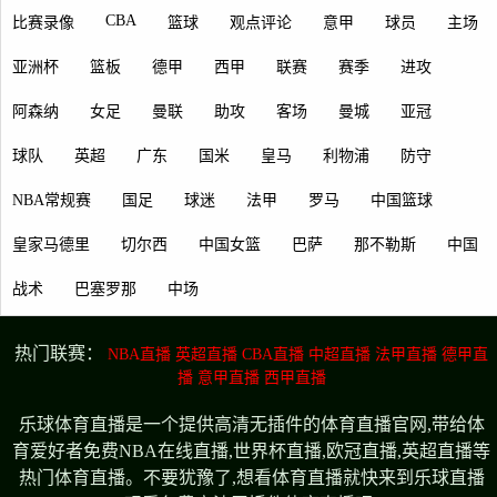
CBA
比赛录像
篮球
观点评论
意甲
球员
主场
亚洲杯
篮板
德甲
西甲
联赛
赛季
进攻
阿森纳
女足
曼联
助攻
客场
曼城
亚冠
球队
英超
广东
国米
皇马
利物浦
防守
NBA常规赛
国足
球迷
法甲
罗马
中国篮球
皇家马德里
切尔西
中国女篮
巴萨
那不勒斯
中国
战术
巴塞罗那
中场
热门联赛：
NBA直播
英超直播
CBA直播
中超直播
法甲直播
德甲直
播
意甲直播
西甲直播
乐球体育直播是一个提供高清无插件的体育直播官网,带给体
育爱好者免费NBA在线直播,世界杯直播,欧冠直播,英超直播等
热门体育直播。不要犹豫了,想看体育直播就快来到乐球直播