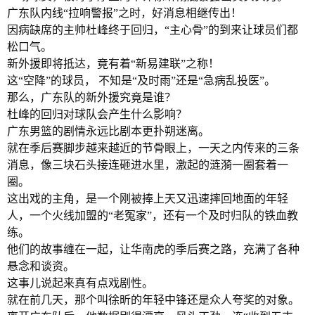
广东队内线“拉响警报”之时，好消息相继传出！
因病缺席的主帅杜峰终于回归，“主心骨”的到来让球员们都
松口气。
新外援即将抵达，竟有着“新易建联”之称！
这“空降”的球员， 不知是“及时雨”还是“急病乱投医”。
那么，广东队的新外援究竟是谁？
杜峰的回归对球队会产生什么影响？
广东男篮的剧情永远比剧本更扑朔迷离。
就在季后赛脚步越来越近的节骨眼上，一天之内传来的三条
消息，像三块石头接连砸进水里，激起的涟漪一圈套着一
圈。
这出戏的主角，是一个刚被捧上天又迅速摔回地面的年轻
人，一个火线加盟的“老冤家”，还有一个及时归队的铁血教
练。
他们的故事缠在一起，让华南虎的季后赛之路，充满了各种
悬念和谈资。
这事儿说起来真有点戏剧性。
就在前几天，那个叫徐昕的年轻中锋还是众人夸奖的对象。