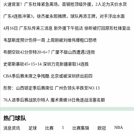
火速官宣！广东杜锋紧急离场，首钢抢顶级外援，2人沦为天价水货
广东4连胜冲第3，徐杰崔永熙摊牌，球队再添王牌，对手浮出水面
4月16日 广东队传来三消息 新外援下午抵达 徐昕被打回原形杜锋复出
韦瑟斯庞预计伤停一周 上周刚被刘维伟爆粗口怒喷
布朗空砍42分奈特20+6+7 广厦不敌山西遭遇2连败
史密斯暴砍45+15+14 深圳力克新疆豪取14连胜
CBA季后赛末席之争残酷 北京或被深圳挤出前四
形势：山西锁定季后赛席位 广州负领头羊跌至NO.13
76人进季后赛战凯尔特人 魔术黄蜂18日角逐战活塞名额
热门球队
1
NBA
消息资讯
足球
比赛
比赛集锦
欧冠