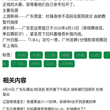
正戏的大幕，就等着他们自己亲手拉开了。
主要信源
上游新闻——广东男篮：杜锋身体不适前往医院就诊 由助教
暂代指挥
虎扑网——广东宏远男篮已于2026年4月15日（常规赛收官、
季后赛前夕），紧急签下拉科塞维奇补强内线。
广州日报——「CBA」功亏一篑，广州龙狮1分惜败常规赛冠
军上海队
标签：
[内线]
[杜锋]
[上海]
[福建]
[外援]
[山西]
[广
东]
[广东队]
[徐昕]
[北京]
[王哲林]
相关内容
4月16日 广东队爆出3则消息 新外援下午抵达 徐昕被打回原形 杜锋
复出
辽篮绝境逢生！新援莱迪25+15封神，赵继伟0出手到逆袭封神
广东引援遭喷？拉科塞维奇曾爆砍50+18，杜锋赌对了？