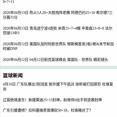
9+7+11
2026年04月13日 热火3人20+大胜残阵老鹰 阿德巴约25+10 希尔德7三
分轰31分
2026年04月13日 青岛送宁波4连败 米奇21+7+4帽 辛普森23+8+8 法尔
罚球13中3
2026年04月12日 美国队加时险胜世界队 郇斯楠首发2板1断&末节和加
时被DNP
2026年04月12日 04月12日耐克篮球峰会 美国队 - 世界队 精彩镜头
篮球新闻
4月16日 广东队爆出3则消息 新外援下午抵达 徐昕被打回原形 杜锋复
出
辽篮绝境逢生！新援莱迪25+15封神，赵继伟0出手到逆袭封神
广东引援遭喷？拉科塞维奇曾爆砍50+18，杜锋赌对了？