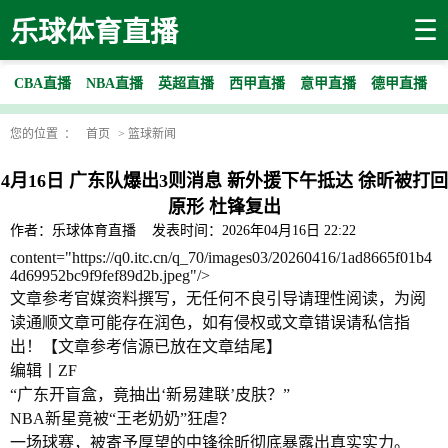
☰
乐球体育直播
CBA直播
NBA直播
英超直播
西甲直播
意甲直播
德甲直播
您的位置 ：
首页
>
篮球新闻
4月16日 广东队爆出3则消息 新外援下午抵达 徐昕被打回
原形 杜锋复出
作者：乐球体育直播
发表时间：2026年04月16日 22:22
content="https://q0.itc.cn/q_70/images03/20260416/1ad8665f01b4
4d69952bc9f9fef89d2b.jpeg"/>
文章参考官媒资料撰写，无任何不良引导请理性阅读，为阅
读通顺文章可能存在润色，如有侵权或文章错误请私信指
出！【文章参考信源已放在文章结尾】
编辑丨ZF
“广东开盲盒，竟抽出‘新易建联’皮肤？”
NBA新星竟被“王老奶奶”狂虐？
一场球赛，被寄予厚望的中锋徐昕彻底暴露出真实实力。