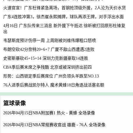
火速官宣！广东杜锋紧急离场，首钢抢顶级外援，2人沦为天价水货
广东4连胜冲第3，徐杰崔永熙摊牌，球队再添王牌，对手浮出水面
4月16日 广东队传来三消息 新外援下午抵达 徐昕被打回原形杜锋复
出
韦瑟斯庞预计伤停一周 上周刚被刘维伟爆粗口怒喷
布朗空砍42分奈特20+6+7 广厦不敌山西遭遇2连败
史密斯暴砍45+15+14 深圳力克新疆豪取14连胜
CBA季后赛末席之争残酷 北京或被深圳挤出前四
形势：山西锁定季后赛席位 广州负领头羊跌至NO.13
76人进季后赛战凯尔特人 魔术黄蜂18日角逐战活塞名额
篮球录像
2026年04月15日NBA附加赛1 热火 - 黄蜂 全场录像
2026年04月13日NBA常规赛收官战 雄鹿 - 76人 全场录像