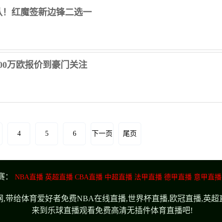
队！红魔签新边锋二选一
00万欧报价到豪门关注
4
5
6
下一页
尾页
赛：
NBA直播
英超直播
CBA直播
中超直播
法甲直播
德甲直播
意甲直播
,带给体育爱好者免费NBA在线直播,世界杯直播,欧冠直播,英
来到乐球直播观看免费高清无插件体育直播吧!