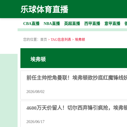
乐球体育直播
CBA直播
NBA直播
英超直播
西甲直播
意甲直播
您的位置：
首页
> TAG信息列表 > 埃弗顿
埃弗顿
前任主帅挖角曼联！埃弗顿欲抄底红魔锋线
2026/08/02
4600万天价留人！切尔西弃锋引疯抢，埃弗
2026/06/17