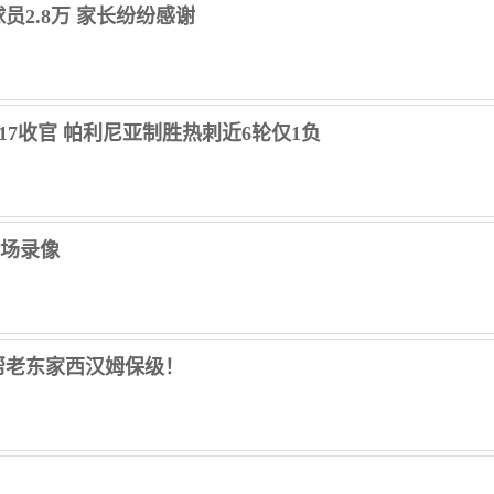
2.8万 家长纷纷感谢
顿第17收官 帕利尼亚制胜热刺近6轮仅1负
 全场录像
帮老东家西汉姆保级！