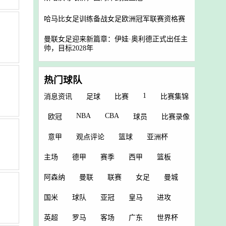
哈马比女足训练备战女足欧洲冠军联赛资格赛
曼联女足迎来新篇章：伊娃·奥利德正式出任主
帅，目标2028年
热门球队
1
消息资讯
足球
比赛
比赛集锦
NBA
CBA
欧冠
球员
比赛录像
意甲
观点评论
篮球
亚洲杯
主场
德甲
赛季
西甲
篮板
阿森纳
曼联
联赛
女足
曼城
国米
球队
亚冠
皇马
进攻
英超
罗马
客场
广东
世界杯