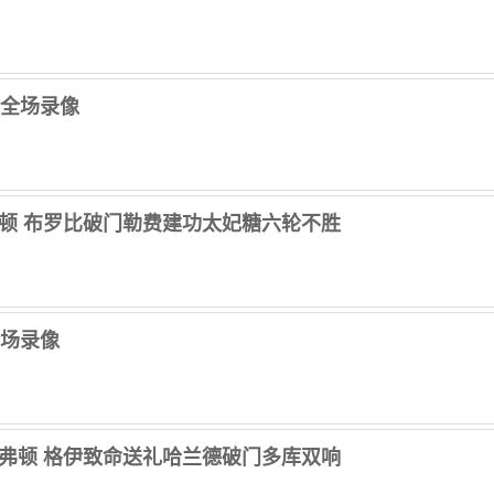
兰 全场录像
1埃弗顿 布罗比破门勒费建功太妃糖六轮不胜
 全场录像
-3埃弗顿 格伊致命送礼哈兰德破门多库双响