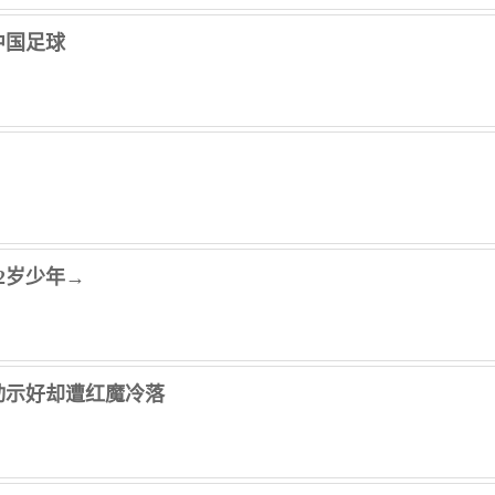
中国足球
2岁少年→
动示好却遭红魔冷落