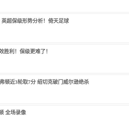
？英超保级形势分析！倚天足球
效胜利！保级更难了！
杀埃弗顿近3轮取7分 绍切克破门威尔逊绝杀
弗顿 全场录像