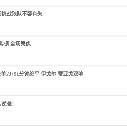
场挑战狼队不容有失
埃弗顿 全场录像
尔失单刀+91分钟绝平 伊戈尔·蒂亚戈双响
队逆袭！