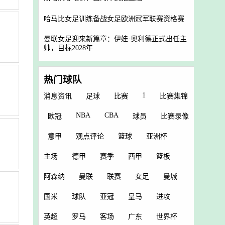
哈马比女足训练备战女足欧洲冠军联赛资格赛
曼联女足迎来新篇章：伊娃·奥利德正式出任主
帅，目标2028年
热门球队
1
消息资讯
足球
比赛
比赛集锦
NBA
CBA
欧冠
球员
比赛录像
意甲
观点评论
篮球
亚洲杯
主场
德甲
赛季
西甲
篮板
阿森纳
曼联
联赛
女足
曼城
国米
球队
亚冠
皇马
进攻
英超
罗马
客场
广东
世界杯