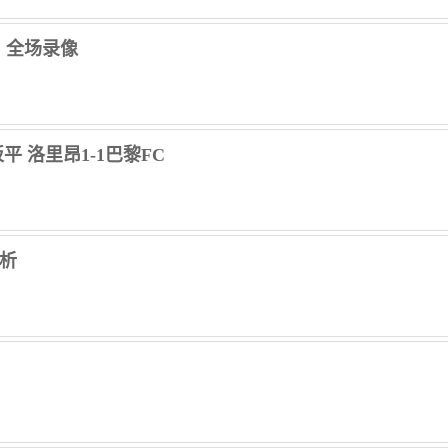
C 全场录像
扳平 洛里昂1-1巴黎FC
刨析