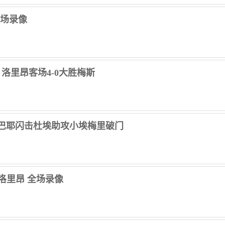
 全场录像
功 洛里昂客场4-0大胜梅斯
昂 姆巴耶闪击杜埃助攻小埃梅里破门
vs洛里昂 全场录像