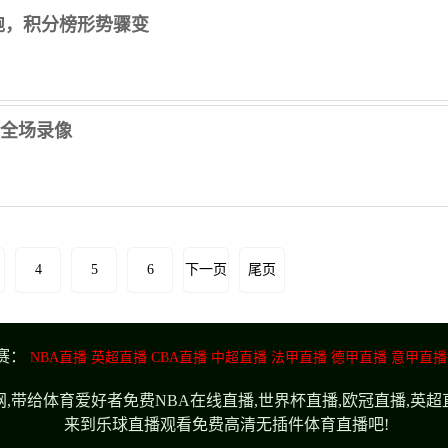
跑，积分榜形势骤变
昂 全场录像
4
5
6
下一页
尾页
赛：
NBA直播
英超直播
CBA直播
中超直播
法甲直播
德甲直播
意甲直播
,带给体育爱好者免费NBA在线直播,世界杯直播,欧冠直播,英
来到乐球直播观看免费高清无插件体育直播吧!