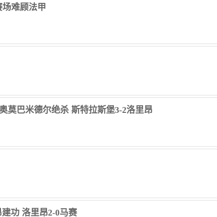
赛场难顾法甲
乌龙奥莫巴米德尔绝杀 斯特拉斯堡3-2洛里昂
昂建功 洛里昂2-0马赛