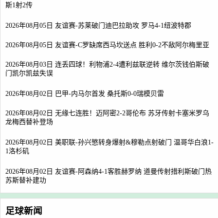
斯1射2传
2026年08月05日 友谊赛-苏莱破门迪巴拉助攻 罗马4-1纽波特郡
2026年08月05日 友谊赛-C罗缺席西马坎送点 胜利0-2不敌阿尔梅里亚
2026年08月03日 连丢四球！利物浦2-4遭利兹联逆转 维尔茨钱伯斯破
门凯尔凯兹失误
2026年08月02日 巴甲-内马尔首发 桑托斯0-0瑞模贝雷
2026年08月02日 无缘七连胜！迈阿密2-2哥伦布 苏牙传射卡塞米罗乌
龙梅西替补登场
2026年08月02日 美职联-孙兴慜转身爆射&穆勒点射破门 温哥华白浪1-
1洛杉矶
2026年08月02日 友谊赛-阿森纳4-1客胜赫罗纳 道曼传射措利斯破门热
苏斯替补建功
足球新闻