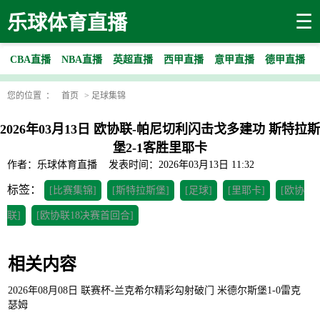
☰
乐球体育直播
CBA直播
NBA直播
英超直播
西甲直播
意甲直播
德甲直播
您的位置 ：
首页
>
足球集锦
2026年03月13日 欧协联-帕尼切利闪击戈多建功 斯特拉斯
堡2-1客胜里耶卡
作者：乐球体育直播
发表时间：2026年03月13日 11:32
标签：
[比赛集锦]
[斯特拉斯堡]
[足球]
[里耶卡]
[欧协
联]
[欧协联18决赛首回合]
相关内容
2026年08月08日 联赛杯-兰克希尔精彩勾射破门 米德尔斯堡1-0雷克
瑟姆