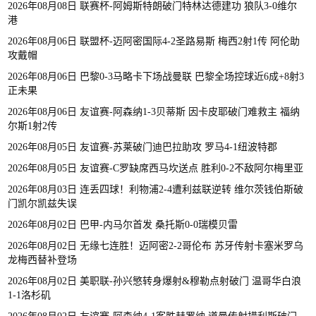
2026年08月08日 联赛杯-阿姆斯特朗破门特林达德建功 狼队3-0维尔
港
2026年08月06日 联盟杯-迈阿密国际4-2圣路易斯 梅西2射1传 阿伦助
攻戴帽
2026年08月06日 巴黎0-3马略卡下场战曼联 巴黎全场控球近6成+8射3
正未果
2026年08月06日 友谊赛-阿森纳1-3贝蒂斯 因卡皮耶破门难救主 福纳
尔斯1射2传
2026年08月05日 友谊赛-苏莱破门迪巴拉助攻 罗马4-1纽波特郡
2026年08月05日 友谊赛-C罗缺席西马坎送点 胜利0-2不敌阿尔梅里亚
2026年08月03日 连丢四球！利物浦2-4遭利兹联逆转 维尔茨钱伯斯破
门凯尔凯兹失误
2026年08月02日 巴甲-内马尔首发 桑托斯0-0瑞模贝雷
2026年08月02日 无缘七连胜！迈阿密2-2哥伦布 苏牙传射卡塞米罗乌
龙梅西替补登场
2026年08月02日 美职联-孙兴慜转身爆射&穆勒点射破门 温哥华白浪
1-1洛杉矶