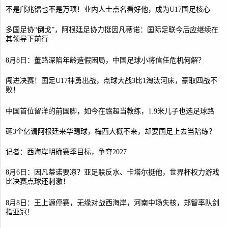
不是邝兆镭也不是万项！业内人士点名看好他，成为U17国足核心
多国足协“倒戈”，阿根廷足协力挺因凡蒂诺：国际足联今后应继续在
其领导下前行
8月8日：董路深陷年龄造假困局，中国足球小将信任危机何解？
闯进决赛！国足U17神勇出战，点球大战3比1淘汰河床，豪取四战不
败！
中国首位留洋的前国脚，如今在赣超当教练，1.9米儿子也选足球路
砸3个亿请阿根廷来华踢球，梅西大概不来，却要国足上去当陪练？
记者：西海岸明确赛季目标，争夺2027
8月6日：因凡蒂诺要凉？亚足联反水、卡塔尔挺他，世界杯权力游戏
比决赛点球还刺激！
8月8日：王上源停赛，无缘对战西海岸，河南中场失核，郑智率队剑
指亚冠！