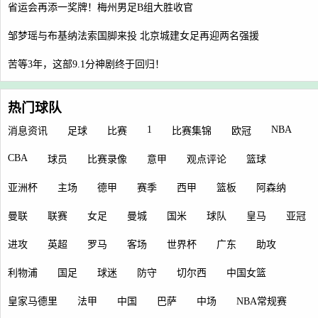
省运会再添一奖牌！梅州男足B组大胜收官
邹梦瑶与布基纳法索国脚来投 北京城建女足再迎两名强援
苦等3年，这部9.1分神剧终于回归！
热门球队
1
NBA
消息资讯
足球
比赛
比赛集锦
欧冠
CBA
球员
比赛录像
意甲
观点评论
篮球
亚洲杯
主场
德甲
赛季
西甲
篮板
阿森纳
曼联
联赛
女足
曼城
国米
球队
皇马
亚冠
进攻
英超
罗马
客场
世界杯
广东
助攻
利物浦
国足
球迷
防守
切尔西
中国女篮
皇家马德里
法甲
中国
巴萨
中场
NBA常规赛