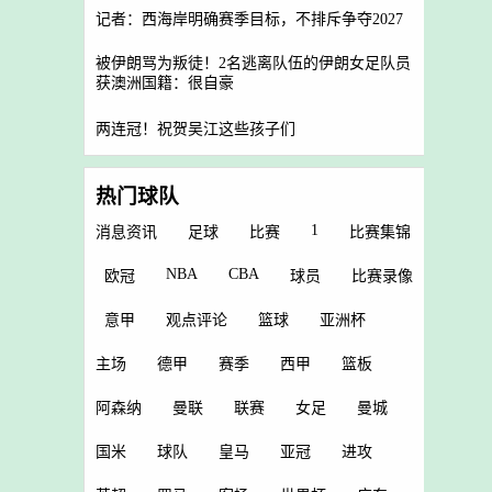
记者：西海岸明确赛季目标，不排斥争夺2027
被伊朗骂为叛徒！2名逃离队伍的伊朗女足队员
获澳洲国籍：很自豪
两连冠！祝贺吴江这些孩子们
热门球队
1
消息资讯
足球
比赛
比赛集锦
NBA
CBA
欧冠
球员
比赛录像
意甲
观点评论
篮球
亚洲杯
主场
德甲
赛季
西甲
篮板
阿森纳
曼联
联赛
女足
曼城
国米
球队
皇马
亚冠
进攻