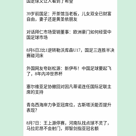
国足球又让人看到了希望
39岁前国足：开茶馆当老板，儿女双全已财富
自由，妻子还是黄圣依朋友
对话拜仁市场营销董事：欧洲豪门如何经营中
国足球市场
8月6日2比1逆转勒沃库森U17，国足三连胜半决
赛碰河床
外国网友夸赵松源：新伊布！中国足球要起飞
了，8年内冲世界杯
塞尔维亚足协撤回对因凡蒂诺连任国际足联主
席的支持
青岛西海岸力争亚冠席位，古斯塔沃能否提升
表现？
8月7日：王上源停赛，河南队找点球不灵了，
马拉尼昂不会射门，郑智剑指亚冠名额