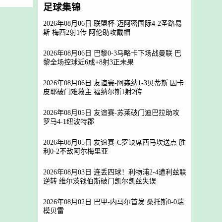
足球集锦
2026年08月06日 联盟杯-迈阿密国际4-2圣路易
斯 梅西2射1传 阿伦助攻戴帽
2026年08月06日 巴黎0-3马略卡下场战曼联 巴
黎全场控球近6成+8射3正未果
2026年08月06日 友谊赛-阿森纳1-3贝蒂斯 因卡
皮耶破门难救主 福纳尔斯1射2传
2026年08月05日 友谊赛-苏莱破门迪巴拉助攻
罗马4-1纽波特郡
2026年08月05日 友谊赛-C罗缺席西马坎送点 胜
利0-2不敌阿尔梅里亚
2026年08月03日 连丢四球！利物浦2-4遭利兹联
逆转 维尔茨钱伯斯破门凯尔凯兹失误
2026年08月02日 巴甲-内马尔首发 桑托斯0-0瑞
模贝雷