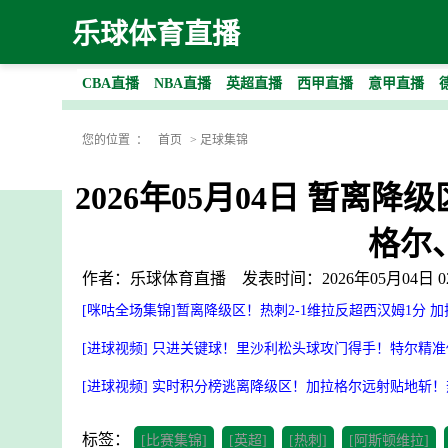
乐球体育直播
CBA直播
NBA直播
英超直播
西甲直播
意甲直播
您的位置 ：
首页
>
足球集锦
2026年05月04日 暂离
格尔
作者：乐球体育直播
发表时间：2026年05月04日 02
[咪咕全场集锦]暂离降级区！热刺2-1维拉反超西汉姆1分 
[进球视频] 只进关键球！里沙利松头球攻门得手！特尔精
[进球视频] 实时积分榜逃离降级区！加拉格尔远射贴地斩！
标签：
[比赛集锦]
[英超]
[热刺]
[阿斯顿维拉]