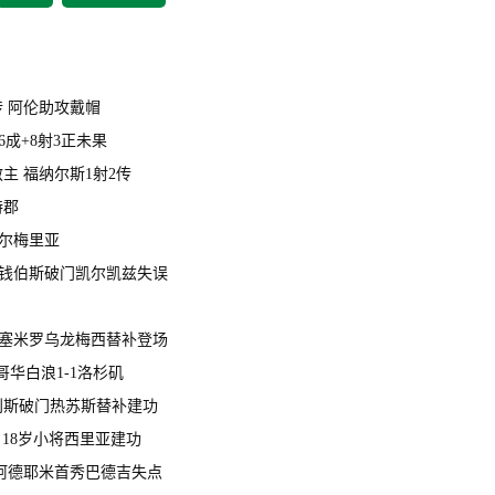
1传 阿伦助攻戴帽
6成+8射3正未果
救主 福纳尔斯1射2传
特郡
阿尔梅里亚
尔茨钱伯斯破门凯尔凯兹失误
射卡塞米罗乌龙梅西替补登场
哥华白浪1-1洛杉矶
射措利斯破门热苏斯替补建功
门 18岁小将西里亚建功
双响阿德耶米首秀巴德吉失点