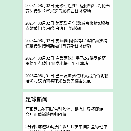
2026年08月02日 无缘七连胜！迈阿密2-2哥伦布
苏牙传射卡塞米罗乌龙梅西替补登场
2026年08月02日 美职联-孙兴慜转身爆射&穆勒
点射破门 温哥华白浪1-1洛杉矶
2026年08月02日 友谊赛-阿森纳4-1客胜赫罗纳
道曼传射措利斯破门热苏斯替补建功
2026年08月02日 连丢两球！皇马2-2佛罗伦萨
恩德里克破门 18岁小将西里亚建功
2026年08月01日 巴萨友谊赛点球大战负伯明翰
哈姆扎双响阿德耶米首秀巴德吉失点
足球新闻
阿根廷25岁国脚告别欧洲，踢完世界杯即转
会！正值巅峰回归阿超
2分钟2球逆转勒沃库森！17岁中国新星惊艳中