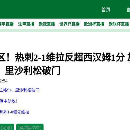
首页
德甲直播
法甲直播
欧冠直播
世界杯直播
欧洲杯直播
欧联杯直播
降级区！热刺2-1维拉反超西汉姆1分
、里沙利松破门
:54
加拉格尔、里沙利松破门
准传中助攻！
热刺1-0领先维拉
[足球]
[英超第35轮]