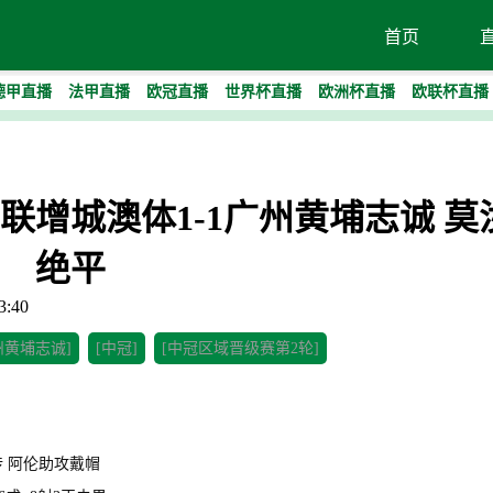
首页
德甲直播
法甲直播
欧冠直播
世界杯直播
欧洲杯直播
欧联杯直播
-广州联增城澳体1-1广州黄埔志诚 
绝平
:40
州黄埔志诚]
[中冠]
[中冠区域晋级赛第2轮]
1传 阿伦助攻戴帽