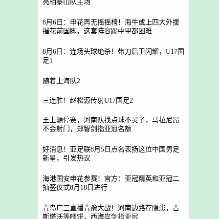
亮相泰山队主场
8月6日：申花再无摇摇椅！海牛或上四大外援
摧花前国脚，这套阵容踢中甲都困难
8月6日：连场头球绝杀！带刀后卫闪耀，U17国
足1
随着上海队2
三连胜！赵松源传射U17国足2
王上源停赛，河南队找点球不灵了，马拉尼昂
不会射门，郑智剑指亚冠名额
好消息！亚足联8月5日点名表扬这位中国男足
新星，引发热议
海港国安申花参赛！官方：亚冠精英和亚冠二
抽签仪式8月18日进行
青岛广三直播青豫大战！河南边路存隐患，古
斯塔沃等喂饼，西海岸剑指亚冠