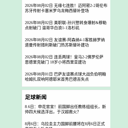
2026年08月02日 无缘七连胜！迈阿密2-2哥伦布
苏牙传射卡塞米罗乌龙梅西替补登场
2026年08月02日 美职联-孙兴慜转身爆射&穆勒
点射破门 温哥华白浪1-1洛杉矶
2026年08月02日 友谊赛-阿森纳4-1客胜赫罗纳
道曼传射措利斯破门热苏斯替补建功
2026年08月02日 连丢两球！皇马2-2佛罗伦萨
恩德里克破门 18岁小将西里亚建功
2026年08月01日 巴萨友谊赛点球大战负伯明翰
哈姆扎双响阿德耶米首秀巴德吉失点
足球新闻
8.6日：申花官宣！前国脚出任教练组组长，新
帅四大候选浮出，于汉超救火？
8月6日：乌拉圭主力国脚前腰将在8月6日正式