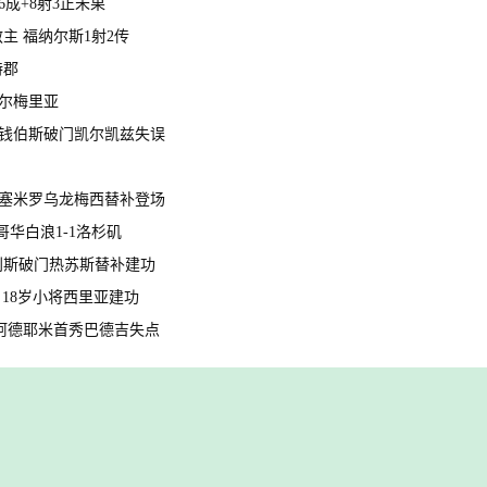
6成+8射3正未果
救主 福纳尔斯1射2传
特郡
阿尔梅里亚
尔茨钱伯斯破门凯尔凯兹失误
射卡塞米罗乌龙梅西替补登场
哥华白浪1-1洛杉矶
射措利斯破门热苏斯替补建功
门 18岁小将西里亚建功
双响阿德耶米首秀巴德吉失点