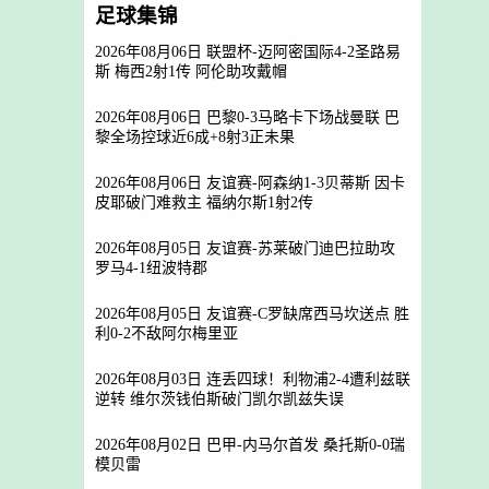
足球集锦
2026年08月06日 联盟杯-迈阿密国际4-2圣路易
斯 梅西2射1传 阿伦助攻戴帽
2026年08月06日 巴黎0-3马略卡下场战曼联 巴
黎全场控球近6成+8射3正未果
2026年08月06日 友谊赛-阿森纳1-3贝蒂斯 因卡
皮耶破门难救主 福纳尔斯1射2传
2026年08月05日 友谊赛-苏莱破门迪巴拉助攻
罗马4-1纽波特郡
2026年08月05日 友谊赛-C罗缺席西马坎送点 胜
利0-2不敌阿尔梅里亚
2026年08月03日 连丢四球！利物浦2-4遭利兹联
逆转 维尔茨钱伯斯破门凯尔凯兹失误
2026年08月02日 巴甲-内马尔首发 桑托斯0-0瑞
模贝雷