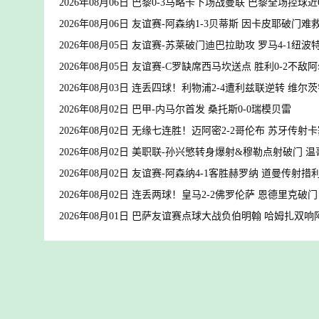
2026年08月06日 巴黎0-3马略卡下场战曼联 巴黎全场控球近
2026年08月06日 友谊赛-阿森纳1-3贝蒂斯 因卡皮耶破门难
2026年08月05日 友谊赛-苏莱破门迪巴拉助攻 罗马4-1纽波
2026年08月05日 友谊赛-C罗缺席西马坎送点 胜利0-2不敌
2026年08月03日 连丢四球！利物浦2-4遭利兹联逆转 维
2026年08月02日 巴甲-内马尔首发 桑托斯0-0瑞模贝雷
2026年08月02日 无缘七连胜！迈阿密2-2哥伦布 苏牙传
2026年08月02日 美职联-孙兴慜转身爆射&穆勒点射破门 温
2026年08月02日 友谊赛-阿森纳4-1客胜赫罗纳 道曼传
2026年08月02日 连丢两球！皇马2-2佛罗伦萨 恩德里克破
2026年08月01日 巴萨友谊赛点球大战负伯明翰 哈姆扎