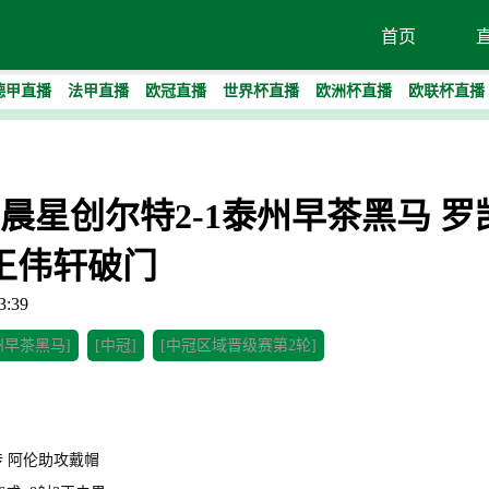
首页
德甲直播
法甲直播
欧冠直播
世界杯直播
欧洲杯直播
欧联杯直播
-广东晨星创尔特2-1泰州早茶黑马 
王伟轩破门
:39
州早茶黑马]
[中冠]
[中冠区域晋级赛第2轮]
1传 阿伦助攻戴帽