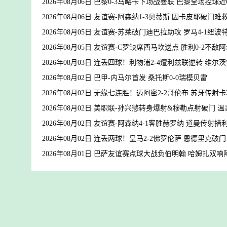
2026年08月06日 巴黎0-3马略卡下场战曼联 巴黎全场控球近
2026年08月06日 友谊赛-阿森纳1-3贝蒂斯 因卡皮耶破门难
2026年08月05日 友谊赛-苏莱破门迪巴拉助攻 罗马4-1纽波
2026年08月05日 友谊赛-C罗缺席西马坎送点 胜利0-2不敌
2026年08月03日 连丢四球！利物浦2-4遭利兹联逆转 维
2026年08月02日 巴甲-内马尔首发 桑托斯0-0瑞模贝雷
2026年08月02日 无缘七连胜！迈阿密2-2哥伦布 苏牙传
2026年08月02日 美职联-孙兴慜转身爆射&穆勒点射破门 温
2026年08月02日 友谊赛-阿森纳4-1客胜赫罗纳 道曼传
2026年08月02日 连丢两球！皇马2-2佛罗伦萨 恩德里克破
2026年08月01日 巴萨友谊赛点球大战负伯明翰 哈姆扎