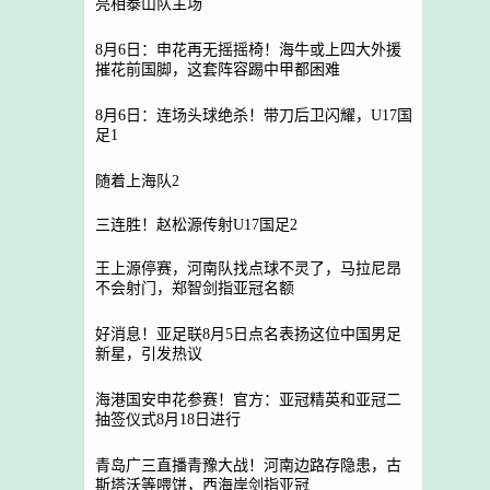
亮相泰山队主场
8月6日：申花再无摇摇椅！海牛或上四大外援
摧花前国脚，这套阵容踢中甲都困难
8月6日：连场头球绝杀！带刀后卫闪耀，U17国
足1
随着上海队2
三连胜！赵松源传射U17国足2
王上源停赛，河南队找点球不灵了，马拉尼昂
不会射门，郑智剑指亚冠名额
好消息！亚足联8月5日点名表扬这位中国男足
新星，引发热议
海港国安申花参赛！官方：亚冠精英和亚冠二
抽签仪式8月18日进行
青岛广三直播青豫大战！河南边路存隐患，古
斯塔沃等喂饼，西海岸剑指亚冠