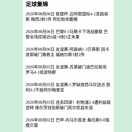
足球集锦
2026年08月06日 联盟杯-迈阿密国际4-2圣路易
斯 梅西2射1传 阿伦助攻戴帽
2026年08月06日 巴黎0-3马略卡下场战曼联 巴
黎全场控球近6成+8射3正未果
2026年08月06日 友谊赛-阿森纳1-3贝蒂斯 因卡
皮耶破门难救主 福纳尔斯1射2传
2026年08月05日 友谊赛-苏莱破门迪巴拉助攻
罗马4-1纽波特郡
2026年08月05日 友谊赛-C罗缺席西马坎送点 胜
利0-2不敌阿尔梅里亚
2026年08月03日 连丢四球！利物浦2-4遭利兹联
逆转 维尔茨钱伯斯破门凯尔凯兹失误
2026年08月02日 巴甲-内马尔首发 桑托斯0-0瑞
模贝雷