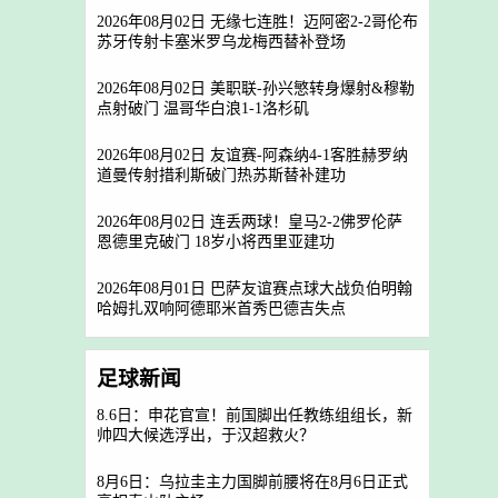
2026年08月02日 无缘七连胜！迈阿密2-2哥伦布
苏牙传射卡塞米罗乌龙梅西替补登场
2026年08月02日 美职联-孙兴慜转身爆射&穆勒
点射破门 温哥华白浪1-1洛杉矶
2026年08月02日 友谊赛-阿森纳4-1客胜赫罗纳
道曼传射措利斯破门热苏斯替补建功
2026年08月02日 连丢两球！皇马2-2佛罗伦萨
恩德里克破门 18岁小将西里亚建功
2026年08月01日 巴萨友谊赛点球大战负伯明翰
哈姆扎双响阿德耶米首秀巴德吉失点
足球新闻
8.6日：申花官宣！前国脚出任教练组组长，新
帅四大候选浮出，于汉超救火？
8月6日：乌拉圭主力国脚前腰将在8月6日正式