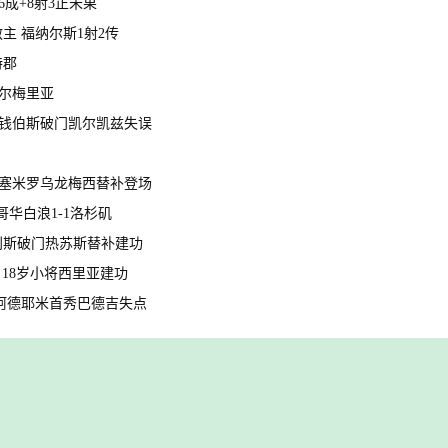
6成+8射3正未果
救主 福纳尔斯1射2传
特郡
阿尔梅里亚
尔茨钱伯斯破门凯尔凯兹失误
射卡塞米罗乌龙梅西替补登场
哥华白浪1-1洛杉矶
射措利斯破门热苏斯替补建功
门 18岁小将西里亚建功
双响阿德耶米首秀巴德吉失点